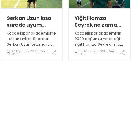
Serkan Uzun kısa
Yiğit Hamza
sürede uyum
Seyrek ne zaman
sağladı
sahalara
Kocaelispor akademisine
Kocaelispor akademinin
dönecek?
katılan antrenörlerden
2009 doğumlu yeteneği
Serkan Uzun ortama iyice
Yiğit Hamza Seyrek’in lige
ısındı. Uzun, yeşil siyahlı
kadar hazır olması
07 Ağustos 2026 Cuma
07 Ağustos 2026 Cuma
10:54
10:15
kulüpte görev aldığı için
bekleniyor.
büyük bir mutluluk
duyduğunu dile getirdi.