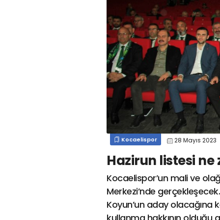
#
kocaelispor
#
gökhan
mert cengiz
#
engin koyun
#
fırat
değirmenci
gülspor41
#
kocaelispor
#
mert
cengiz
#
erdem övüç
#
gençlerbirliği
#
eleke
#
lua lua
#
barış alıcı
#
metin diyadinspor41
#
erdem övüç
#
kocaelispor
#
beykan şimşek
Kocaelispor
28 Mayıs 2023
Hazirun listesi n
Kocaelispor’un mali ve ola
Merkezi’nde gerçekleşecek
Koyun’un aday olacağına kes
kullanma hakkının olduğu ge