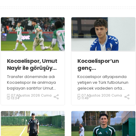
Kocaelispor, Umut
Kocaelispor’un
Nayir ile görüşüyor
genç
mu?
yeteneğiydi… Biga
Transfer döneminde adı
Kocaelispor altyapısında
ile anlaştı
Kocaelispor ile anılmaya
yetişen ve Türk futbolunun
başlayan santrfor Umut
gelecek vadeden orta
Nayir için ortaya atılan
saha oyuncuları arasında
07 Ağustos 2026 Cuma
07 Ağustos 2026 Cuma
13:34
11:49
iddiaların gerçeği
gösterilen Yağız Yolcu'nun
yansıtmadığı öğrenildi.
yeni adresi 3. Lig
takımlarından Bigaspor ile
1+1 yıllık anlaşma sağladı.