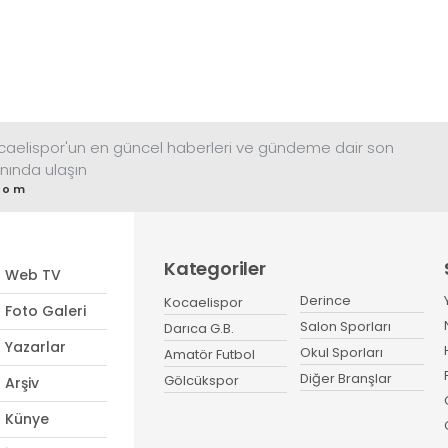
ocaelispor'un en güncel haberleri ve gündeme dair son
nında ulaşın
com
Kategoriler
Web TV
Derince
Kocaelispor
Foto Galeri
Salon Sporları
Darıca G.B.
Yazarlar
Okul Sporları
Amatör Futbol
Diğer Branşlar
Gölcükspor
Arşiv
Künye