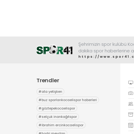
Şehrimizin spor kulübü K
dakika spor haberlerine a
https://www.spor41.
Trendler
#
ata yetişken
#
buz sporlarıkocaelispor haberleri
#
göztepekocaelispor
#
selçuk inankağıtspor
#
ibrahim ercinkocaelispor
#
hodri meydan