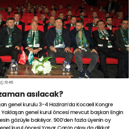
spor41
#
kocaelispo
13:45
e zaman asılacak?
ğan genel kurulu 3-4 Haziran’da Kocaeli Kongre
. Yaklaşan genel kurul öncesi mevcut başkan Engin
in gözüyle bakılıyor. 900’den fazla üyenin oy
nel kurul öncesi Yaşar Can’ın çıkışı da dikkat