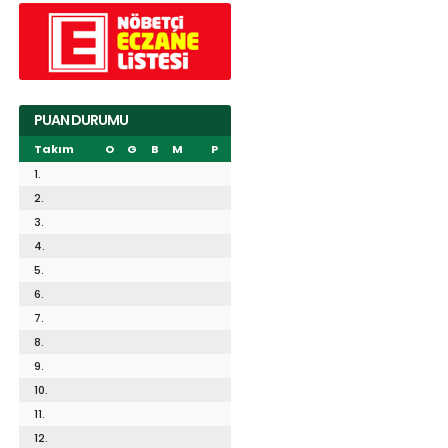
PUAN DURUMU
Takım
O
G
B
M
P
1.
2.
3.
4.
5.
6.
7.
8.
9.
10.
11.
12.