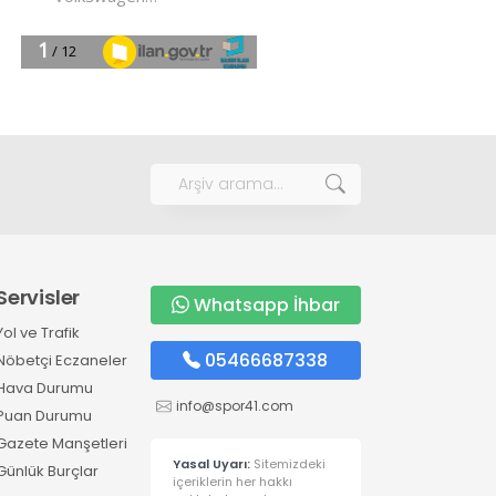
Servisler
Whatsapp İhbar
Yol ve Trafik
05466687338
Nöbetçi Eczaneler
Hava Durumu
info@spor41.com
Puan Durumu
Gazete Manşetleri
Yasal Uyarı:
Sitemizdeki
Günlük Burçlar
içeriklerin her hakkı