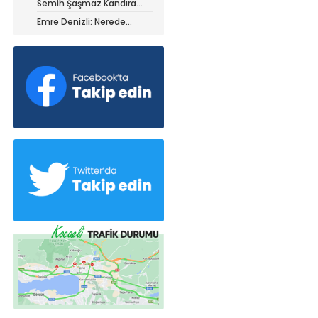
Semih Şaşmaz Kandıra
iz ile ayrıldı!
Gençlerbirliği’nde devam
Emre Denizli: Nerede
dedi!
olduğumuzu gördük