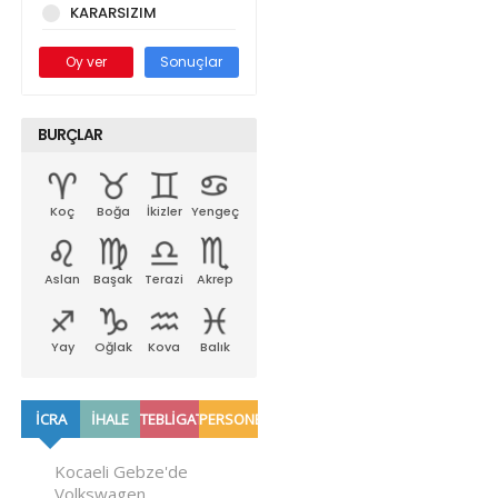
KARARSIZIM
Oy ver
Sonuçlar
BURÇLAR
Koç
Boğa
İkizler
Yengeç
Aslan
Başak
Terazi
Akrep
Yay
Oğlak
Kova
Balık