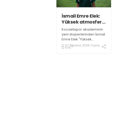
İsmail Emre Elek:
Yüksek atmosferli
maçlara alışığım
Kocaelispor akademinin
yeni stoperlerinden İsmail
Emre Elek "Yüksek
atmosferli maçlara
07 Ağustos 2026 Cuma
11:14
alışığım" dedi.