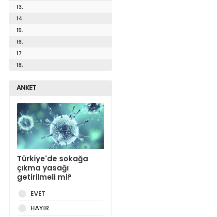
13.
14.
15.
16.
17.
18.
ANKET
Türkiye'de sokağa
çıkma yasağı
getirilmeli mi?
EVET
HAYIR