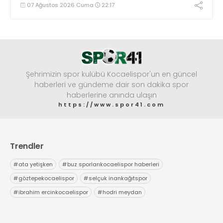
maratonunda başarılar diledi ve “Yanınızdayım” dedi.
07 Ağustos 2026 Cuma
22:17
Şehrimizin spor kulübü Kocaelispor'un en güncel
haberleri ve gündeme dair son dakika spor
haberlerine anında ulaşın
https://www.spor41.com
Trendler
#
ata yetişken
#
buz sporlarıkocaelispor haberleri
#
göztepekocaelispor
#
selçuk inankağıtspor
#
ibrahim ercinkocaelispor
#
hodri meydan