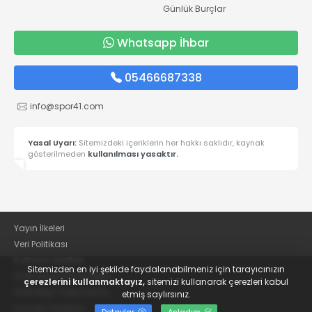
Günlük Burçlar
Whatsapp İhbar
05466687338
info@spor41.com
Yasal Uyarı:
Sitemizdeki içeriklerin her hakkı saklıdır, kaynak
gösterilmeden
kullanılması yasaktır.
Yayın İlkeleri
Veri Politikası
Kullanım Şartları
Sitemizden en iyi şekilde faydalanabilmeniz için tarayıcınızın
KVKK Aydınlatma Metni
çerezlerini kullanmaktayız,
sitemizi kullanarak çerezleri kabul
KVKK Bilgi Talep Formu
etmiş saylırsınız.
Kocaeli Gazetesi