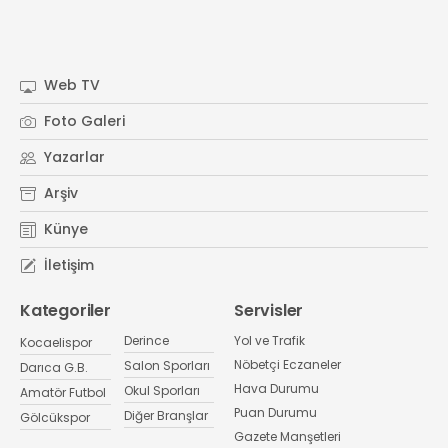
Web TV
Foto Galeri
Yazarlar
Arşiv
Künye
İletişim
Kategoriler
Servisler
Derince
Yol ve Trafik
Kocaelispor
Nöbetçi Eczaneler
Salon Sporları
Darıca G.B.
Hava Durumu
Okul Sporları
Amatör Futbol
Puan Durumu
Diğer Branşlar
Gölcükspor
Gazete Manşetleri