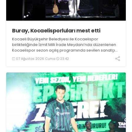
Buray, Kocaelisporluları mest etti
Kocaeli Büyükşehir Belediyesi ile Kocaelispor
birlikteliğinde İzmit Milli İrade Meydanı’nda düzenlenen
Kocaelispor sezon açılış programında sevilen sanatçı
Buray, verdiği konserle meydanı inletti.
07 Ağustos 2026 Cuma
23:42