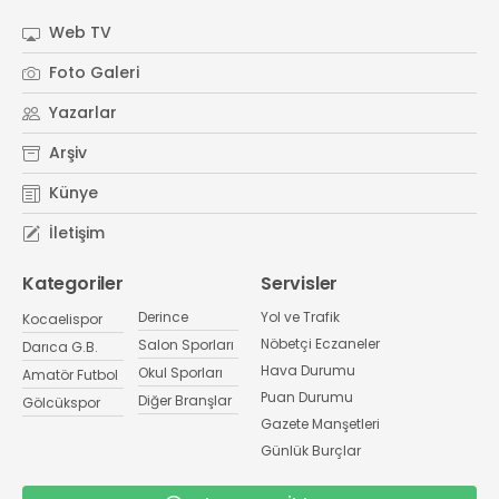
Web TV
Foto Galeri
Yazarlar
Arşiv
Künye
İletişim
Kategoriler
Servisler
Derince
Yol ve Trafik
Kocaelispor
Nöbetçi Eczaneler
Salon Sporları
Darıca G.B.
Hava Durumu
Okul Sporları
Amatör Futbol
Puan Durumu
Diğer Branşlar
Gölcükspor
Gazete Manşetleri
Günlük Burçlar