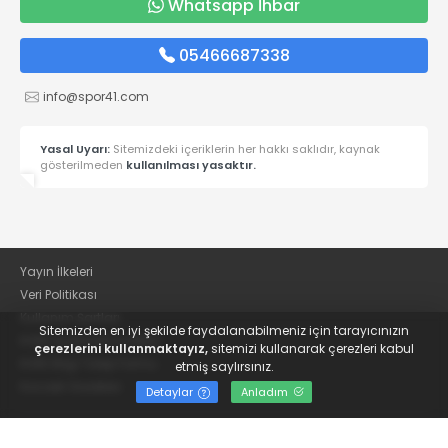
Whatsapp İhbar
05466687338
info@spor41.com
Yasal Uyarı:
Sitemizdeki içeriklerin her hakkı saklıdır, kaynak
gösterilmeden
kullanılması yasaktır.
Yayın İlkeleri
Veri Politikası
Kullanım Şartları
Sitemizden en iyi şekilde faydalanabilmeniz için tarayıcınızın
KVKK Aydınlatma Metni
çerezlerini kullanmaktayız,
sitemizi kullanarak çerezleri kabul
KVKK Bilgi Talep Formu
etmiş saylırsınız.
Kocaeli Gazetesi
Detaylar
Anladım
© 2022
Güncel Kocaelispor Haberleri ve Spor Haberleri | Spor41