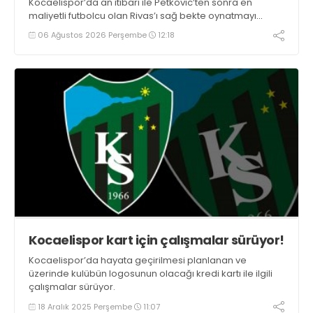
Kocaelispor’da an itibari ile Petkovic’ten sonra en
maliyetli futbolcu olan Rivas’ı sağ bekte oynatmayı
düşünüyor.
06 Ağustos 2026 Perşembe
12:18
Kocaelispor kart için çalışmalar sürüyor!
Kocaelispor’da hayata geçirilmesi planlanan ve
üzerinde kulübün logosunun olacağı kredi kartı ile ilgili
çalışmalar sürüyor.
18 Aralık 2025 Perşembe
11:07