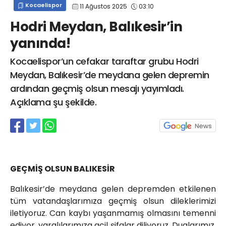
Kocaelispor
11 Ağustos 2025
03:10
info@spor41.com
Hodri Meydan, Balıkesir’in
yanında!
Kocaelispor’un cefakar taraftar grubu Hodri
Meydan, Balıkesir’de meydana gelen depremin
ardından geçmiş olsun mesajı yayımladı.
Açıklama şu şekilde.
GEÇMİŞ OLSUN BALIKESİR
Balıkesir’de meydana gelen depremden etkilenen
tüm vatandaşlarımıza geçmiş olsun dileklerimizi
iletiyoruz. Can kaybı yaşanmamış olmasını temenni
ediyor, yaralılarımıza acil şifalar diliyoruz. Dualarımız,