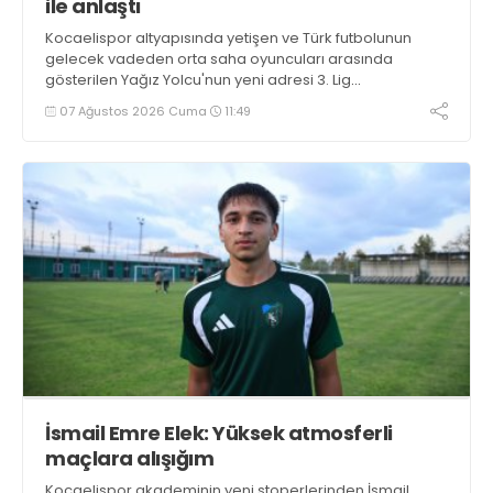
ile anlaştı
Kocaelispor altyapısında yetişen ve Türk futbolunun
gelecek vadeden orta saha oyuncuları arasında
gösterilen Yağız Yolcu'nun yeni adresi 3. Lig
takımlarından Bigaspor ile 1+1 yıllık anlaşma sağladı.
07 Ağustos 2026 Cuma
11:49
İsmail Emre Elek: Yüksek atmosferli
maçlara alışığım
Kocaelispor akademinin yeni stoperlerinden İsmail