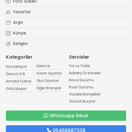
Foto Galeri
Yazarlar
Arşiv
Künye
İletişim
Kategoriler
Servisler
Derince
Yol ve Trafik
Kocaelispor
Nöbetçi Eczaneler
Salon Sporları
Darıca G.B.
Hava Durumu
Okul Sporları
Amatör Futbol
Puan Durumu
Diğer Branşlar
Gölcükspor
Gazete Manşetleri
Günlük Burçlar
Whatsapp İhbar
05466687338