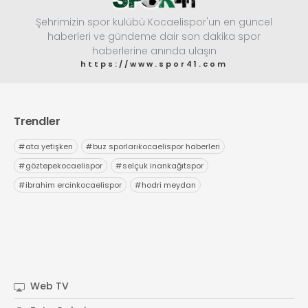
Şehrimizin spor kulübü Kocaelispor'un en güncel
haberleri ve gündeme dair son dakika spor
haberlerine anında ulaşın
https://www.spor41.com
Trendler
#
ata yetişken
#
buz sporlarıkocaelispor haberleri
#
göztepekocaelispor
#
selçuk inankağıtspor
#
ibrahim ercinkocaelispor
#
hodri meydan
Web TV