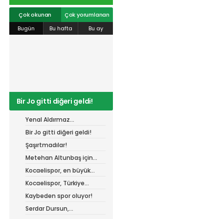
r
#
gökhan
mert cengiz
#
engin koyun
#
fırat
info@spor41.com
değirmenci
gülspor41
#
kocaelispor
#
mert
Çok okunan
Çok yorumlanan
cengiz
#
erdem övüç
#
gençlerbirliği
Bugün
Bu hafta
Bu ay
#
eleke
#
lua lua
#
barış alıcı
#
metin diyadinspor41
#
erdem övüç
#
kocaelispor
#
beykan şimşek
Bir Jo gitti diğeri geldi!
Yenal Aldırmaz
Kocaelispor’da!
Bir Jo gitti diğeri geldi!
Şaşırtmadılar!
Metehan Altunbaş için
resmi açıklama bekleniyor
Kocaelispor, en büyük
gücü taraftarı ile
Kocaelispor, Türkiye
buluşuyor!
Kupası'ndaki ilk maçını
Kaybeden spor oluyor!
hangi turda oynayacak?
Serdar Dursun,
Kocaelispor’dan 15 dikişlik