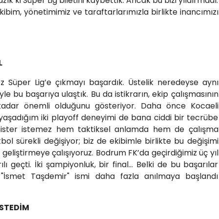
k ki Süper Lig biletini kaybettik. Ancak bu bizi yıldırmadı.
ibim, yönetimimiz ve taraftarlarımızla birlikte inancımızı
L
 Süper Lig’e çıkmayı başardık. Üstelik neredeyse aynı
e bu başarıya ulaştık. Bu da istikrarın, ekip çalışmasının
adar önemli olduğunu gösteriyor. Daha önce Kocaeli
 yaşadığım iki playoff deneyimi de bana ciddi bir tecrübe
 ister istemez hem taktiksel anlamda hem de çalışma
tbol sürekli değişiyor; biz de ekibimle birlikte bu değişimi
geliştirmeye çalışıyoruz. Bodrum FK’da geçirdiğimiz üç yıl
ı geçti. İki şampiyonluk, bir final… Belki de bu başarılar
 "İsmet Taşdemir" ismi daha fazla anılmaya başlandı
İSTEDİM