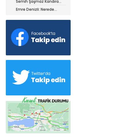
Semih Şaşmaz Kandıra
iz ile ayrıldı!
Gençlerbirliği’nde devam
Emre Denizli: Nerede
dedi!
olduğumuzu gördük