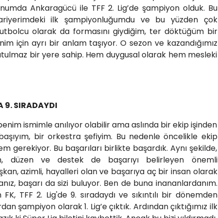
zonumda Ankaragücü ile TFF 2. Lig’de şampiyon olduk. Bu
kariyerimdeki ilk şampiyonluğumdu ve bu yüzden çok
futbolcu olarak da formasını giydiğim, ter döktüğüm bir
m için ayrı bir anlam taşıyor. O sezon ve kazandığımız
utulmaz bir yere sahip. Hem duygusal olarak hem mesleki
 9. SIRADAYDI
nim ismimle anılıyor olabilir ama aslında bir ekip işinden
 başıyım, bir orkestra şefiyim. Bu nedenle öncelikle ekip
gerekiyor. Bu başarıları birlikte başardık. Aynı şekilde,
tam, düzen ve destek de başarıyı belirleyen önemli
ışkan, azimli, hayalleri olan ve başarıya aç bir insan olarak
anız, başarı da sizi buluyor. Ben de buna inananlardanım.
K, TFF 2. Lig'de 9. sıradaydı ve sıkıntılı bir dönemden
dan şampiyon olarak 1. Lig’e çıktık. Ardından çıktığımız ilk