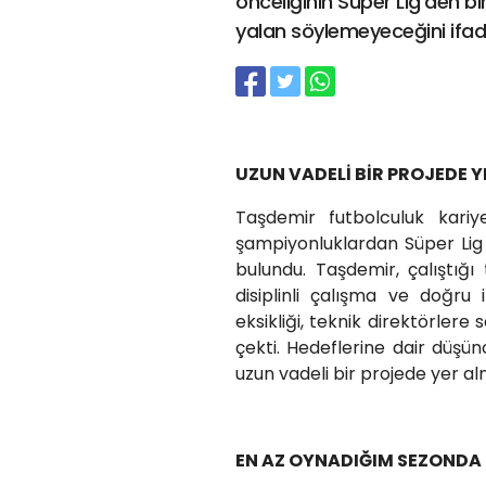
önceliğinin Süper Lig’den b
yalan söylemeyeceğini ifade
UZUN VADELİ BİR PROJEDE 
Taşdemir futbolculuk kariy
şampiyonluklardan Süper Lig
bulundu. Taşdemir, çalıştığı
disiplinli çalışma ve doğru
eksikliği, teknik direktörlere 
çekti. Hedeflerine dair düşü
uzun vadeli bir projede yer alm
EN AZ OYNADIĞIM SEZONDA 