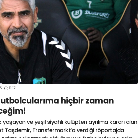
spor41
#
kocaelispo
25
11:17
Futbolcularıma hiçbir zaman
ceğim!
 yaşayan ve yeşil siyahlı kulüpten ayrılma kararı alan
met Taşdemir, Transfermarkt’a verdiği röportajda