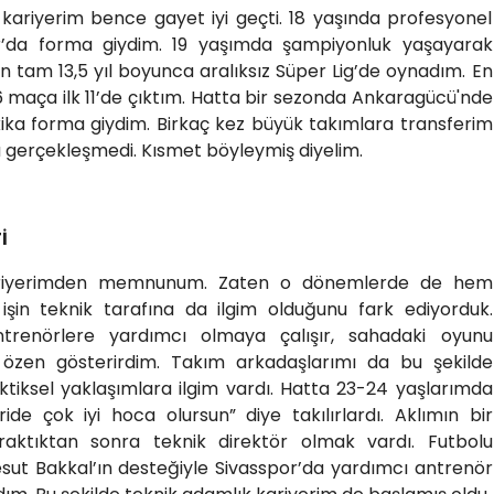
kariyerim bence gayet iyi geçti. 18 yaşında profesyonel
por’da forma giydim. 19 yaşımda şampiyonluk yaşayarak
an tam 13,5 yıl boyunca aralıksız Süper Lig’de oynadım. En
 maça ilk 11’de çıktım. Hatta bir sezonda Ankaragücü'nde
a forma giydim. Birkaç kez büyük takımlara transferim
gerçekleşmedi. Kısmet böyleymiş diyelim.
İ
ariyerimden memnunum. Zaten o dönemlerde de hem
şin teknik tarafına da ilgim olduğunu fark ediyorduk.
ntrenörlere yardımcı olmaya çalışır, sahadaki oyunu
özen gösterirdim. Takım arkadaşlarımı da bu şekilde
ktiksel yaklaşımlara ilgim vardı. Hatta 23-24 yaşlarımda
ide çok iyi hoca olursun” diye takılırlardı. Aklımın bir
raktıktan sonra teknik direktör olmak vardı. Futbolu
sut Bakkal’ın desteğiyle Sivasspor’da yardımcı antrenör