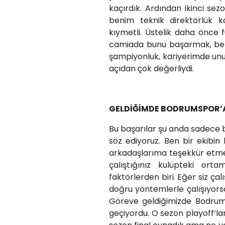
kaçırdık. Ardından ikinci se
benim teknik direktörlük 
kıymetli. Üstelik daha önce 
camiada bunu başarmak, beni
şampiyonluk, kariyerimde un
açıdan çok değerliydi.
GELDİĞİMDE BODRUMSPOR’A
Bu başarılar şu anda sadece be
söz ediyoruz. Ben bir ekibin
arkadaşlarıma teşekkür etmem 
çalıştığınız kulüpteki or
faktörlerden biri. Eğer siz çal
doğru yöntemlerle çalışıyors
Göreve geldiğimizde Bodrum F
geçiyordu. O sezon playoff’lar