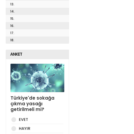
13.
14.
15.
16.
17.
18.
ANKET
Türkiye'de sokağa
çıkma yasağı
getirilmeli mi?
EVET
HAYIR