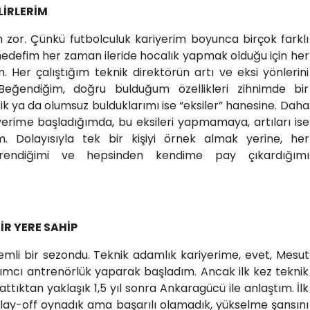
LİRLERİM
 zor. Çünkü futbolculuk kariyerim boyunca birçok farklı
 hedefim her zaman ileride hocalık yapmak olduğu için her
 Her çalıştığım teknik direktörün artı ve eksi yönlerini
Beğendiğim, doğru bulduğum özellikleri zihnimde bir
ik ya da olumsuz bulduklarımı ise “eksiler” hanesine. Daha
iyerime başladığımda, bu eksileri yapmamaya, artıları ise
 Dolayısıyla tek bir kişiyi örnek almak yerine, her
endiğimi ve hepsinden kendime pay çıkardığımı
R YERE SAHİP
mli bir sezondu. Teknik adamlık kariyerime, evet, Mesut
dımcı antrenörlük yaparak başladım. Ancak ilk kez teknik
tıktan yaklaşık 1,5 yıl sonra Ankaragücü ile anlaştım. İlk
 play-off oynadık ama başarılı olamadık, yükselme şansını