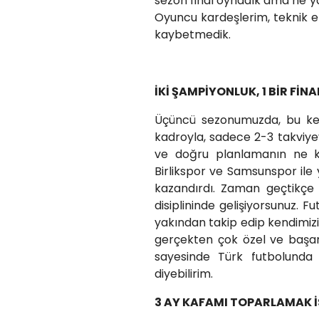
sezon final oynadık ama ne yazı
Oyuncu kardeşlerim, teknik ek
kaybetmedik.
İKİ ŞAMPİYONLUK, 1 BİR FİNA
Üçüncü sezonumuzda, bu kez
kadroyla, sadece 2-3 takviyeyl
ve doğru planlamanın ne k
Birlikspor ve Samsunspor ile
kazandırdı. Zaman geçtikçe
disiplininde gelişiyorsunuz. Fu
yakından takip edip kendimizi 
gerçekten çok özel ve başarıl
sayesinde Türk futbolunda
diyebilirim.
3 AY KAFAMI TOPARLAMAK 