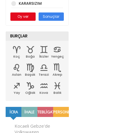
KARARSIZIM
Oy ver
Sonuçlar
BURÇLAR
Koç
Boğa
İkizler
Yengeç
Aslan
Başak
Terazi
Akrep
Yay
Oğlak
Kova
Balık