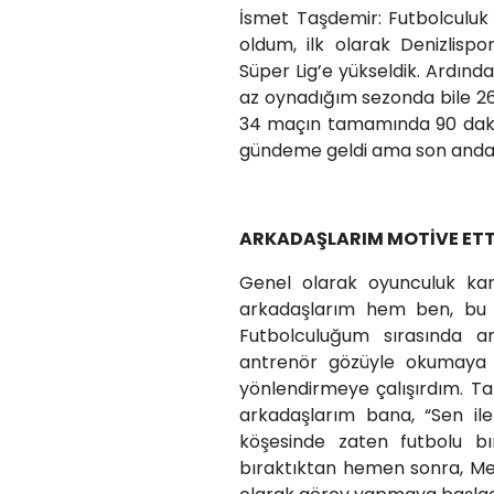
İsmet Taşdemir: Futbolculuk 
oldum, ilk olarak Denizlis
Süper Lig’e yükseldik. Ardınd
az oynadığım sezonda bile 26
34 maçın tamamında 90 dakik
gündeme geldi ama son anda 
ARKADAŞLARIM MOTİVE ETT
Genel olarak oyunculuk k
arkadaşlarım hem ben, bu i
Futbolculuğum sırasında a
antrenör gözüyle okumaya 
yönlendirmeye çalışırdım. Ta
arkadaşlarım bana, “Sen iler
köşesinde zaten futbolu bı
bıraktıktan hemen sonra, Me