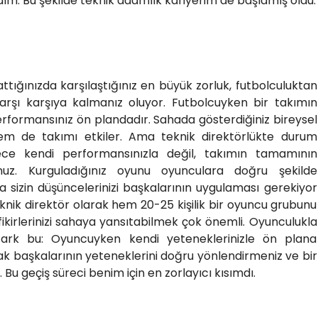
m. Bu şekilde teknik adamlık kariyerim de başlamış oldu.
ttığınızda karşılaştığınız en büyük zorluk, futbolculuktan
karşı karşıya kalmanız oluyor. Futbolcuyken bir takımın
erformansınız ön plandadır. Sahada gösterdiğiniz bireysel
em de takımı etkiler. Ama teknik direktörlükte durum
ece kendi performansınızla değil, takımın tamamının
unuz. Kurguladığınız oyunu oyunculara doğru şekilde
 sizin düşüncelerinizi başkalarının uygulaması gerekiyor
Teknik direktör olarak hem 20-25 kişilik bir oyuncu grubunu
ikirlerinizi sahaya yansıtabilmek çok önemli. Oyunculukla
fark bu: Oyuncuyken kendi yeteneklerinizle ön plana
rak başkalarının yeteneklerini doğru yönlendirmeniz ve bir
Bu geçiş süreci benim için en zorlayıcı kısımdı.