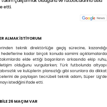
ir takım çalıştırmak olduğunu ve futbolcularına asla
 etti.
YER ALMAK İSTİYORUM
erinden teknik direktörlüğe geçiş sürecine, kazandığı
 hedeflerine kadar birçok konuda samimi açıklamalarda
 takımlarda elde ettiği başarıların arkasında ekip ruhu,
 iletişim olduğunu vurgularken; Türk futbolunda altyapı
sabırsızlık ve kulüplerin plansızlığı gibi sorunlara da dikkat
ncelerini de paylaşan tecrübeli teknik adam, Süper Lig’de
ayı istediğini ifade etti.
BİLE 26 MAÇIM VAR