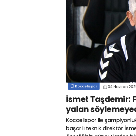
#
kocaelispor
#
gökhan
mert cengiz
#
engin koyun
#
fırat
değirmenci
gülspor41
#
kocaelispor
#
mert
cengiz
#
erdem övüç
#
gençlerbirliği
#
eleke
#
lua lua
#
barış alıcı
#
metin diyadinspor41
#
erdem övüç
#
kocaelispor
#
beykan şimşek
Kocaelispor
04 Haziran 20
İsmet Taşdemir: 
yalan söylemeye
Kocaelispor ile şampiyonluk
başarılı teknik direktör İs