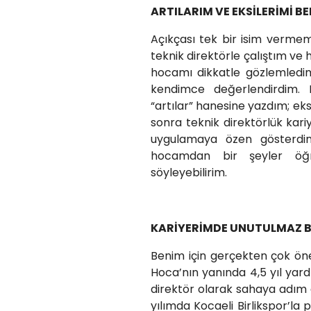
ARTILARIM VE EKSİLERİMİ BE
Açıkçası tek bir isim vermem
teknik direktörle çalıştım ve
hocamı dikkatle gözlemledim.
kendimce değerlendirdim. 
“artılar” hanesine yazdım; eks
sonra teknik direktörlük kar
uygulamaya özen gösterdim.
hocamdan bir şeyler öğr
söyleyebilirim.
KARİYERİMDE UNUTULMAZ Bİ
Benim için gerçekten çok öne
Hoca’nın yanında 4,5 yıl yar
direktör olarak sahaya adım at
yılımda Kocaeli Birlikspor’la