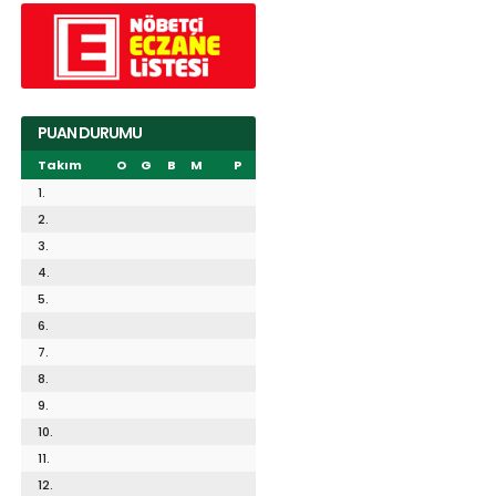
PUAN DURUMU
Takım
O
G
B
M
P
1.
2.
3.
4.
5.
6.
7.
8.
9.
10.
11.
12.