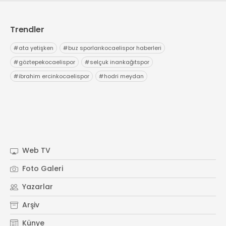
Trendler
#
ata yetişken
#
buz sporlarıkocaelispor haberleri
#
göztepekocaelispor
#
selçuk inankağıtspor
#
ibrahim ercinkocaelispor
#
hodri meydan
Web TV
Foto Galeri
Yazarlar
Arşiv
Künye