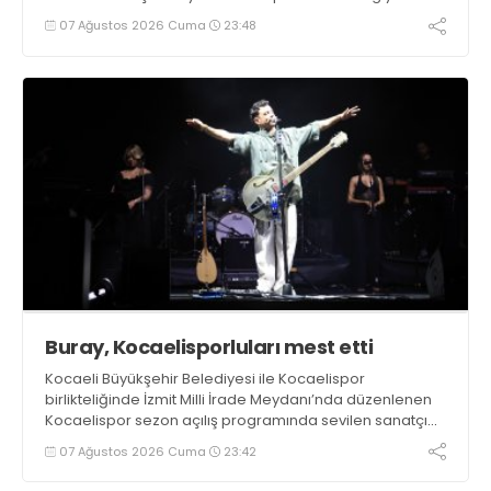
07 Ağustos 2026 Cuma
23:48
Buray, Kocaelisporluları mest etti
Kocaeli Büyükşehir Belediyesi ile Kocaelispor
birlikteliğinde İzmit Milli İrade Meydanı’nda düzenlenen
Kocaelispor sezon açılış programında sevilen sanatçı
Buray, verdiği konserle meydanı inletti.
07 Ağustos 2026 Cuma
23:42