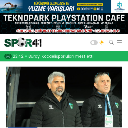
Kocaelispor
Amatör Futbol
Gölcük
, Kocaelisporluları mest etti
23:30
Onurcan Piri: Kocaeli Stadı’nın atmosferini
Bld. Derince
Darıca GB.
Salon Sporları
Okul Sporları
Web TV
Galeri
Yazarlar