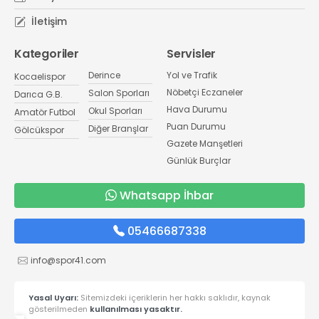
İletişim
Kategoriler
Servisler
Derince
Yol ve Trafik
Kocaelispor
Nöbetçi Eczaneler
Salon Sporları
Darıca G.B.
Hava Durumu
Okul Sporları
Amatör Futbol
Puan Durumu
Diğer Branşlar
Gölcükspor
Gazete Manşetleri
Günlük Burçlar
Whatsapp İhbar
05466687338
info@spor41.com
Yasal Uyarı:
Sitemizdeki içeriklerin her hakkı saklıdır, kaynak
gösterilmeden
kullanılması yasaktır.