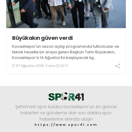
Büyükakın güven verdi
Kocaelispor'un sezon açılışı programında futbolcular ve
teknik heyetle bir araya gelen Başkan Tahir Büyükakın,
Kocaelispor’a 14 Ağustos’ta başlayacak lig
maratonunda başarılar diledi ve “Yanınızdayım” dedi.
07 Ağustos 2026 Cuma
22:17
Şehrimizin spor kulübü Kocaelispor'un en güncel
haberleri ve gündeme dair son dakika spor
haberlerine anında ulaşın
https://www.spor41.com