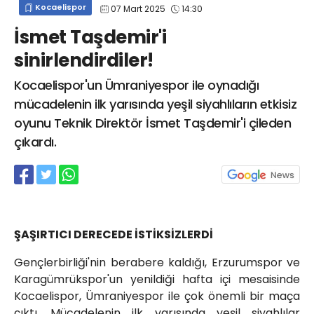
Kocaelispor
07 Mart 2025
14:30
info@spor41.com
İsmet Taşdemir'i
sinirlendirdiler!
Kocaelispor'un Ümraniyespor ile oynadığı
mücadelenin ilk yarısında yeşil siyahlıların etkisiz
oyunu Teknik Direktör İsmet Taşdemir'i çileden
çıkardı.
ŞAŞIRTICI DERECEDE İSTİKSİZLERDİ
Gençlerbirliği'nin berabere kaldığı, Erzurumspor ve
Karagümrükspor'un yenildiği hafta içi mesaisinde
Kocaelispor, Ümraniyespor ile çok önemli bir maça
çıktı. Mücadelenin ilk yarısında yeşil siyahlılar