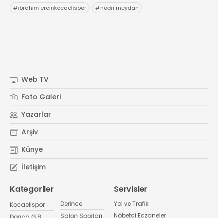
#
ibrahim ercinkocaelispor
#
hodri meydan
Web TV
Foto Galeri
Yazarlar
Arşiv
Künye
İletişim
Kategoriler
Servisler
Derince
Yol ve Trafik
Kocaelispor
Nöbetçi Eczaneler
Salon Sporları
Darıca G.B.