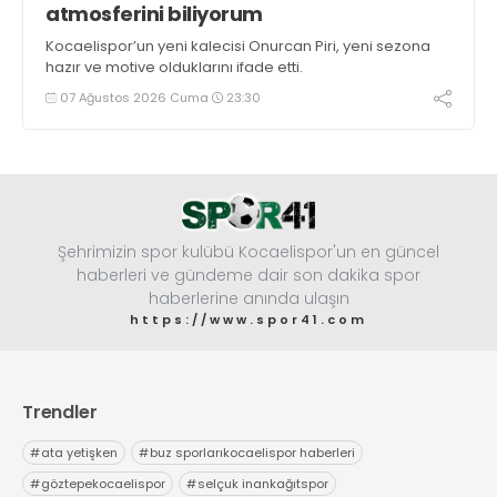
atmosferini biliyorum
Kocaelispor’un yeni kalecisi Onurcan Piri, yeni sezona
hazır ve motive olduklarını ifade etti.
07 Ağustos 2026 Cuma
23:30
Şehrimizin spor kulübü Kocaelispor'un en güncel
haberleri ve gündeme dair son dakika spor
haberlerine anında ulaşın
https://www.spor41.com
Trendler
#
ata yetişken
#
buz sporlarıkocaelispor haberleri
#
göztepekocaelispor
#
selçuk inankağıtspor