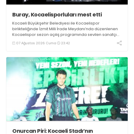
Buray, Kocaelisporluları mest etti
Kocaeli Büyükşehir Belediyesi ile Kocaelispor
birlikteliğinde İzmit Milli İrade Meydanı’nda düzenlenen
Kocaelispor sezon açılış programında sevilen sanatçı
Buray, verdiği konserle meydanı inletti.
07 Ağustos 2026 Cuma
23:42
Onurcan Piri: Kocaeli Stadı’nın