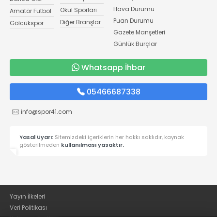
Hava Durumu
Okul Sporları
Amatör Futbol
Puan Durumu
Diğer Branşlar
Gölcükspor
Gazete Manşetleri
Günlük Burçlar
Whatsapp İhbar
05466687338
info@spor41.com
Yasal Uyarı:
Sitemizdeki içeriklerin her hakkı saklıdır, kaynak
gösterilmeden
kullanılması yasaktır.
Yayın İlkeleri
Veri Politikası