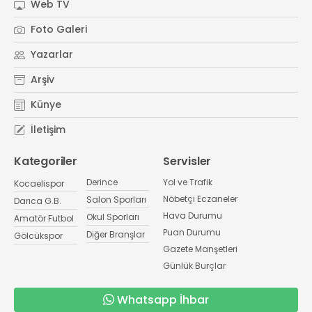
Web TV
Foto Galeri
Yazarlar
Arşiv
Künye
İletişim
Kategoriler
Servisler
Derince
Yol ve Trafik
Kocaelispor
Nöbetçi Eczaneler
Salon Sporları
Darıca G.B.
Hava Durumu
Okul Sporları
Amatör Futbol
Puan Durumu
Diğer Branşlar
Gölcükspor
Gazete Manşetleri
Günlük Burçlar
Whatsapp İhbar