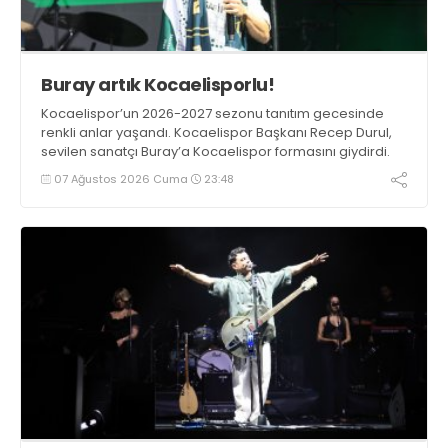
Buray artık Kocaelisporlu!
Kocaelispor’un 2026-2027 sezonu tanıtım gecesinde
renkli anlar yaşandı. Kocaelispor Başkanı Recep Durul,
sevilen sanatçı Buray’a Kocaelispor formasını giydirdi.
07 Ağustos 2026 Cuma
23:48