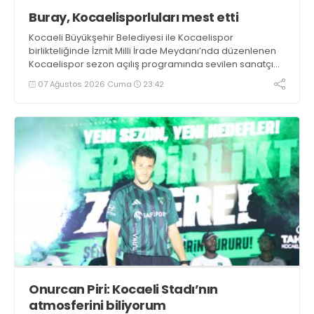
Buray, Kocaelisporluları mest etti
Kocaeli Büyükşehir Belediyesi ile Kocaelispor
birlikteliğinde İzmit Milli İrade Meydanı’nda düzenlenen
Kocaelispor sezon açılış programında sevilen sanatçı
Buray, verdiği konserle meydanı inletti.
07 Ağustos 2026 Cuma
23:42
Onurcan Piri: Kocaeli Stadı’nın
atmosferini biliyorum