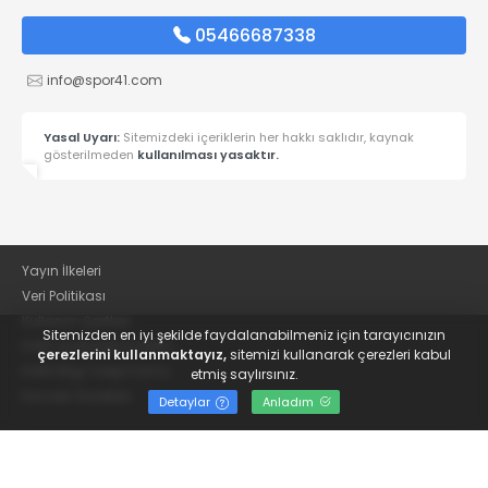
05466687338
info@spor41.com
Yasal Uyarı:
Sitemizdeki içeriklerin her hakkı saklıdır, kaynak
gösterilmeden
kullanılması yasaktır.
Yayın İlkeleri
Veri Politikası
Kullanım Şartları
Sitemizden en iyi şekilde faydalanabilmeniz için tarayıcınızın
KVKK Aydınlatma Metni
çerezlerini kullanmaktayız,
sitemizi kullanarak çerezleri kabul
KVKK Bilgi Talep Formu
etmiş saylırsınız.
Kocaeli Gazetesi
Detaylar
Anladım
© 2022
Güncel Kocaelispor Haberleri ve Spor Haberleri | Spor41
- Tüm hakları saklıdır.