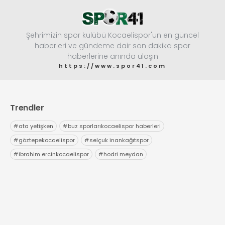
Şehrimizin spor kulübü Kocaelispor'un en güncel
haberleri ve gündeme dair son dakika spor
haberlerine anında ulaşın
https://www.spor41.com
Trendler
#
ata yetişken
#
buz sporlarıkocaelispor haberleri
#
göztepekocaelispor
#
selçuk inankağıtspor
#
ibrahim ercinkocaelispor
#
hodri meydan