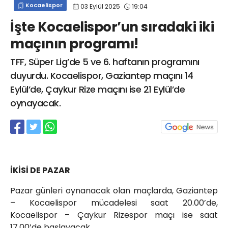
Kocaelispor
03 Eylül 2025
19:04
info@spor41.com
İşte Kocaelispor’un sıradaki iki
maçının programı!
TFF, Süper Lig’de 5 ve 6. haftanın programını
duyurdu. Kocaelispor, Gaziantep maçını 14
Eylül’de, Çaykur Rize maçını ise 21 Eylül’de
oynayacak.
İKİSİ DE PAZAR
Pazar günleri oynanacak olan maçlarda, Gaziantep
– Kocaelispor mücadelesi saat 20.00’de,
Kocaelispor – Çaykur Rizespor maçı ise saat
17.00’de başlayacak.