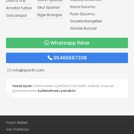
Darıca G.B.
Hava Durumu
Okul Sporları
Amatör Futbol
Puan Durumu
Diğer Branşlar
Gölcükspor
Gazete Manşetleri
Günlük Burçlar
Whatsapp İhbar
05466687338
info@spor41.com
Yasal Uyarı:
Sitemizdeki içeriklerin her hakkı saklıdır, kaynak
gösterilmeden
kullanılması yasaktır.
Yayın İlkeleri
Veri Politikası