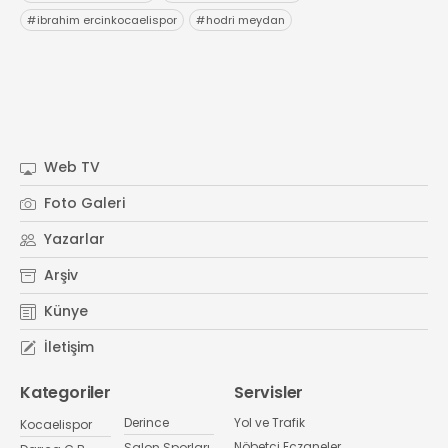
#
ibrahim ercinkocaelispor
#
hodri meydan
Web TV
Foto Galeri
Yazarlar
Arşiv
Künye
İletişim
Kategoriler
Servisler
Derince
Yol ve Trafik
Kocaelispor
Nöbetçi Eczaneler
Salon Sporları