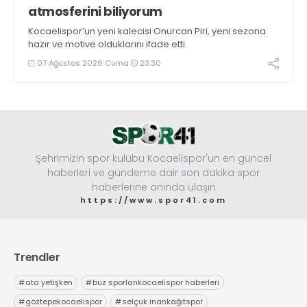
atmosferini biliyorum
Kocaelispor’un yeni kalecisi Onurcan Piri, yeni sezona
hazır ve motive olduklarını ifade etti.
07 Ağustos 2026 Cuma
23:30
Şehrimizin spor kulübü Kocaelispor'un en güncel
haberleri ve gündeme dair son dakika spor
haberlerine anında ulaşın
https://www.spor41.com
Trendler
#
ata yetişken
#
buz sporlarıkocaelispor haberleri
#
göztepekocaelispor
#
selçuk inankağıtspor