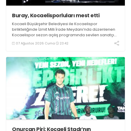
Buray, Kocaelisporluları mest etti
Kocaeli Büyükşehir Belediyesi ile Kocaelispor
birlikteliğinde İzmit Milli İrade Meydanı’nda düzenlenen
Kocaelispor sezon açılış programında sevilen sanatçı
Buray, verdiği konserle meydanı inletti.
07 Ağustos 2026 Cuma
23:42
Onurcan Piri: Kocaeli Stadı’nın