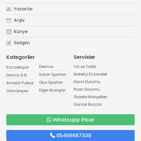
Yazarlar
Arşiv
Künye
İletişim
Kategoriler
Servisler
Derince
Yol ve Trafik
Kocaelispor
Nöbetçi Eczaneler
Salon Sporları
Darıca G.B.
Hava Durumu
Okul Sporları
Amatör Futbol
Puan Durumu
Diğer Branşlar
Gölcükspor
Gazete Manşetleri
Günlük Burçlar
Whatsapp İhbar
05466687338