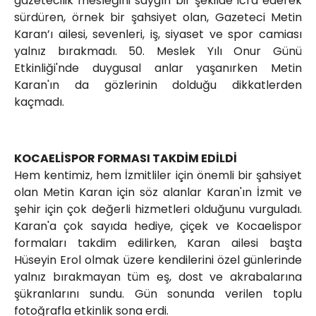
gazetecilik mesleğini saygın bir şekilde icra ederek
sürdüren, örnek bir şahsiyet olan, Gazeteci Metin
Karan’ı ailesi, sevenleri, iş, siyaset ve spor camiası
yalnız bırakmadı. 50. Meslek Yılı Onur Günü
Etkinliği'nde duygusal anlar yaşanırken Metin
Karan'ın da gözlerinin dolduğu dikkatlerden
kaçmadı.
KOCAELİSPOR FORMASI TAKDİM EDİLDİ
Hem kentimiz, hem İzmitliler için önemli bir şahsiyet
olan Metin Karan için söz alanlar Karan'ın İzmit ve
şehir için çok değerli hizmetleri olduğunu vurguladı.
Karan'a çok sayıda hediye, çiçek ve Kocaelispor
formaları takdim edilirken, Karan ailesi başta
Hüseyin Erol olmak üzere kendilerini özel günlerinde
yalnız bırakmayan tüm eş, dost ve akrabalarına
şükranlarını sundu. Gün sonunda verilen toplu
fotoğrafla etkinlik sona erdi.