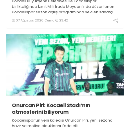
Kocaeli Büyükşehir Belediyesi ile Kocaelispor
birlikteliğinde İzmit Milli İrade Meydanı’nda düzenlenen
Kocaelispor sezon açılış programında sevilen sanatçı
Buray, verdiği konserle meydanı inletti.
07 Ağustos 2026 Cuma
23:42
Onurcan Piri: Kocaeli Stadı’nın
atmosferini biliyorum
Kocaelispor’un yeni kalecisi Onurcan Piri, yeni sezona
hazır ve motive olduklarını ifade etti.