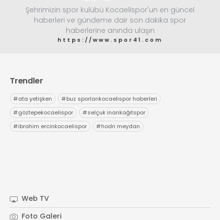
Şehrimizin spor kulübü Kocaelispor'un en güncel
haberleri ve gündeme dair son dakika spor
haberlerine anında ulaşın
https://www.spor41.com
Trendler
#
ata yetişken
#
buz sporlarıkocaelispor haberleri
#
göztepekocaelispor
#
selçuk inankağıtspor
#
ibrahim ercinkocaelispor
#
hodri meydan
Web TV
Foto Galeri