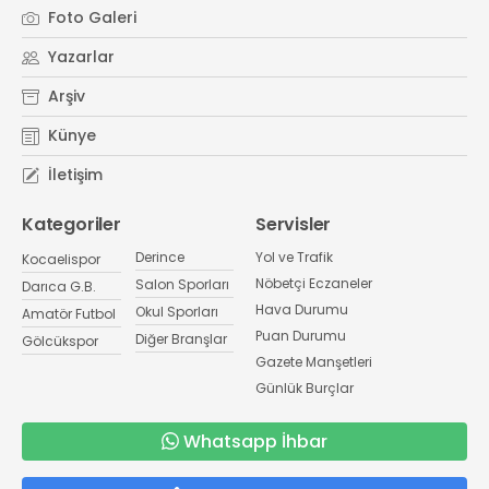
Foto Galeri
Yazarlar
Arşiv
Künye
İletişim
Kategoriler
Servisler
Derince
Yol ve Trafik
Kocaelispor
Nöbetçi Eczaneler
Salon Sporları
Darıca G.B.
Hava Durumu
Okul Sporları
Amatör Futbol
Puan Durumu
Diğer Branşlar
Gölcükspor
Gazete Manşetleri
Günlük Burçlar
Whatsapp İhbar