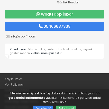
Günlük Burçlar
Whatsapp İhbar
05466687338
info@spor41.com
Yasal Uyarı:
Sitemizdeki içeriklerin her hakkı saklıdır, kaynak
gösterilmeden
kullanılması yasaktır.
Yayın İlkeleri
Veri Politikası
Kullanım Şartları
Sitemizden en iyi şekilde faydalanabilmeniz için tarayıcınızın
KVKK Aydınlatma Metni
çerezlerini kullanmaktayız,
sitemizi kullanarak çerezleri kabul
KVKK Bilgi Talep Formu
etmiş saylırsınız.
Kocaeli Gazetesi
Detaylar
Anladım