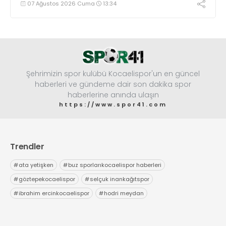
07 Ağustos 2026 Cuma
13:34
Şehrimizin spor kulübü Kocaelispor'un en güncel
haberleri ve gündeme dair son dakika spor
haberlerine anında ulaşın
https://www.spor41.com
Trendler
#
ata yetişken
#
buz sporlarıkocaelispor haberleri
#
göztepekocaelispor
#
selçuk inankağıtspor
#
ibrahim ercinkocaelispor
#
hodri meydan