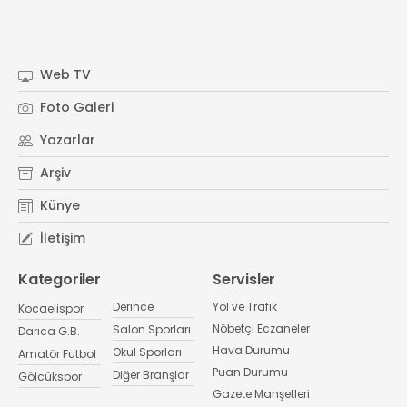
Web TV
Foto Galeri
Yazarlar
Arşiv
Künye
İletişim
Kategoriler
Servisler
Derince
Yol ve Trafik
Kocaelispor
Nöbetçi Eczaneler
Salon Sporları
Darıca G.B.
Hava Durumu
Okul Sporları
Amatör Futbol
Puan Durumu
Diğer Branşlar
Gölcükspor
Gazete Manşetleri