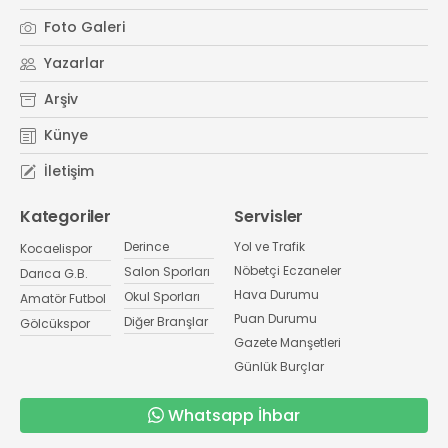
Foto Galeri
Yazarlar
Arşiv
Künye
İletişim
Kategoriler
Servisler
Derince
Yol ve Trafik
Kocaelispor
Nöbetçi Eczaneler
Salon Sporları
Darıca G.B.
Hava Durumu
Okul Sporları
Amatör Futbol
Puan Durumu
Diğer Branşlar
Gölcükspor
Gazete Manşetleri
Günlük Burçlar
Whatsapp İhbar