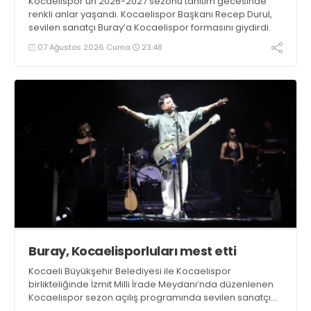
Kocaelispor’un 2026-2027 sezonu tanıtım gecesinde
renkli anlar yaşandı. Kocaelispor Başkanı Recep Durul,
sevilen sanatçı Buray’a Kocaelispor formasını giydirdi.
07 Ağustos 2026 Cuma
23:48
Buray, Kocaelisporluları mest etti
Kocaeli Büyükşehir Belediyesi ile Kocaelispor
birlikteliğinde İzmit Milli İrade Meydanı’nda düzenlenen
Kocaelispor sezon açılış programında sevilen sanatçı
Buray, verdiği konserle meydanı inletti.