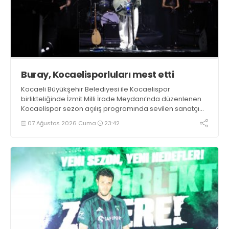
Buray, Kocaelisporluları mest etti
Kocaeli Büyükşehir Belediyesi ile Kocaelispor
birlikteliğinde İzmit Milli İrade Meydanı’nda düzenlenen
Kocaelispor sezon açılış programında sevilen sanatçı
Buray, verdiği konserle meydanı inletti.
07 Ağustos 2026 Cuma
23:42