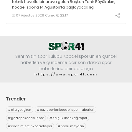
teknik heyetle bir araya gelen Başkan Tahir Büyükakın,
Kocaelispor’a 14 Ağustos’ta başlayacak lig
maratonunda başarılar diledi ve “Yanınızdayım” dedi.
07 Ağustos 2026 Cuma
22:17
Şehrimizin spor kulübü Kocaelispor'un en güncel
haberleri ve gündeme dair son dakika spor
haberlerine anında ulaşın
https://www.spor41.com
Trendler
#
ata yetişken
#
buz sporlarıkocaelispor haberleri
#
göztepekocaelispor
#
selçuk inankağıtspor
#
ibrahim ercinkocaelispor
#
hodri meydan