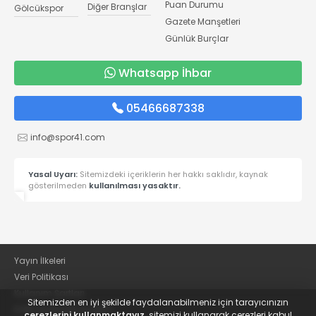
Puan Durumu
Diğer Branşlar
Gölcükspor
Gazete Manşetleri
Günlük Burçlar
Whatsapp İhbar
05466687338
info@spor41.com
Yasal Uyarı:
Sitemizdeki içeriklerin her hakkı saklıdır, kaynak
gösterilmeden
kullanılması yasaktır.
Yayın İlkeleri
Veri Politikası
Kullanım Şartları
Sitemizden en iyi şekilde faydalanabilmeniz için tarayıcınızın
KVKK Aydınlatma Metni
çerezlerini kullanmaktayız,
sitemizi kullanarak çerezleri kabul