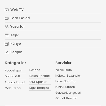
Web TV
Foto Galeri
Yazarlar
Arşiv
Künye
İletişim
Kategoriler
Servisler
Derince
Yol ve Trafik
Kocaelispor
Nöbetçi Eczaneler
Salon Sporları
Darıca G.B.
Hava Durumu
Okul Sporları
Amatör Futbol
Puan Durumu
Diğer Branşlar
Gölcükspor
Gazete Manşetleri
Günlük Burçlar