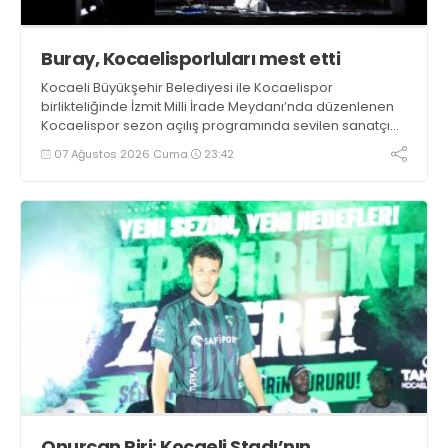
Buray, Kocaelisporluları mest etti
Kocaeli Büyükşehir Belediyesi ile Kocaelispor
birlikteliğinde İzmit Milli İrade Meydanı’nda düzenlenen
Kocaelispor sezon açılış programında sevilen sanatçı
Buray, verdiği konserle meydanı inletti.
07 Ağustos 2026 Cuma
23:42
Onurcan Piri: Kocaeli Stadı’nın