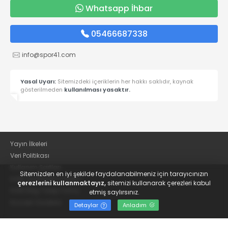
Whatsapp İhbar
05466687338
info@spor41.com
Yasal Uyarı:
Sitemizdeki içeriklerin her hakkı saklıdır, kaynak
gösterilmeden
kullanılması yasaktır.
Yayın İlkeleri
Veri Politikası
Kullanım Şartları
Sitemizden en iyi şekilde faydalanabilmeniz için tarayıcınızın
KVKK Aydınlatma Metni
çerezlerini kullanmaktayız,
sitemizi kullanarak çerezleri kabul
KVKK Bilgi Talep Formu
etmiş saylırsınız.
Kocaeli Gazetesi
Detaylar
Anladım
© 2022
Güncel Kocaelispor Haberleri ve Spor Haberleri | Spor41