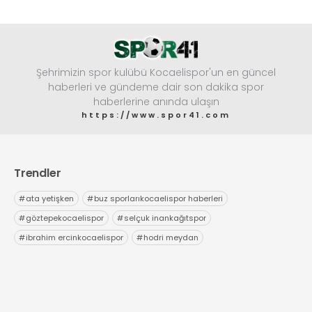
Şehrimizin spor kulübü Kocaelispor'un en güncel
haberleri ve gündeme dair son dakika spor
haberlerine anında ulaşın
https://www.spor41.com
Trendler
#
ata yetişken
#
buz sporlarıkocaelispor haberleri
#
göztepekocaelispor
#
selçuk inankağıtspor
#
ibrahim ercinkocaelispor
#
hodri meydan