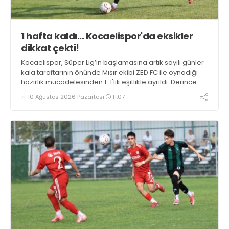
1 hafta kaldı... Kocaelispor'da eksikler
dikkat çekti!
Kocaelispor, Süper Lig’in başlamasına artık sayılı günler
kala taraftarının önünde Mısır ekibi ZED FC ile oynadığı
hazırlık mücadelesinden 1-1'lik eşitlikle ayrıldı. Derince
halkı, yeşil siyahlı takımı en iyi şekilde konuk etti.
10 Ağustos 2026 Pazartesi
11:07