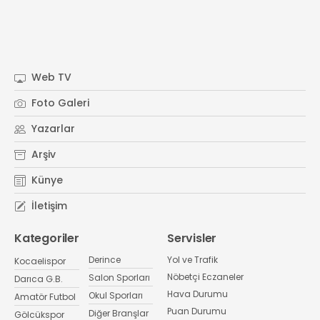
Web TV
Foto Galeri
Yazarlar
Arşiv
Künye
İletişim
Kategoriler
Servisler
Derince
Yol ve Trafik
Kocaelispor
Nöbetçi Eczaneler
Salon Sporları
Darıca G.B.
Hava Durumu
Okul Sporları
Amatör Futbol
Puan Durumu
Diğer Branşlar
Gölcükspor