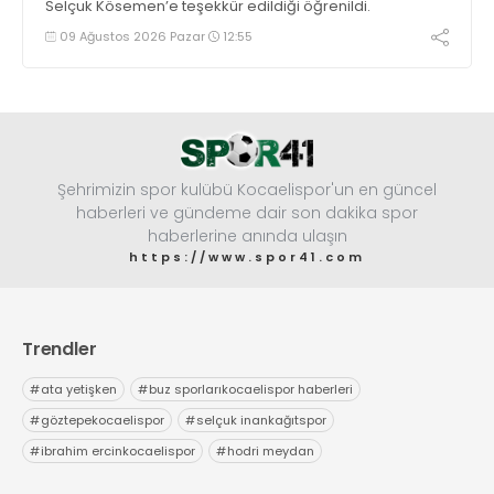
Selçuk Kösemen’e teşekkür edildiği öğrenildi.
09 Ağustos 2026 Pazar
12:55
Şehrimizin spor kulübü Kocaelispor'un en güncel
haberleri ve gündeme dair son dakika spor
haberlerine anında ulaşın
https://www.spor41.com
Trendler
#
ata yetişken
#
buz sporlarıkocaelispor haberleri
#
göztepekocaelispor
#
selçuk inankağıtspor
#
ibrahim ercinkocaelispor
#
hodri meydan