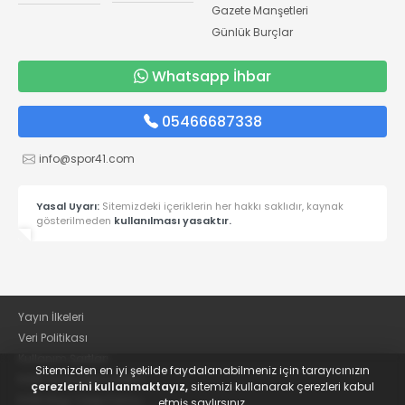
Gazete Manşetleri
Günlük Burçlar
Whatsapp İhbar
05466687338
info@spor41.com
Yasal Uyarı:
Sitemizdeki içeriklerin her hakkı saklıdır, kaynak
gösterilmeden
kullanılması yasaktır.
Yayın İlkeleri
Veri Politikası
Kullanım Şartları
Sitemizden en iyi şekilde faydalanabilmeniz için tarayıcınızın
KVKK Aydınlatma Metni
çerezlerini kullanmaktayız,
sitemizi kullanarak çerezleri kabul
KVKK Bilgi Talep Formu
etmiş saylırsınız.