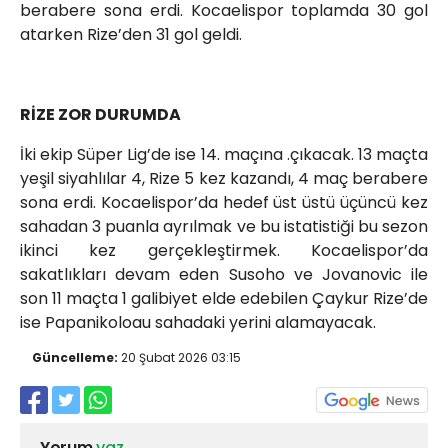
berabere sona erdi. Kocaelispor toplamda 30 gol
atarken Rize’den 31 gol geldi.
RİZE ZOR DURUMDA
İki ekip Süper Lig’de ise 14. maçına .çıkacak. 13 maçta
yeşil siyahlılar 4, Rize 5 kez kazandı, 4 maç berabere
sona erdi. Kocaelispor’da hedef üst üstü üçüncü kez
sahadan 3 puanla ayrılmak ve bu istatistiği bu sezon
ikinci kez gerçekleştirmek. Kocaelispor’da
sakatlıkları devam eden Susoho ve Jovanovic ile
son 11 maçta 1 galibiyet elde edebilen Çaykur Rize’de
ise Papanikoloau sahadaki yerini alamayacak.
Güncelleme:
20 Şubat 2026 03:15
Yorum
yaz