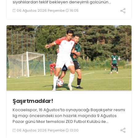
siyahlılardan teklif bekleyen deneyimli golcünün
Gaziantep FK ile söz kesecek.
06 Ağustos 2026 Perşembe
16:05
Şaşırtmadılar!
Kocaelispor, 16 Ağustos’ta oynayacağı Başakşehir resmi
lig maçı öncesindeki son hazırlık maçında 9 Ağustos
Pazar günü Mısır temsilcisi ZED Futbol Kulübü ile
karşılaşacak.
06 Ağustos 2026 Perşembe
13:00