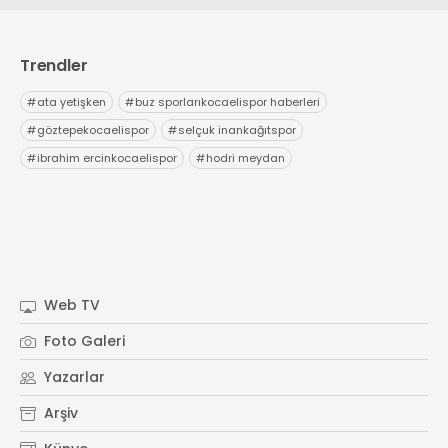
Trendler
#
ata yetişken
#
buz sporlarıkocaelispor haberleri
#
göztepekocaelispor
#
selçuk inankağıtspor
#
ibrahim ercinkocaelispor
#
hodri meydan
Web TV
Foto Galeri
Yazarlar
Arşiv