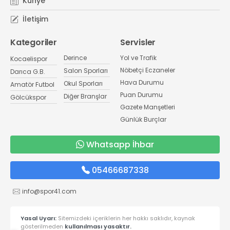
Künye
İletişim
Kategoriler
Servisler
Derince
Yol ve Trafik
Kocaelispor
Nöbetçi Eczaneler
Salon Sporları
Darıca G.B.
Hava Durumu
Okul Sporları
Amatör Futbol
Puan Durumu
Diğer Branşlar
Gölcükspor
Gazete Manşetleri
Günlük Burçlar
Whatsapp İhbar
05466687338
info@spor41.com
Yasal Uyarı:
Sitemizdeki içeriklerin her hakkı saklıdır, kaynak
gösterilmeden
kullanılması yasaktır.