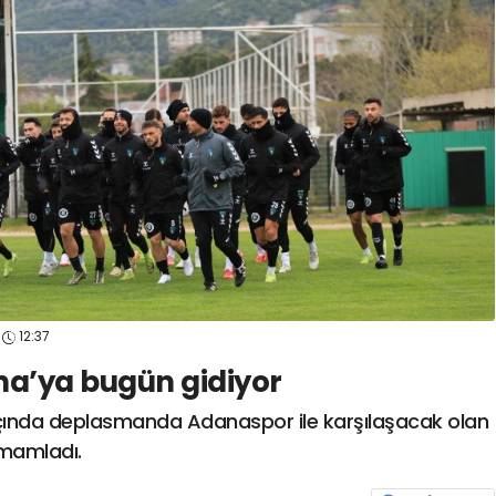
spor41
#
kocaelisporme
spor41
#
kocaelispo
12:37
na’ya bugün gidiyor
açında deplasmanda Adanaspor ile karşılaşacak olan
amamladı.