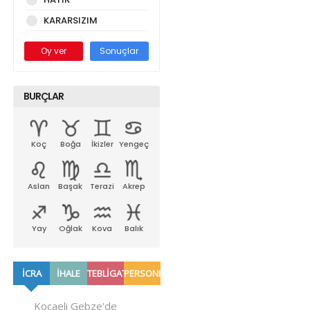
KARARSIZIM
Oy ver
Sonuçlar
BURÇLAR
Koç
Boğa
İkizler
Yengeç
Aslan
Başak
Terazi
Akrep
Yay
Oğlak
Kova
Balık