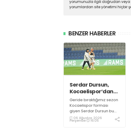
yorumunuzla ilgili doğrudan veya 
yorumlardan site yönetimi hiçbir 
BENZER HABERLER
Serdar Dursun,
Kocaelispor’dan
15 dikişlik iz ile
Geride bıraktığımız sezon
ayrıldı!
Kocaelispor forması
giyen Serdar Dursun bu
sezon takımla devam
06 Ağustos 2026
Perşembe
16:05
etmedi. Yeşil siyahlılardan
teklif bekleyen deneyimli