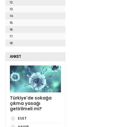
12.
13.
14.
15.
16.
17.
18.
ANKET
Türkiye'de sokağa
çıkma yasağı
getirilmeli mi?
EVET
HAYIR