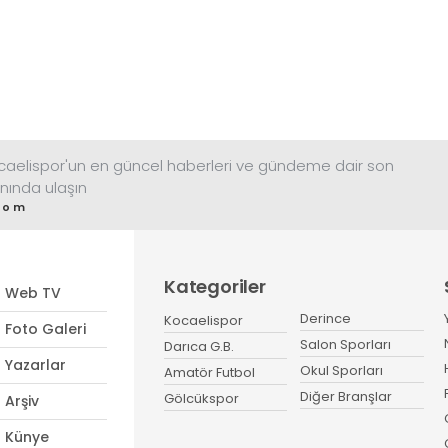
ocaelispor'un en güncel haberleri ve gündeme dair son
nında ulaşın
com
Kategoriler
Web TV
Derince
Kocaelispor
Foto Galeri
Salon Sporları
Darıca G.B.
Yazarlar
Okul Sporları
Amatör Futbol
Diğer Branşlar
Gölcükspor
Arşiv
Künye