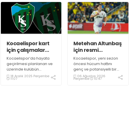
karşılaşacak.
arasında oynanacak 1.
Eleme Turu
karşılaşmalarıyla çalacak.
Kocaelispor kart
Metehan Altunbaş
için çalışmalar
için resmi
sürüyor!
açıklama
Kocaelispor’da hayata
Kocaelispor, yeni sezon
bekleniyor
geçirilmesi planlanan ve
öncesi hücum hattını
üzerinde kulübün
genç ve potansiyelli bir
logosunun olacağı kredi
isimle güçlendirmeye
18 Aralık 2025 Perşembe
06 Ağustos 2026
11:07
Perşembe
10:47
kartı ile ilgili çalışmalar
hazırlanıyor. Yeşil
sürüyor.
siyahlılar, aylardır
gündeminde bulunan
2003 doğumlu santrfor
Metehan Altunbaş
transferinde sona hayli
yaklaştı.