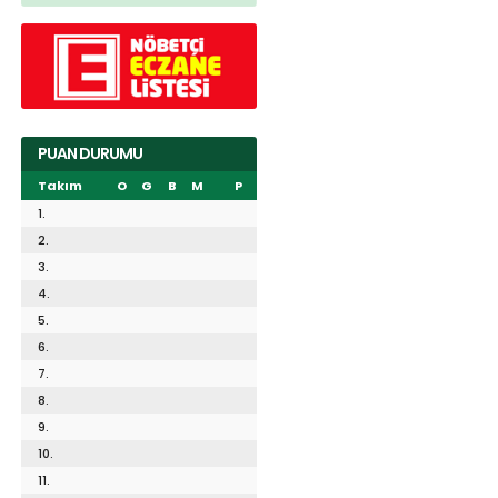
PUAN DURUMU
Takım
O
G
B
M
P
1.
2.
3.
4.
5.
6.
7.
8.
9.
10.
11.