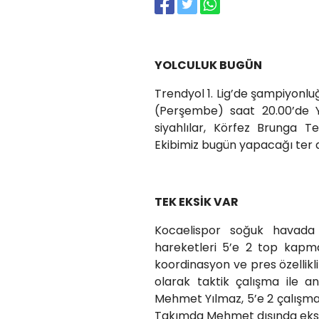
YOLCULUK BUGÜN
Trendyol 1. Lig’de şampiyonlu
(Perşembe) saat 20.00’de Y
siyahlılar, Körfez Brunga Te
Ekibimiz bugün yapacağı ter
TEK EKSİK VAR
Kocaelispor soğuk havada
hareketleri 5’e 2 top kapm
koordinasyon ve pres özellikl
olarak taktik çalışma ile a
Mehmet Yılmaz, 5’e 2 çalışma
Takımda Mehmet dışında eks