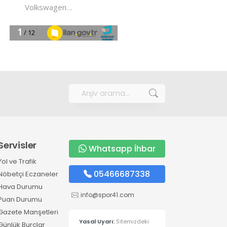
Servisler
Whatsapp İhbar
Yol ve Trafik
05466687338
Nöbetçi Eczaneler
Hava Durumu
info@spor41.com
Puan Durumu
Gazete Manşetleri
Yasal Uyarı:
Sitemizdeki
Günlük Burçlar