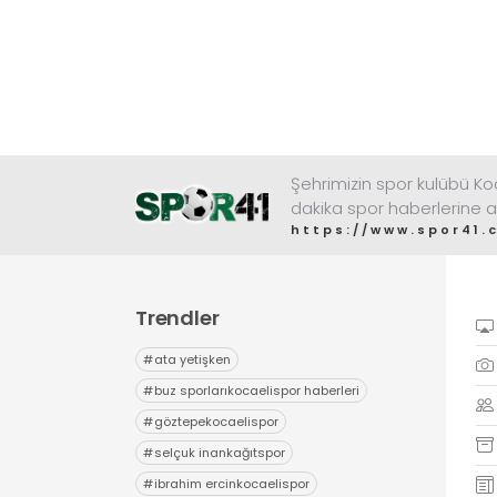
Şehrimizin spor kulübü K
dakika spor haberlerine a
https://www.spor41.
Trendler
#
ata yetişken
#
buz sporlarıkocaelispor haberleri
#
göztepekocaelispor
#
selçuk inankağıtspor
#
ibrahim ercinkocaelispor