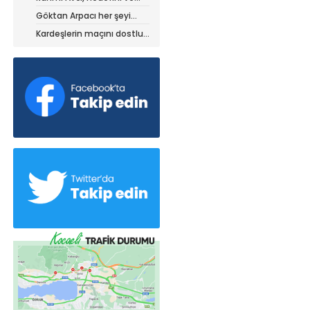
stratejisini paylaştı
Göktan Arpacı her şeyi
yaptı, ama?
Kardeşlerin maçını dostluk
kazandı