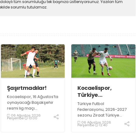
dolaylı tüm sorumluluğu tek başınıza üstleniyorsunuz. Yazılan tüm
şekilde sorumlu tutulamaz.
Şaşırtmadılar!
Kocaelispor,
Türkiye
Kocaelispor, 16 Ağustos’ta
Kupası'ndaki ilk
oynayacağı Başakşehir
Türkiye Futbol
maçını hangi
resmi lig maçı
Federasyonu, 2026-2027
öncesindeki son hazırlık
turda oynayacak?
sezonu Ziraat Türkiye
06 Ağustos 2026
Perşembe
13:00
maçında 9 Ağustos Pazar
Kupası maç takvimini
06 Ağustos 2026
Perşembe
12:40
günü Mısır temsilcisi ZED
duyurdu. İlk düdük 15-17
Futbol Kulübü ile
Eylül 2026 tarihleri