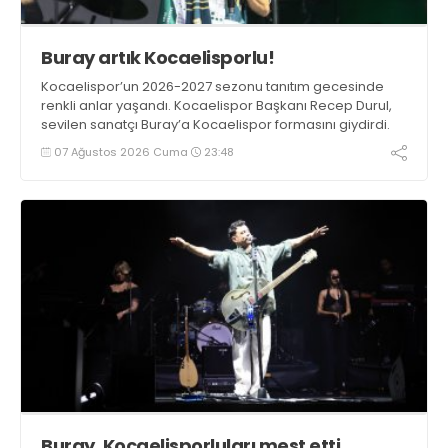
Buray artık Kocaelisporlu!
Kocaelispor’un 2026-2027 sezonu tanıtım gecesinde
renkli anlar yaşandı. Kocaelispor Başkanı Recep Durul,
sevilen sanatçı Buray’a Kocaelispor formasını giydirdi.
07 Ağustos 2026 Cuma
23:48
Buray, Kocaelisporluları mest etti