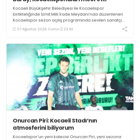
Kocaeli Büyükşehir Belediyesi ile Kocaelispor
birlikteliğinde İzmit Milli İrade Meydanı’nda düzenlenen
Kocaelispor sezon açılış programında sevilen sanatçı
Buray, verdiği konserle meydanı inletti.
07 Ağustos 2026 Cuma
23:42
Onurcan Piri: Kocaeli Stadı’nın
atmosferini biliyorum
Kocaelispor’un yeni kalecisi Onurcan Piri, yeni sezona