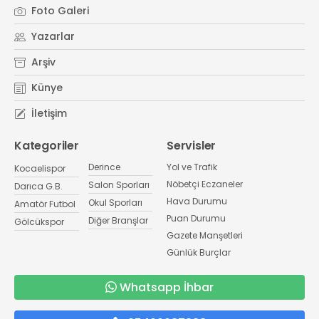
Foto Galeri
Yazarlar
Arşiv
Künye
İletişim
Kategoriler
Servisler
Derince
Yol ve Trafik
Kocaelispor
Nöbetçi Eczaneler
Salon Sporları
Darıca G.B.
Hava Durumu
Okul Sporları
Amatör Futbol
Puan Durumu
Diğer Branşlar
Gölcükspor
Gazete Manşetleri
Günlük Burçlar
Whatsapp İhbar