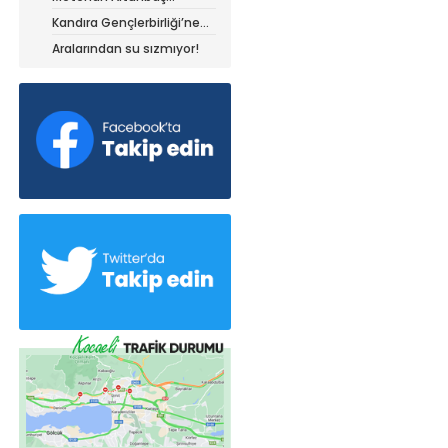
Kocaelispor forması ile
Kandıra Gençlerbirliği’ne
müthiş kanat!
Aralarından su sızmıyor!