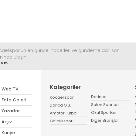
ocaelispor'un en güncel haberleri ve gündeme dair son
nında ulaşın
com
Kategoriler
Web TV
Derince
Kocaelispor
Foto Galeri
Salon Sporları
Darıca G.B.
Yazarlar
Okul Sporları
Amatör Futbol
Diğer Branşlar
Gölcükspor
Arşiv
Künye