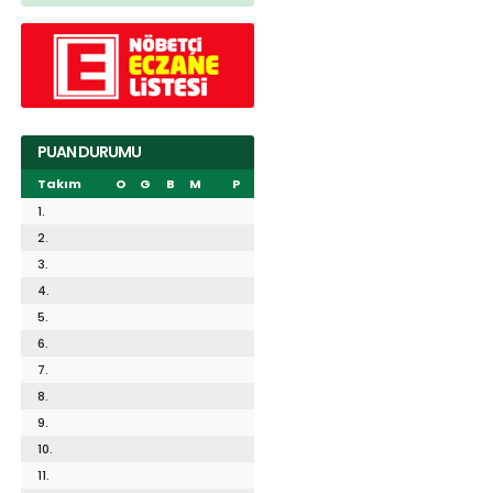
PUAN DURUMU
Takım
O
G
B
M
P
1.
2.
3.
4.
5.
6.
7.
8.
9.
10.
11.