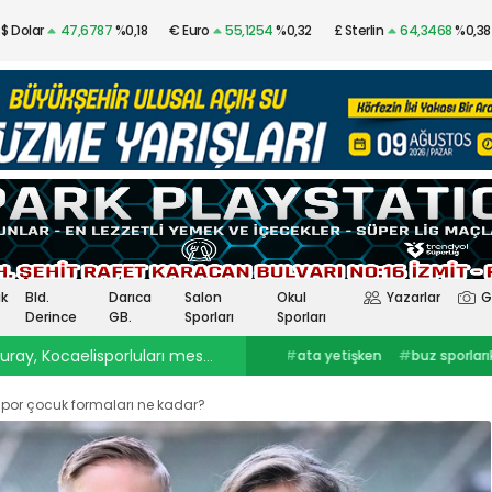
$ Dolar
47,6787
%0,18
€ Euro
55,1254
%0,32
£ Sterlin
64,3468
%0,38
Altın
$4.341,53
%2,40
Gümüş
97,48
%3,57
k
Bld.
Darıca
Salon
Okul
Yazarlar
G
Derince
GB.
Sporları
Sporları
ray, Kocaelisporluları mest etti
23:30
Onurcan Piri: Kocaeli Stadı’nın atmosferini biliyor
#
ata yetişken
#
buz sporlarıkocaelispor
#
Selçuk İnan
haberleri
#
göztepekocaelispor
#
Kocaelispor haberler
#
selçuk inankağıtspor
#
ibrahim
#
Yüksel Sarıçiçekskriniar
por çocuk formaları ne kadar?
ercinkocaelispor
#
hodri meydanFurkan
#
Kocaelispor
#
Fene
Akar
#
Ata YetişkenKocaelispor
Yalçın
#
Enes Çinemre
#
Smolcic
#
Kocaelispor haberleri
#
Serdar Topraktepeceng
#
seka park güreşlerime