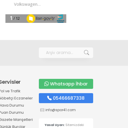
Servisler
Whatsapp İhbar
Yol ve Trafik
05466687338
Nöbetçi Eczaneler
Hava Durumu
info@spor41.com
Puan Durumu
Gazete Manşetleri
Yasal Uyarı:
Sitemizdeki
Günlük Burçlar