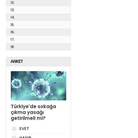
12.
13.
14.
15.
16.
17.
18.
ANKET
Türkiye'de sokağa
çıkma yasağı
getirilmeli mi?
EVET
HAYIR