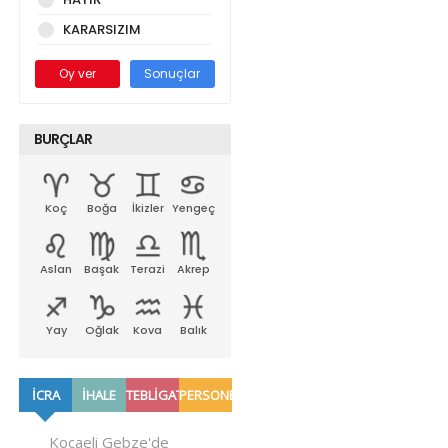
KARARSIZIM
Oy ver
Sonuçlar
BURÇLAR
Koç
Boğa
İkizler
Yengeç
Aslan
Başak
Terazi
Akrep
Yay
Oğlak
Kova
Balık