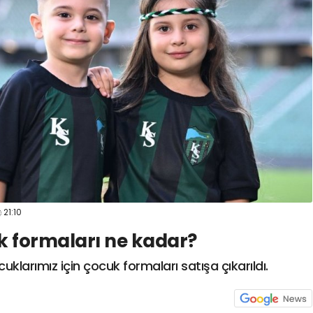
spor41
#
kocaelisporme
spor41
#
kocaelispo
21:10
k formaları ne kadar?
klarımız için çocuk formaları satışa çıkarıldı.