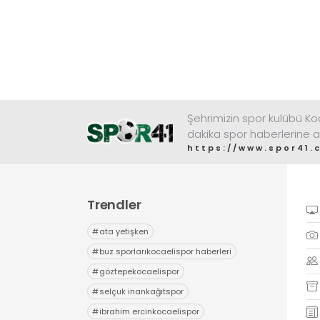
Şehrimizin spor kulübü K
dakika spor haberlerine a
https://www.spor41.
Trendler
#
ata yetişken
#
buz sporlarıkocaelispor haberleri
#
göztepekocaelispor
#
selçuk inankağıtspor
#
ibrahim ercinkocaelispor