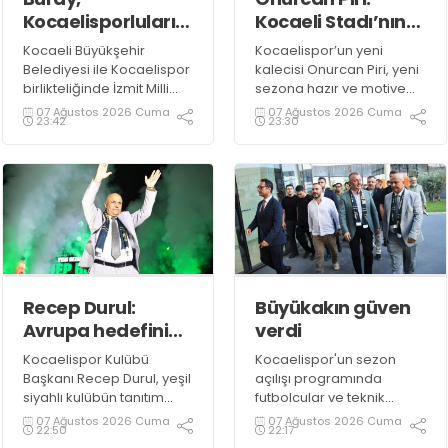
Kocaelisporluları
Kocaeli Stadı’nın
mest etti
atmosferini
Kocaeli Büyükşehir
Kocaelispor’un yeni
biliyorum
Belediyesi ile Kocaelispor
kalecisi Onurcan Piri, yeni
birlikteliğinde İzmit Milli
sezona hazır ve motive
İrade Meydanı’nda
olduklarını ifade etti.
07 Ağustos 2026 Cuma
07 Ağustos 2026 Cuma
23:42
23:30
düzenlenen Kocaelispor
sezon açılış programında
sevilen sanatçı Buray,
verdiği konserle meydanı
inletti.
Recep Durul:
Büyükakın güven
Avrupa hedefini
verdi
sonuna kadar
Kocaelispor Kulübü
Kocaelispor'un sezon
kovalayacağız!
Başkanı Recep Durul, yeşil
açılışı programında
siyahlı kulübün tanıtım
futbolcular ve teknik
gecesinde yeni tarihler
heyetle bir araya gelen
07 Ağustos 2026 Cuma
07 Ağustos 2026 Cuma
22:50
22:17
yazacaklarını ifade etti.
Başkan Tahir Büyükakın,