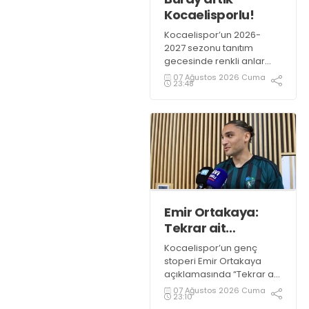
Kocaelisporlu!
Kocaelispor’un 2026-
2027 sezonu tanıtım
gecesinde renkli anlar
yaşandı. Kocaelispor
07 Ağustos 2026 Cuma
23:48
Başkanı Recep Durul,
sevilen sanatçı Buray’a
Kocaelispor formasını
giydirdi.
Emir Ortakaya:
Tekrar ait
olduğum
Kocaelispor’un genç
yerdeyim
stoperi Emir Ortakaya
açıklamasında “Tekrar ait
olduğum yerdeyim” diye
07 Ağustos 2026 Cuma
23:10
konuştu.