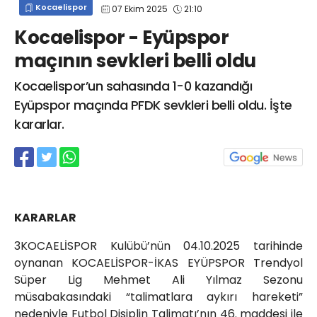
Kocaelispor
07 Ekim 2025
21:10
info@spor41.com
Kocaelispor - Eyüpspor
maçının sevkleri belli oldu
Kocaelispor’un sahasında 1-0 kazandığı
Eyüpspor maçında PFDK sevkleri belli oldu. İşte
kararlar.
KARARLAR
3KOCAELİSPOR Kulübü’nün 04.10.2025 tarihinde
oynanan KOCAELİSPOR-İKAS EYÜPSPOR Trendyol
Süper Lig Mehmet Ali Yılmaz Sezonu
müsabakasındaki “talimatlara aykırı hareketi”
nedeniyle Futbol Disiplin Talimatı’nın 46. maddesi ile