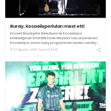
Buray, Kocaelisporluları mest etti
Kocaeli Büyükşehir Belediyesi ile Kocaelispor
birlikteliğinde İzmit Milli İrade Meydanı’nda düzenlenen
Kocaelispor sezon açılış programında sevilen sanatçı
Buray, verdiği konserle meydanı inletti.
07 Ağustos 2026 Cuma
23:42