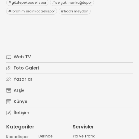
#
göztepekocaelispor
#
selçuk inankağıtspor
#
ibrahim ercinkocaelispor
#
hodri meydan
Web TV
Foto Galeri
Yazarlar
Arşiv
Künye
İletişim
Kategoriler
Servisler
Derince
Yol ve Trafik
Kocaelispor