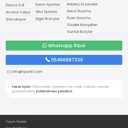
Nöbetçi Eczaneler
Salon Sporları
Darıca G.B.
Hava Durumu
Okul Sporları
Amatör Futbol
Puan Durumu
Diğer Branşlar
Gölcükspor
Gazete Manşetleri
Günlük Burçlar
Whatsapp İhbar
05466687338
info@spor41.com
Yasal Uyarı:
Sitemizdeki içeriklerin her hakkı saklıdır, kaynak
gösterilmeden
kullanılması yasaktır.
Yayın İlkeleri