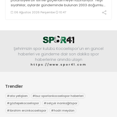
potansiyelli bir isimle güçlendirmeye hazırlanıyor. Yeşil
siyahlılar, aylardır gündeminde bulunan 2003 doğumlu
santrfor Metehan Altunbaş transferinde sona hayli
06 Ağustos 2026 Perşembe
10:47
yaklaştı.
Şehrimizin spor kulübü Kocaelispor'un en güncel
haberleri ve gündeme dair son dakika spor
haberlerine anında ulaşın
https://www.spor41.com
Trendler
#
ata yetişken
#
buz sporlarıkocaelispor haberleri
#
göztepekocaelispor
#
selçuk inankağıtspor
#
ibrahim ercinkocaelispor
#
hodri meydan