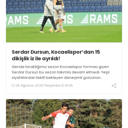
Serdar Dursun, Kocaelispor’dan 15
dikişlik iz ile ayrıldı!
Geride bıraktığımız sezon Kocaelispor forması giyen
Serdar Dursun bu sezon takımla devam etmedi. Yeşil
siyahlılardan teklif bekleyen deneyimli golcünün
Gaziantep FK ile söz kesecek.
06 Ağustos 2026 Perşembe
16:05