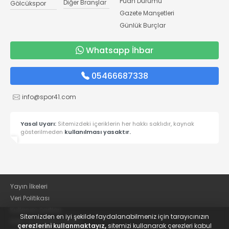
Puan Durumu
Diğer Branşlar
Gölcükspor
Gazete Manşetleri
Günlük Burçlar
Whatsapp İhbar
05466687338
info@spor41.com
Yasal Uyarı:
Sitemizdeki içeriklerin her hakkı saklıdır, kaynak
gösterilmeden
kullanılması yasaktır.
Yayın İlkeleri
Veri Politikası
Kullanım Şartları
Sitemizden en iyi şekilde faydalanabilmeniz için tarayıcınızın
KVKK Aydınlatma Metni
çerezlerini kullanmaktayız,
sitemizi kullanarak çerezleri kabul