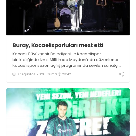
Buray, Kocaelisporluları mest etti
Kocaeli Büyükşehir Belediyesi ile Kocaelispor
birlikteliğinde İzmit Milli İrade Meydanı’nda düzenlenen
Kocaelispor sezon açılış programında sevilen sanatçı
Buray, verdiği konserle meydanı inletti.
07 Ağustos 2026 Cuma
23:42