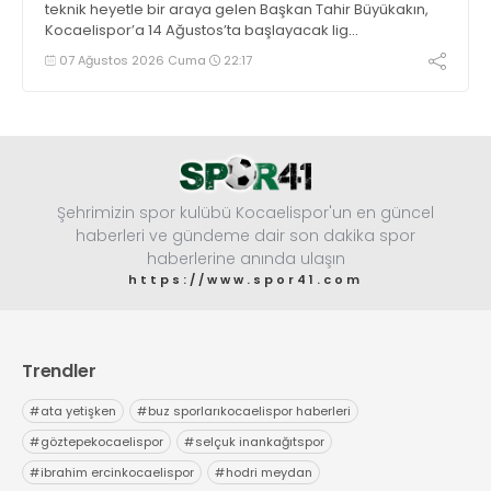
teknik heyetle bir araya gelen Başkan Tahir Büyükakın,
Kocaelispor’a 14 Ağustos’ta başlayacak lig
maratonunda başarılar diledi ve “Yanınızdayım” dedi.
07 Ağustos 2026 Cuma
22:17
Şehrimizin spor kulübü Kocaelispor'un en güncel
haberleri ve gündeme dair son dakika spor
haberlerine anında ulaşın
https://www.spor41.com
Trendler
#
ata yetişken
#
buz sporlarıkocaelispor haberleri
#
göztepekocaelispor
#
selçuk inankağıtspor
#
ibrahim ercinkocaelispor
#
hodri meydan