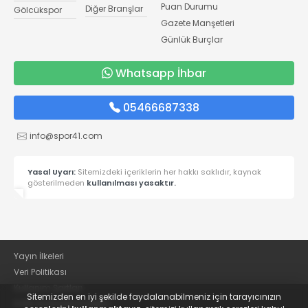
Puan Durumu
Diğer Branşlar
Gölcükspor
Gazete Manşetleri
Günlük Burçlar
Whatsapp İhbar
05466687338
info@spor41.com
Yasal Uyarı:
Sitemizdeki içeriklerin her hakkı saklıdır, kaynak
gösterilmeden
kullanılması yasaktır.
Yayın İlkeleri
Veri Politikası
Kullanım Şartları
Sitemizden en iyi şekilde faydalanabilmeniz için tarayıcınızın
KVKK Aydınlatma Metni