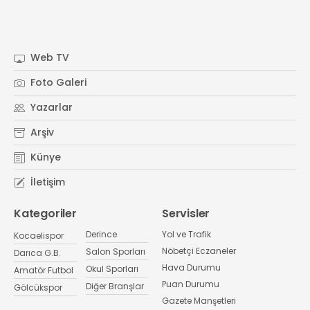
Web TV
Foto Galeri
Yazarlar
Arşiv
Künye
İletişim
Kategoriler
Servisler
Derince
Yol ve Trafik
Kocaelispor
Nöbetçi Eczaneler
Salon Sporları
Darıca G.B.
Hava Durumu
Okul Sporları
Amatör Futbol
Puan Durumu
Diğer Branşlar
Gölcükspor
Gazete Manşetleri