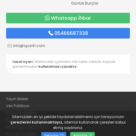
Günlük Burçlar
Whatsapp İhbar
05466687338
info@spor41.com
Yasal Uyarı:
Sitemizdeki içeriklerin her hakkı saklıdır, kaynak
gösterilmeden
kullanılması yasaktır.
Yayın İlkeleri
Veri Politikası
Kullanım Şartları
Sitemizden en iyi şekilde faydalanabilmeniz için tarayıcınızın
KVKK Aydınlatma Metni
çerezlerini kullanmaktayız,
sitemizi kullanarak çerezleri kabul
KVKK Bilgi Talep Formu
etmiş saylırsınız.
Kocaeli Gazetesi
Detaylar
Anladım