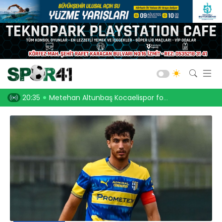
Kocaelispor
Amatör Futbol
Gölcük
lispor forması ile
20:13
Kocaelispor halka karıştı!
19:4
Bld. Derince
Darıca GB.
Salon Sporları
Okul Sporları
Web TV
Galeri
Yazarlar