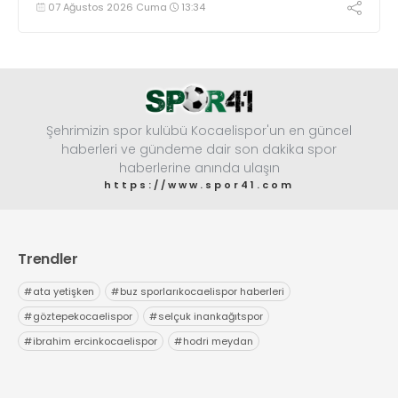
07 Ağustos 2026 Cuma
13:34
Şehrimizin spor kulübü Kocaelispor'un en güncel
haberleri ve gündeme dair son dakika spor
haberlerine anında ulaşın
https://www.spor41.com
Trendler
#
ata yetişken
#
buz sporlarıkocaelispor haberleri
#
göztepekocaelispor
#
selçuk inankağıtspor
#
ibrahim ercinkocaelispor
#
hodri meydan