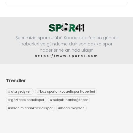
Şehrimizin spor kulübü Kocaelispor'un en güncel
haberleri ve gündeme dair son dakika spor
haberlerine anında ulaşın
https://www.spor41.com
Trendler
#
ata yetişken
#
buz sporlarıkocaelispor haberleri
#
göztepekocaelispor
#
selçuk inankağıtspor
#
ibrahim ercinkocaelispor
#
hodri meydan