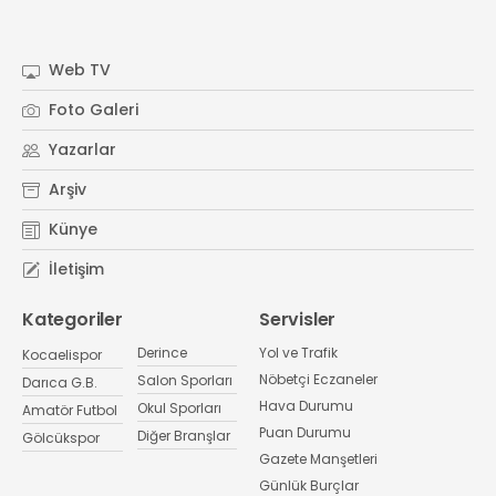
Web TV
Foto Galeri
Yazarlar
Arşiv
Künye
İletişim
Kategoriler
Servisler
Derince
Yol ve Trafik
Kocaelispor
Nöbetçi Eczaneler
Salon Sporları
Darıca G.B.
Hava Durumu
Okul Sporları
Amatör Futbol
Puan Durumu
Diğer Branşlar
Gölcükspor
Gazete Manşetleri
Günlük Burçlar