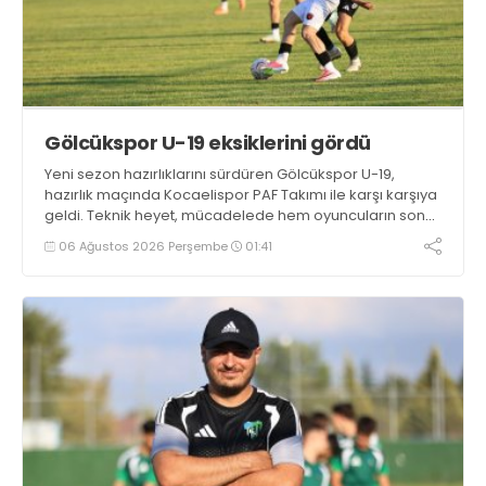
Gölcükspor U-19 eksiklerini gördü
Yeni sezon hazırlıklarını sürdüren Gölcükspor U-19,
hazırlık maçında Kocaelispor PAF Takımı ile karşı karşıya
geldi. Teknik heyet, mücadelede hem oyuncuların son
durumunu görme hem de takımın eksiklerini tespit etme
06 Ağustos 2026 Perşembe
01:41
fırsatı buldu.