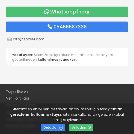
Whatsapp İhbar
05466687338
info@spor41.com
Yasal Uyarı:
Sitemizdeki içeriklerin her hakkı saklıdır, kaynak
gösterilmeden
kullanılması yasaktır.
Yayın İlkeleri
Veri Politikası
Kullanım Şartları
Sitemizden en iyi şekilde faydalanabilmeniz için tarayıcınızın
KVKK Aydınlatma Metni
çerezlerini kullanmaktayız,
sitemizi kullanarak çerezleri kabul
KVKK Bilgi Talep Formu
etmiş saylırsınız.
Kocaeli Gazetesi
Detaylar
Anladım