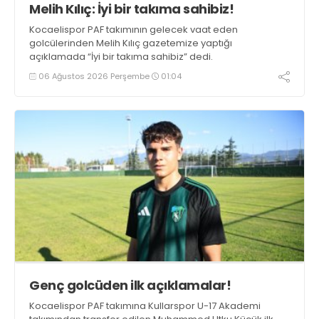
Melih Kılıç: İyi bir takıma sahibiz!
Kocaelispor PAF takımının gelecek vaat eden
golcülerinden Melih Kılıç gazetemize yaptığı
açıklamada “İyi bir takıma sahibiz” dedi.
06 Ağustos 2026 Perşembe
01:04
Genç golcüden ilk açıklamalar!
Kocaelispor PAF takımına Kullarspor U-17 Akademi