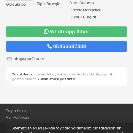
Puan Durumu
Diğer Branşlar
Gölcükspor
Gazete Manşetleri
Günlük Burçlar
Whatsapp İhbar
05466687338
info@spor41.com
Yasal Uyarı:
Sitemizdeki içeriklerin her hakkı saklıdır, kaynak
gösterilmeden
kullanılması yasaktır.
Yayın İlkeleri
Veri Politikası
Kullanım Şartları
Sitemizden en iyi şekilde faydalanabilmeniz için tarayıcınızın
KVKK Aydınlatma Metni