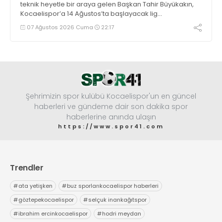
teknik heyetle bir araya gelen Başkan Tahir Büyükakın,
Kocaelispor’a 14 Ağustos’ta başlayacak lig
maratonunda başarılar diledi ve “Yanınızdayım” dedi.
07 Ağustos 2026 Cuma
22:17
Şehrimizin spor kulübü Kocaelispor'un en güncel
haberleri ve gündeme dair son dakika spor
haberlerine anında ulaşın
https://www.spor41.com
Trendler
#
ata yetişken
#
buz sporlarıkocaelispor haberleri
#
göztepekocaelispor
#
selçuk inankağıtspor
#
ibrahim ercinkocaelispor
#
hodri meydan