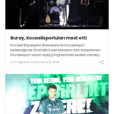
Buray, Kocaelisporluları mest etti
Kocaeli Büyükşehir Belediyesi ile Kocaelispor
birlikteliğinde İzmit Milli İrade Meydanı’nda düzenlenen
Kocaelispor sezon açılış programında sevilen sanatçı
Buray, verdiği konserle meydanı inletti.
07 Ağustos 2026 Cuma
23:42