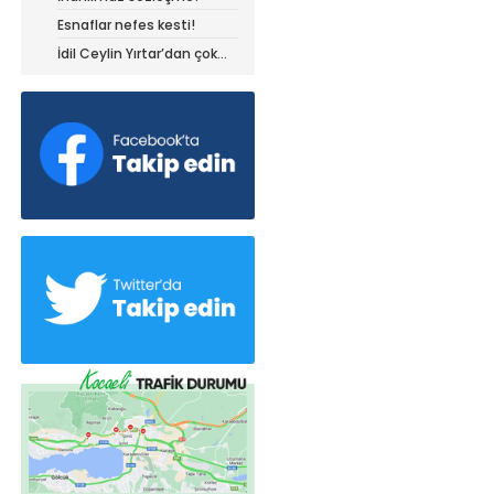
Esnaflar nefes kesti!
İdil Ceylin Yırtar’dan çok
büyük başarı