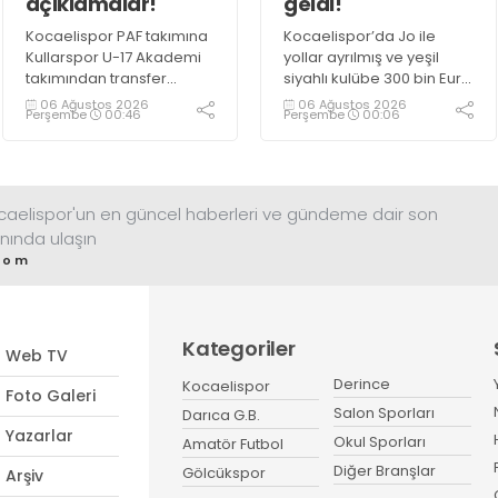
açıklamalar!
geldi!
Kocaelispor PAF takımına
Kocaelispor’da Jo ile
Kullarspor U-17 Akademi
yollar ayrılmış ve yeşil
takımından transfer
siyahlı kulübe 300 bin Euro
edilen Muhammed Utku
kazandırarak Fransa Lig
06 Ağustos 2026
06 Ağustos 2026
Perşembe
00:46
Perşembe
00:06
Küçük ilk açıklamalarını
1’e transfer olmuştu.
gazetemize yaptı.
ocaelispor'un en güncel haberleri ve gündeme dair son
nında ulaşın
com
Kategoriler
Web TV
Derince
Kocaelispor
Foto Galeri
Salon Sporları
Darıca G.B.
Yazarlar
Okul Sporları
Amatör Futbol
Diğer Branşlar
Gölcükspor
Arşiv