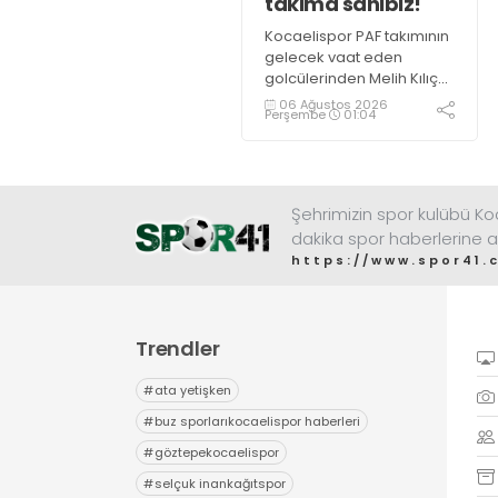
takıma sahibiz!
Kocaelispor PAF takımının
gelecek vaat eden
golcülerinden Melih Kılıç
gazetemize yaptığı
06 Ağustos 2026
Perşembe
01:04
açıklamada “İyi bir takıma
sahibiz” dedi.
Şehrimizin spor kulübü K
dakika spor haberlerine a
https://www.spor41.
Trendler
#
ata yetişken
#
buz sporlarıkocaelispor haberleri
#
göztepekocaelispor
#
selçuk inankağıtspor