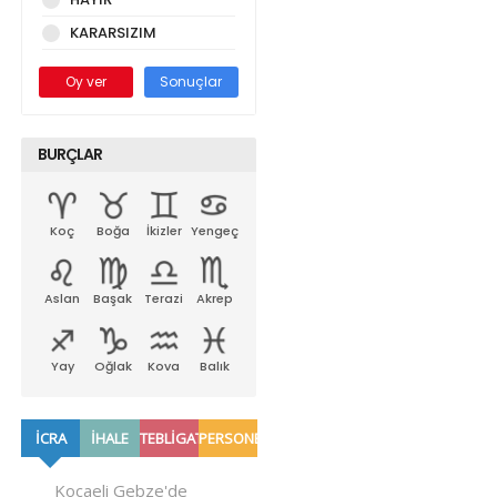
KARARSIZIM
Oy ver
Sonuçlar
BURÇLAR
Koç
Boğa
İkizler
Yengeç
Aslan
Başak
Terazi
Akrep
Yay
Oğlak
Kova
Balık