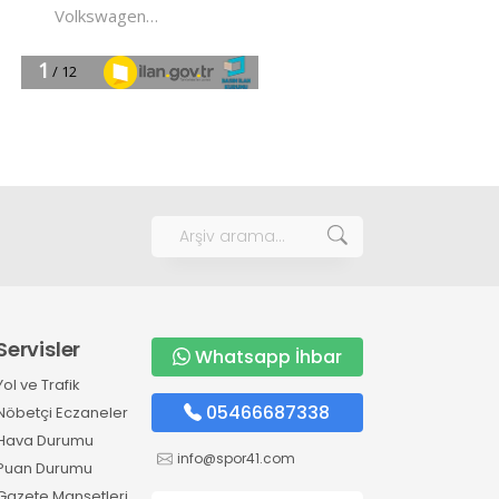
Servisler
Whatsapp İhbar
Yol ve Trafik
05466687338
Nöbetçi Eczaneler
Hava Durumu
info@spor41.com
Puan Durumu
Gazete Manşetleri