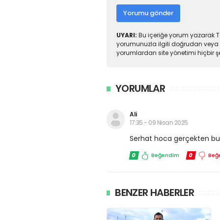
Yorumu gönder
UYARI:
Bu içeriğe yorum yazarak To
yorumunuzla ilgili doğrudan veya 
yorumlardan site yönetimi hiçbir 
YORUMLAR
Ali
17:35 - 09 Nisan 2025
Serhat hoca gerçekten bu iş
0
Beğendim
0
Beğ
BENZER HABERLER