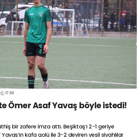
spor41
#
kocaelisporme
spor41
#
kocaelispo
17:30
te Ömer Asaf Yavaş böyle istedi!
iş bir zafere imza attı. Beşiktaş’ı 2-1 geriye
aş’ın kafa golü ile 3-2 deviren yeşil siyahlılar