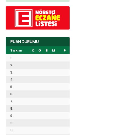
PUAN DURUMU
Takım
O
G
B
M
P
1.
2.
3.
4.
5.
6.
7.
8.
9.
10.
11.