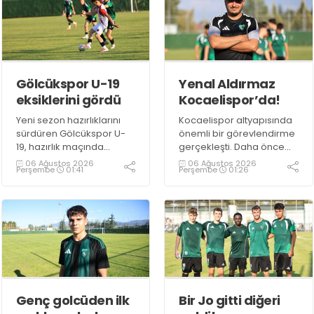
Gölcükspor U-19
Yenal Aldırmaz
eksiklerini gördü
Kocaelispor’da!
Yeni sezon hazırlıklarını
Kocaelispor altyapısında
sürdüren Gölcükspor U-
önemli bir görevlendirme
19, hazırlık maçında
gerçekleşti. Daha önce
Kocaelispor PAF Takımı ile
Belediye Derincespor'da
06 Ağustos 2026
06 Ağustos 2026
Perşembe
01:41
Perşembe
01:26
karşı karşıya geldi. Teknik
kulüp müdürü olarak
heyet, mücadelede hem
görev yapan Yenal
oyuncuların son
Aldırmaz, yeşil siyahlı
durumunu görme hem de
kulübün altyapı izleme
takımın eksiklerini tespit
ekibine dahil oldu.
etme fırsatı buldu.
Genç golcüden ilk
Bir Jo gitti diğeri