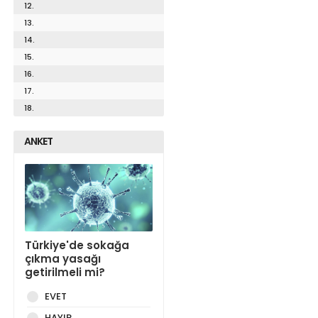
12.
13.
14.
15.
16.
17.
18.
ANKET
Türkiye'de sokağa
çıkma yasağı
getirilmeli mi?
EVET
HAYIR