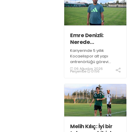
Emre Denizli:
Nerede
olduğumuzu
Kariyerinde 5 yıllık
gördük
Kocaelispor alt yapı
antrenörlüğü görevi
bulunan ve bu sezon
06 Ağustos 2026
Perşembe
01:56
Gölcükspor U-19 takımını
çalıştıran Emre Denizli
gazetemize konuştu.
Melih Kılıç: İyi bir