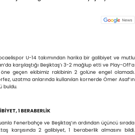
Kocaelispor U-14 takımından harika bir galibiyet ve mutlu
san’da karşılaştığı Beşiktaş’ı 3-2 mağlup etti ve Play-Off’a
 öne geçen ekibimiz rakibinin 2 golüne engel olamadı.
örfez, uzatma anlarında kullanılan kornerde Ömer Asaf’ın
ü buldu.
BİYET, 1 BERABERLİK
anla Fenerbahçe ve Beşiktaş’ın ardından üçüncü sırada
aş karşısında 2 galibiyet, 1 beraberlik almasını bildi.