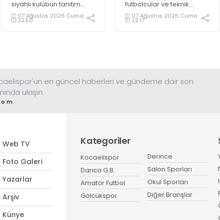
siyahlı kulübün tanıtım
futbolcular ve teknik
gecesinde yeni tarihler
heyetle bir araya gelen
07 Ağustos 2026 Cuma
07 Ağustos 2026 Cuma
22:50
22:17
yazacaklarını ifade etti.
Başkan Tahir Büyükakın,
Kocaelispor’a 14
Ağustos’ta başlayacak lig
maratonunda başarılar
diledi ve “Yanınızdayım”
dedi.
ocaelispor'un en güncel haberleri ve gündeme dair son
nında ulaşın
com
Kategoriler
Web TV
Derince
Kocaelispor
Foto Galeri
Salon Sporları
Darıca G.B.
Yazarlar
Okul Sporları
Amatör Futbol
Diğer Branşlar
Gölcükspor
Arşiv
Künye