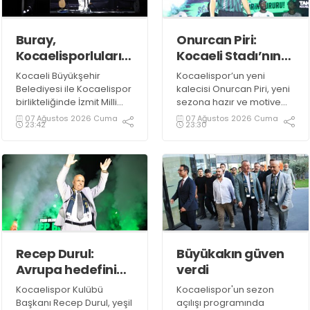
Buray,
Onurcan Piri:
Kocaelisporluları
Kocaeli Stadı’nın
mest etti
atmosferini
Kocaeli Büyükşehir
Kocaelispor’un yeni
biliyorum
Belediyesi ile Kocaelispor
kalecisi Onurcan Piri, yeni
birlikteliğinde İzmit Milli
sezona hazır ve motive
İrade Meydanı’nda
olduklarını ifade etti.
07 Ağustos 2026 Cuma
07 Ağustos 2026 Cuma
23:42
23:30
düzenlenen Kocaelispor
sezon açılış programında
sevilen sanatçı Buray,
verdiği konserle meydanı
inletti.
Recep Durul:
Büyükakın güven
Avrupa hedefini
verdi
sonuna kadar
Kocaelispor Kulübü
Kocaelispor'un sezon
kovalayacağız!
Başkanı Recep Durul, yeşil
açılışı programında