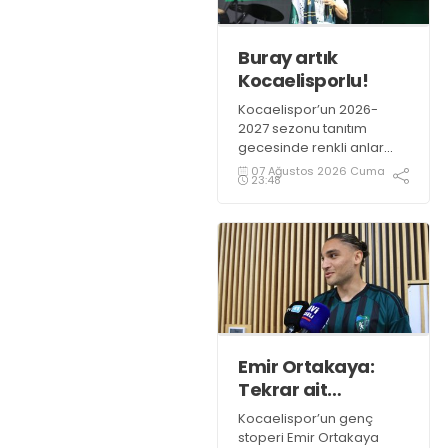
Buray artık
Kocaelisporlu!
Kocaelispor’un 2026-
2027 sezonu tanıtım
gecesinde renkli anlar
yaşandı. Kocaelispor
07 Ağustos 2026 Cuma
23:48
Başkanı Recep Durul,
sevilen sanatçı Buray’a
Kocaelispor formasını
giydirdi.
Emir Ortakaya:
Tekrar ait
olduğum
Kocaelispor’un genç
yerdeyim
stoperi Emir Ortakaya