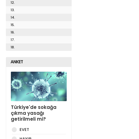
12.
13.
14.
15.
16.
17.
18.
ANKET
Türkiye'de sokağa
çıkma yasağı
getirilmeli mi?
EVET
HAYIR