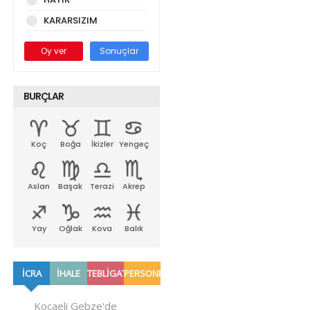
KARARSIZIM
Oy ver
Sonuçlar
BURÇLAR
Koç
Boğa
İkizler
Yengeç
Aslan
Başak
Terazi
Akrep
Yay
Oğlak
Kova
Balık