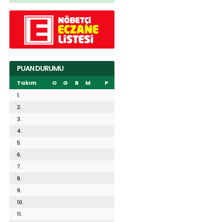
PUAN DURUMU
Takım
O
G
B
M
P
1.
2.
3.
4.
5.
6.
7.
8.
9.
10.
11.