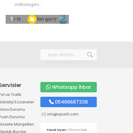
Servisler
Whatsapp İhbar
Yol ve Trafik
05466687338
Nöbetçi Eczaneler
Hava Durumu
info@spor41.com
Puan Durumu
Gazete Manşetleri
Yasal Uyarı:
Sitemizdeki
Günlük Burçlar