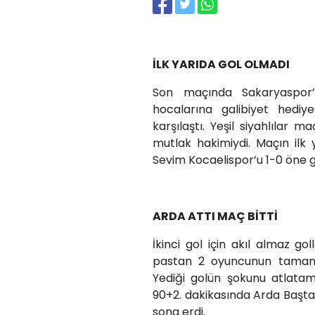
İLK YARIDA GOL OLMADI
Son maçında Sakaryaspor
hocalarına galibiyet hediy
karşılaştı. Yeşil siyahlılar
mutlak hakimiydi. Maçın ilk
Sevim Kocaelispor’u 1-0 öne g
ARDA ATTI MAÇ BİTTİ
İkinci gol için akıl almaz gol
pastan 2 oyuncunun tamaml
Yediği golün şokunu atlata
90+2. dakikasında Arda Başta
sona erdi.