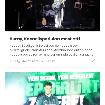
Buray, Kocaelisporluları mest etti
Kocaeli Büyükşehir Belediyesi ile Kocaelispor
birlikteliğinde İzmit Milli İrade Meydanı’nda düzenlenen
Kocaelispor sezon açılış programında sevilen sanatçı
Buray, verdiği konserle meydanı inletti.
07 Ağustos 2026 Cuma
23:42