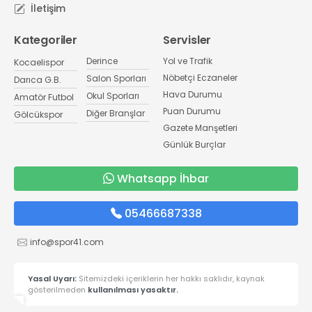
İletişim
Kategoriler
Servisler
Derince
Yol ve Trafik
Kocaelispor
Nöbetçi Eczaneler
Salon Sporları
Darıca G.B.
Hava Durumu
Okul Sporları
Amatör Futbol
Puan Durumu
Diğer Branşlar
Gölcükspor
Gazete Manşetleri
Günlük Burçlar
Whatsapp İhbar
05466687338
info@spor41.com
Yasal Uyarı:
Sitemizdeki içeriklerin her hakkı saklıdır, kaynak
gösterilmeden
kullanılması yasaktır.