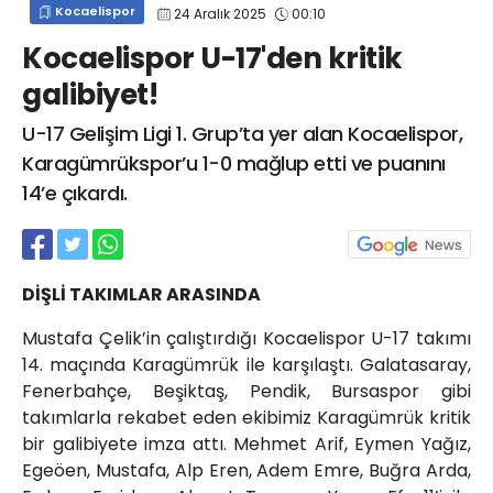
Kocaelispor
24 Aralık 2025
00:10
info@spor41.com
Kocaelispor U-17'den kritik
galibiyet!
U-17 Gelişim Ligi 1. Grup’ta yer alan Kocaelispor,
Karagümrükspor’u 1-0 mağlup etti ve puanını
14’e çıkardı.
DİŞLİ TAKIMLAR ARASINDA
Mustafa Çelik’in çalıştırdığı Kocaelispor U-17 takımı
14. maçında Karagümrük ile karşılaştı. Galatasaray,
Fenerbahçe, Beşiktaş, Pendik, Bursaspor gibi
takımlarla rekabet eden ekibimiz Karagümrük kritik
bir galibiyete imza attı. Mehmet Arif, Eymen Yağız,
Egeöen, Mustafa, Alp Eren, Adem Emre, Buğra Arda,