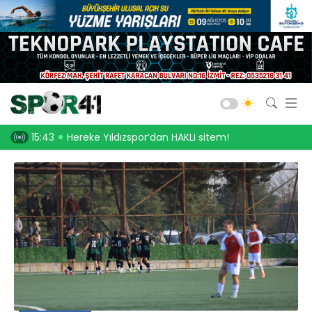
Kocaelispor
Amatör Futbol
Gölcük
dan HAKLI sitem!
15:31
An itibari ile Kocaelispor’da gördüğüm tablo
14:16
Bld. Derince
Darıca GB.
Salon Sporları
Okul Sporları
Web TV
Galeri
Yazarlar