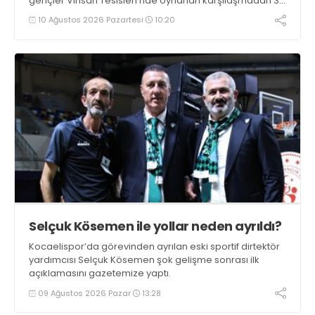
gençler Vinsan Tesisleri’nde oynanan karşılaşmadan 3-
2 galip ayrıldı.
10 Ağustos 2026 Pazartesi
10:20
Selçuk Kösemen ile yollar neden ayrıldı?
Kocaelispor’da görevinden ayrılan eski sportif dirtektör
yardımcısı Selçuk Kösemen şok gelişme sonrası ilk
açıklamasını gazetemize yaptı.
09 Ağustos 2026 Pazar
13:28