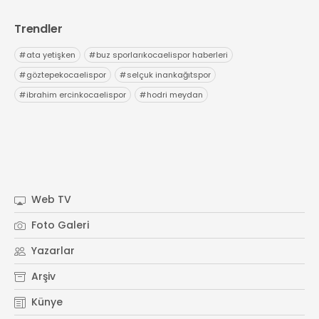
Trendler
#
ata yetişken
#
buz sporlarıkocaelispor haberleri
#
göztepekocaelispor
#
selçuk inankağıtspor
#
ibrahim ercinkocaelispor
#
hodri meydan
Web TV
Foto Galeri
Yazarlar
Arşiv
Künye