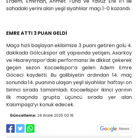
Erdem, Emirhan, Ahmet Tuna ve Yavuz Efe 11’i ile
sahadaki yerini alan yeşil siyahlılar maçı 1-0 kazandı.
EMRE ATTI 3 PUAN GELDİ
Maça hızlı başlayan ekibimize 3 puanı getiren golü 4.
dakikada Gölcükspor alt yapısında yetişen, Asarköy
ve Hisareynspor’daki performansı ile dikkat çekerek
geçen sezon Kocaelispor’a gelen Adem Emre
Göceci kaydetti. Bu galibiyetin ardından 14. maç
sonunda 14. puanına ulaşan yeşil siyahlılar haftayı on
birinci sırada tamamladı. Kocaelispor ikinci yarının
ilk maçında grupta üçüncü sırada yer alan
Kasımpaşa’yı konuk edecek.
Güncelleme:
24 Aralık 2025 00:16