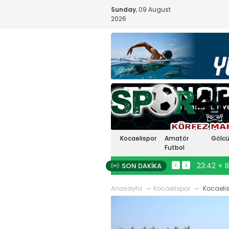
Sunday
, 09 August
2026
Kocaelispor
Amatör
Gölcü
Futbol
ka karıştı!
23:48
Buray artık Kocaelisporlu!
23:42
Bu
SON DAKIKA
#
Selçuk İnan
#
Kocaelispor
#
mert cengiz
<
>
#
spor41
#
lispor haberleriRıza Kayaalp
kocaelispormert cengiz
#
atilla türker
ıçiçekskriniar
#
Seçuk İnan
#
futbolun arka bahçesi
#
spor41
#
Anasayfa
Kocaelispor
Kocaelis
lispor
#
FenerbahçeSergen
kafala
#
karacabey yiğit canguruengin
#
Enes Çinemre
#
Beşiktaş
koyun
#
belediye derincesporspor41
#
Topraktepecengizhan şimşek
erdem övüç
#
kocaelispor
#
beykan
ark güreşlerimert cengiz
#
şimşek
#
kafalaspor41
#
erdem övüç