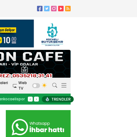
Kocaelispor
Amatör Futbol
Gölcük
Bld. Derince
Darıca GB.
aleri
Web
TV
Salon Sporları
um
23:10
Emir Ortakaya: Tekrar ait olduğum yerdeyim
22:50
Recep Durul: Avrupa hedefini 
TRENDLER
#
Kocaelispor
#
mert cengiz
#
spor41
#
#
ata yetişken
<
>
Okul Sporları
iRıza Kayaalp
kocaelispormert cengiz
#
atilla türker
haberle
#
Seçuk İnan
#
futbolun arka bahçesi
#
spor41
#
#
selçu
rbahçeSergen
kafala
#
karacabey yiğit canguruengin
ercinkocaelis
#
Beşiktaş
koyun
#
belediye derincesporspor41
#
Akar
izhan şimşek
erdem övüç
#
kocaelispor
#
beykan
#
Smolci
Web TV
Galeri
Yazarlar
rt cengiz
#
şimşek
#
kafalaspor41
#
erdem övüç