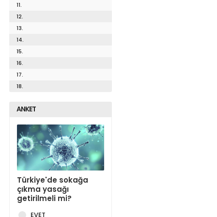
11.
12.
13.
14.
15.
16.
17.
18.
ANKET
Türkiye'de sokağa
çıkma yasağı
getirilmeli mi?
EVET