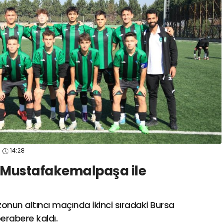
spor41
#
kocaelisporme
spor41
#
kocaelispo
14:28
, Mustafakemalpaşa ile
onun altıncı maçında ikinci sıradaki Bursa
erabere kaldı.