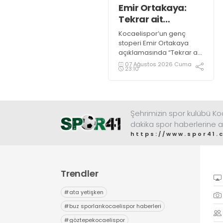
Emir Ortakaya:
Tekrar ait
olduğum
Kocaelispor’un genç
yerdeyim
stoperi Emir Ortakaya
açıklamasında “Tekrar ait
olduğum yerdeyim” diye
07 Ağustos 2026 Cuma
23:10
konuştu.
Şehrimizin spor kulübü K
dakika spor haberlerine a
https://www.spor41.
Trendler
#
ata yetişken
#
buz sporlarıkocaelispor haberleri
#
göztepekocaelispor