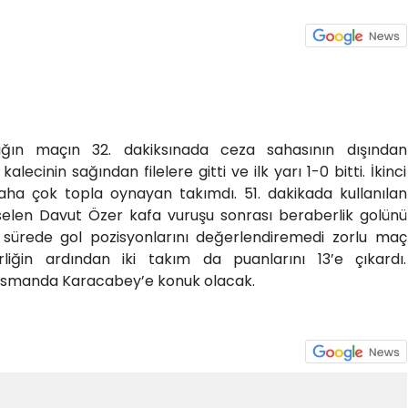
dığın maçın 32. dakiksınada ceza sahasının dışından
lecinin sağından filelere gitti ve ilk yarı 1-0 bitti. İkinci
ha çok topla oynayan takımdı. 51. dakikada kullanılan
selen Davut Özer kafa vuruşu sonrası beraberlik golünü
n sürede gol pozisyonlarını değerlendiremedi zorlu maç
liğin ardından iki takım da puanlarını 13’e çıkardı.
asmanda Karacabey’e konuk olacak.