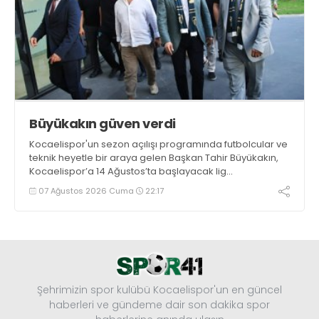
Büyükakın güven verdi
Kocaelispor'un sezon açılışı programında futbolcular ve
teknik heyetle bir araya gelen Başkan Tahir Büyükakın,
Kocaelispor’a 14 Ağustos’ta başlayacak lig
maratonunda başarılar diledi ve “Yanınızdayım” dedi.
07 Ağustos 2026 Cuma
22:17
Şehrimizin spor kulübü Kocaelispor'un en güncel
haberleri ve gündeme dair son dakika spor