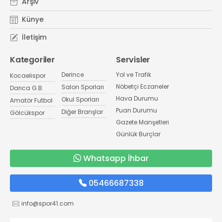
Arşiv
Künye
İletişim
Kategoriler
Servisler
Derince
Yol ve Trafik
Kocaelispor
Nöbetçi Eczaneler
Salon Sporları
Darıca G.B.
Hava Durumu
Okul Sporları
Amatör Futbol
Puan Durumu
Diğer Branşlar
Gölcükspor
Gazete Manşetleri
Günlük Burçlar
Whatsapp İhbar
05466687338
info@spor41.com