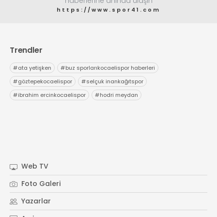
haberlerine anında ulaşın
https://www.spor41.com
Trendler
#
ata yetişken
#
buz sporlarıkocaelispor haberleri
#
göztepekocaelispor
#
selçuk inankağıtspor
#
ibrahim ercinkocaelispor
#
hodri meydan
Web TV
Foto Galeri
Yazarlar