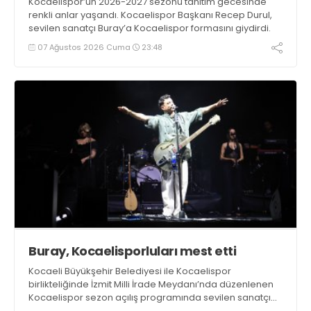
Kocaelispor’un 2026-2027 sezonu tanıtım gecesinde
renkli anlar yaşandı. Kocaelispor Başkanı Recep Durul,
sevilen sanatçı Buray’a Kocaelispor formasını giydirdi.
07 Ağustos 2026 Cuma
23:48
Buray, Kocaelisporluları mest etti
Kocaeli Büyükşehir Belediyesi ile Kocaelispor
birlikteliğinde İzmit Milli İrade Meydanı’nda düzenlenen
Kocaelispor sezon açılış programında sevilen sanatçı
Buray, verdiği konserle meydanı inletti.