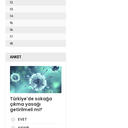
12.
13.
14.
15.
16.
17.
18.
ANKET
Türkiye'de sokağa
çıkma yasağı
getirilmeli mi?
EVET
HAYIR