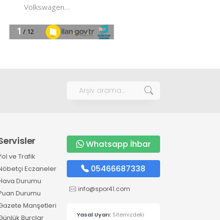
Servisler
Whatsapp İhbar
Yol ve Trafik
05466687338
Nöbetçi Eczaneler
Hava Durumu
info@spor41.com
Puan Durumu
Gazete Manşetleri
Yasal Uyarı:
Sitemizdeki
Günlük Burçlar