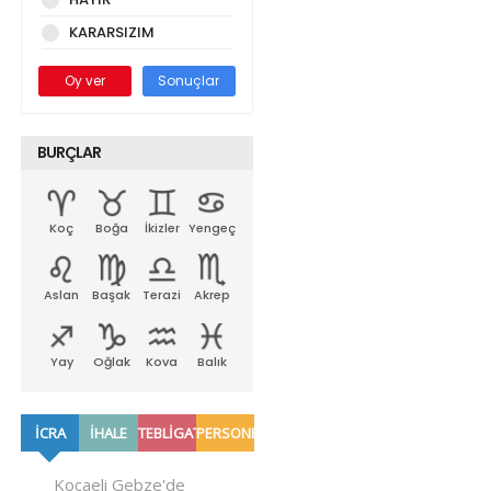
KARARSIZIM
Oy ver
Sonuçlar
BURÇLAR
Koç
Boğa
İkizler
Yengeç
Aslan
Başak
Terazi
Akrep
Yay
Oğlak
Kova
Balık