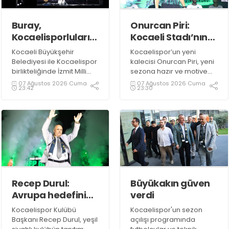
Buray,
Onurcan Piri:
Kocaelisporluları
Kocaeli Stadı’nın
mest etti
atmosferini
Kocaeli Büyükşehir
Kocaelispor’un yeni
biliyorum
Belediyesi ile Kocaelispor
kalecisi Onurcan Piri, yeni
birlikteliğinde İzmit Milli
sezona hazır ve motive
İrade Meydanı’nda
olduklarını ifade etti.
07 Ağustos 2026 Cuma
07 Ağustos 2026 Cuma
23:42
23:30
düzenlenen Kocaelispor
sezon açılış programında
sevilen sanatçı Buray,
verdiği konserle meydanı
inletti.
Recep Durul:
Büyükakın güven
Avrupa hedefini
verdi
sonuna kadar
Kocaelispor Kulübü
Kocaelispor'un sezon
kovalayacağız!
Başkanı Recep Durul, yeşil
açılışı programında