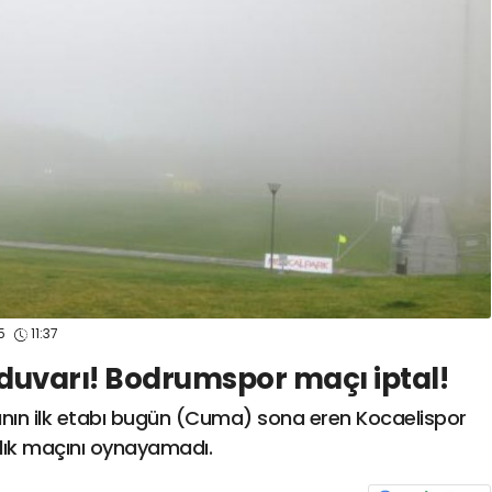
spor41
#
kocaelisporme
spor41
#
kocaelispo
25
11:37
 duvarı! Bodrumspor maçı iptal!
nın ilk etabı bugün (Cuma) sona eren Kocaelispor
ırlık maçını oynayamadı.