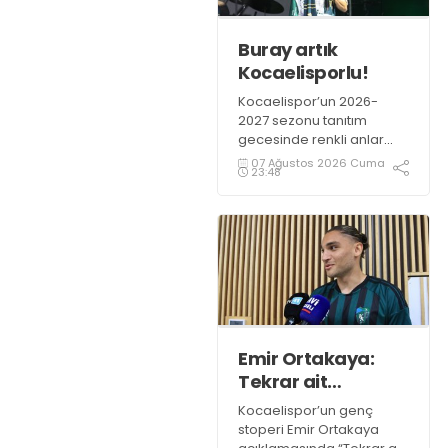
Buray artık
Kocaelisporlu!
Kocaelispor’un 2026-
2027 sezonu tanıtım
gecesinde renkli anlar
yaşandı. Kocaelispor
07 Ağustos 2026 Cuma
23:48
Başkanı Recep Durul,
sevilen sanatçı Buray’a
Kocaelispor formasını
giydirdi.
Emir Ortakaya:
Tekrar ait
olduğum
Kocaelispor’un genç
yerdeyim
stoperi Emir Ortakaya