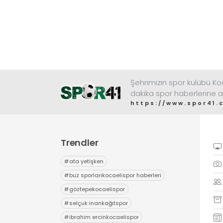
Şehrimizin spor kulübü K
dakika spor haberlerine a
https://www.spor41.
Trendler
#
ata yetişken
#
buz sporlarıkocaelispor haberleri
#
göztepekocaelispor
#
selçuk inankağıtspor
#
ibrahim ercinkocaelispor