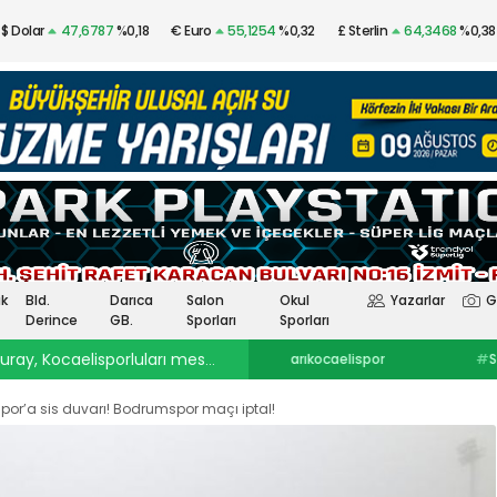
$ Dolar
47,6787
%0,18
€ Euro
55,1254
%0,32
£ Sterlin
64,3468
%0,38
Altın
$4.341,53
%2,40
Gümüş
97,48
%3,57
k
Bld.
Darıca
Salon
Okul
Yazarlar
G
Derince
GB.
Sporları
Sporları
ray, Kocaelisporluları mest etti
23:30
Onurcan Piri: Kocaeli Stadı’nın atmosferini biliyor
#
ata yetişken
#
buz sporlarıkocaelispor
#
Selçuk İnan
haberleri
#
göztepekocaelispor
#
Kocaelispor haberler
#
selçuk inankağıtspor
#
ibrahim
#
Yüksel Sarıçiçekskriniar
por’a sis duvarı! Bodrumspor maçı iptal!
ercinkocaelispor
#
hodri meydanFurkan
#
Kocaelispor
#
Fene
Akar
#
Ata YetişkenKocaelispor
Yalçın
#
Enes Çinemre
#
Smolcic
#
Kocaelispor haberleri
#
Serdar Topraktepeceng
#
seka park güreşlerime