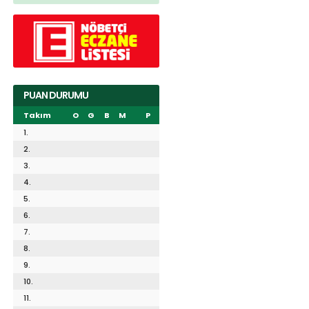
PUAN DURUMU
Takım
O
G
B
M
P
1.
2.
3.
4.
5.
6.
7.
8.
9.
10.
11.