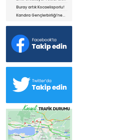
olduğum yerdeyim
Buray artık Kocaelisporlu!
Kandıra Gençlerbirliği’ne
müthiş kanat!