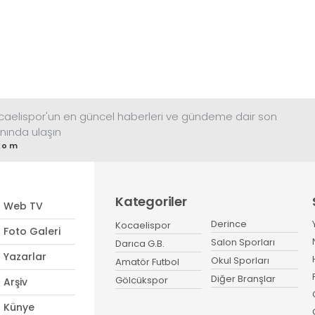
ocaelispor'un en güncel haberleri ve gündeme dair son
nında ulaşın
com
Kategoriler
Web TV
Derince
Kocaelispor
Foto Galeri
Salon Sporları
Darıca G.B.
Yazarlar
Okul Sporları
Amatör Futbol
Diğer Branşlar
Gölcükspor
Arşiv
Künye