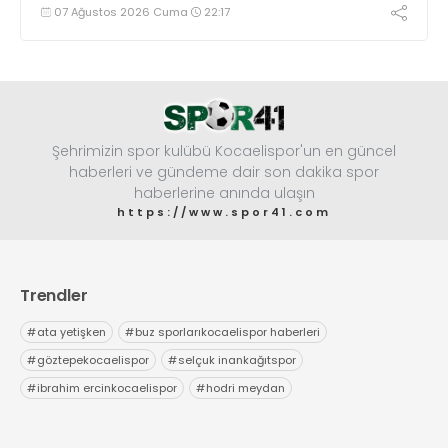
maratonunda başarılar diledi ve “Yanınızdayım” dedi.
07 Ağustos 2026 Cuma
22:17
Şehrimizin spor kulübü Kocaelispor'un en güncel
haberleri ve gündeme dair son dakika spor
haberlerine anında ulaşın
https://www.spor41.com
Trendler
#
ata yetişken
#
buz sporlarıkocaelispor haberleri
#
göztepekocaelispor
#
selçuk inankağıtspor
#
ibrahim ercinkocaelispor
#
hodri meydan