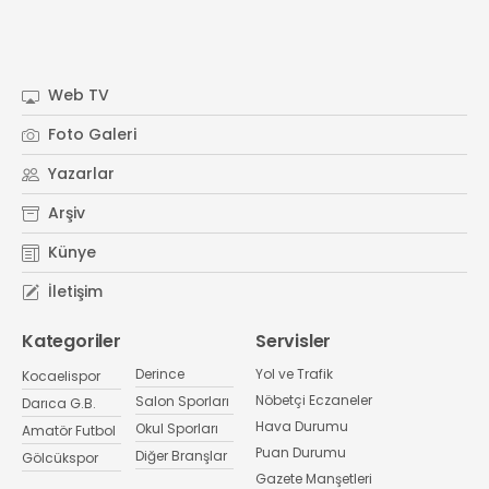
Web TV
Foto Galeri
Yazarlar
Arşiv
Künye
İletişim
Kategoriler
Servisler
Derince
Yol ve Trafik
Kocaelispor
Nöbetçi Eczaneler
Salon Sporları
Darıca G.B.
Hava Durumu
Okul Sporları
Amatör Futbol
Puan Durumu
Diğer Branşlar
Gölcükspor
Gazete Manşetleri