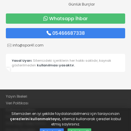
Günlük Burçlar
Whatsapp İhbar
05466687338
info@spor41.com
Yasal Uyarı:
Sitemizdeki içeriklerin her hakkı saklıdır, kaynak
gösterilmeden
kullanılması yasaktır.
Yayın İlkeleri
Veri Politikası
Kullanım Şartları
Sitemizden en iyi şekilde faydalanabilmeniz için tarayıcınızın
KVKK Aydınlatma Metni
çerezlerini kullanmaktayız,
sitemizi kullanarak çerezleri kabul
KVKK Bilgi Talep Formu
etmiş saylırsınız.
Kocaeli Gazetesi