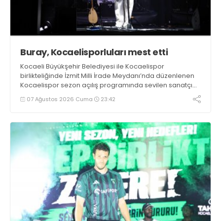
Buray, Kocaelisporluları mest etti
Kocaeli Büyükşehir Belediyesi ile Kocaelispor
birlikteliğinde İzmit Milli İrade Meydanı’nda düzenlenen
Kocaelispor sezon açılış programında sevilen sanatçı
Buray, verdiği konserle meydanı inletti.
07 Ağustos 2026 Cuma
23:42