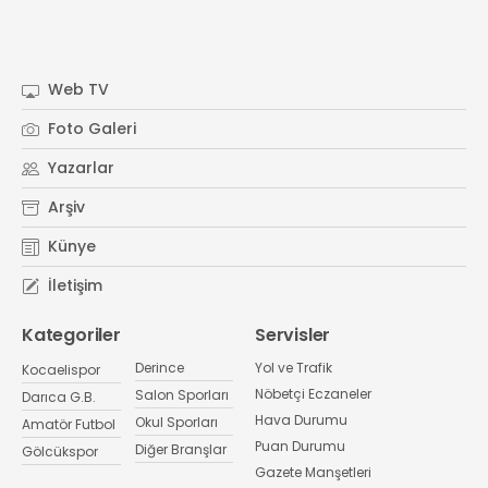
Web TV
Foto Galeri
Yazarlar
Arşiv
Künye
İletişim
Kategoriler
Servisler
Derince
Yol ve Trafik
Kocaelispor
Nöbetçi Eczaneler
Salon Sporları
Darıca G.B.
Hava Durumu
Okul Sporları
Amatör Futbol
Puan Durumu
Diğer Branşlar
Gölcükspor
Gazete Manşetleri