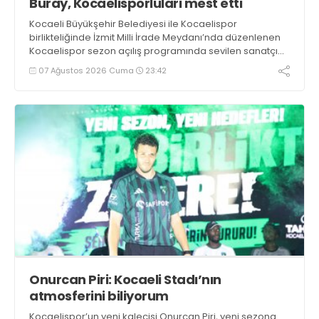
Buray, Kocaelisporluları mest etti
Kocaeli Büyükşehir Belediyesi ile Kocaelispor
birlikteliğinde İzmit Milli İrade Meydanı’nda düzenlenen
Kocaelispor sezon açılış programında sevilen sanatçı
Buray, verdiği konserle meydanı inletti.
07 Ağustos 2026 Cuma
23:42
Onurcan Piri: Kocaeli Stadı’nın
atmosferini biliyorum
Kocaelispor’un yeni kalecisi Onurcan Piri, yeni sezona