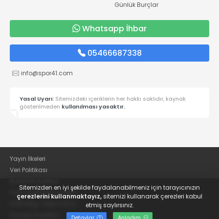
Günlük Burçlar
Whatsapp İhbar
05466687338
info@spor41.com
Yasal Uyarı:
Sitemizdeki içeriklerin her hakkı saklıdır, kaynak
gösterilmeden
kullanılması yasaktır.
Yayın İlkeleri
Veri Politikası
Kullanım Şartları
Sitemizden en iyi şekilde faydalanabilmeniz için tarayıcınızın
KVKK Aydınlatma Metni
çerezlerini kullanmaktayız,
sitemizi kullanarak çerezleri kabul
KVKK Bilgi Talep Formu
etmiş saylırsınız.
Kocaeli Gazetesi
Detaylar
Anladım