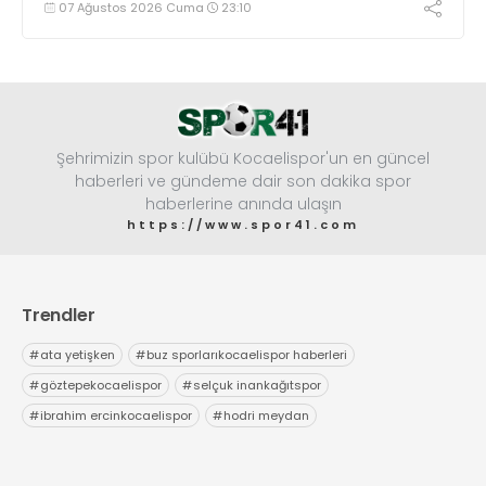
07 Ağustos 2026 Cuma
23:10
Şehrimizin spor kulübü Kocaelispor'un en güncel
haberleri ve gündeme dair son dakika spor
haberlerine anında ulaşın
https://www.spor41.com
Trendler
#
ata yetişken
#
buz sporlarıkocaelispor haberleri
#
göztepekocaelispor
#
selçuk inankağıtspor
#
ibrahim ercinkocaelispor
#
hodri meydan