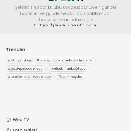
Şehrimizin spor kulübü Kocaelispor'un en güncel
haberleri ve gündeme dair son dakika spor
haberlerine anında ulaşın
https://www.spor41.com
Trendler
#
ata yetişken
#
buz sporlarıkocaelispor haberleri
#
göztepekocaelispor
#
selçuk inankağıtspor
#
ibrahim ercinkocaelispor
#
hodri meydan
Web TV
Foto Galeri