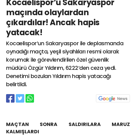
Kocaelispor’u Sakaryaspor
info@spor41.com
maçında olaylardan
çıkardılar! Ancak hapis
yatacak!
Kocaelispor’un Sakaryaspor ile deplasmanda
oynadığı maçta, yeşil siyahlıları resmi olarak
korumak ile görevlendirilen özel güvenlik
müdürü Özgür Yıldırım, 6222’den ceza yedi.
Denetimi bozulan Yıldırım hapis yatacağı
belirtildi.
MAÇTAN SONRA SALDIRILARA MARUZ
KALMIŞLARDI