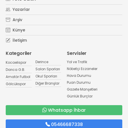
Yazarlar
Arşiv
Künye
İletişim
Kategoriler
Servisler
Derince
Yol ve Trafik
Kocaelispor
Nöbetçi Eczaneler
Salon Sporları
Darıca G.B.
Hava Durumu
Okul Sporları
Amatör Futbol
Puan Durumu
Diğer Branşlar
Gölcükspor
Gazete Manşetleri
Günlük Burçlar
Whatsapp İhbar
05466687338