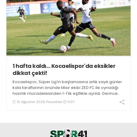
1 hafta kaldı... Kocaelispor'da eksikler
dikkat çekti!
Kocaelispor, Süper Lig’in başlamasına artık sayılı günler
kala taraftarının önünde Mısır ekibi ZED FC ile oynadığı
hazırlık mücadelesinden 1-1'lik eşitlikle ayrıldı. Derince
halkı, yeşil siyahlı takımı en iyi şekilde konuk etti.
10 Ağustos 2026 Pazartesi
11:07