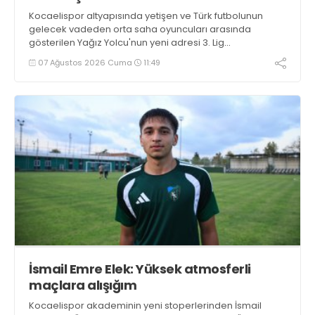
Kocaelispor altyapısında yetişen ve Türk futbolunun
gelecek vadeden orta saha oyuncuları arasında
gösterilen Yağız Yolcu'nun yeni adresi 3. Lig
takımlarından Bigaspor ile 1+1 yıllık anlaşma sağladı.
07 Ağustos 2026 Cuma
11:49
İsmail Emre Elek: Yüksek atmosferli
maçlara alışığım
Kocaelispor akademinin yeni stoperlerinden İsmail