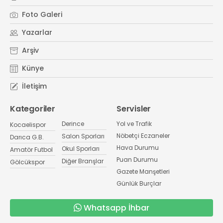
Foto Galeri
Yazarlar
Arşiv
Künye
İletişim
Kategoriler
Servisler
Derince
Yol ve Trafik
Kocaelispor
Nöbetçi Eczaneler
Salon Sporları
Darıca G.B.
Hava Durumu
Okul Sporları
Amatör Futbol
Puan Durumu
Diğer Branşlar
Gölcükspor
Gazete Manşetleri
Günlük Burçlar
Whatsapp İhbar