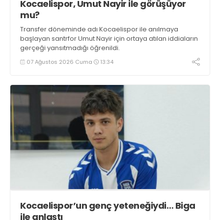
Kocaelispor, Umut Nayir ile görüşüyor
mu?
Transfer döneminde adı Kocaelispor ile anılmaya
başlayan santrfor Umut Nayir için ortaya atılan iddiaların
gerçeği yansıtmadığı öğrenildi.
07 Ağustos 2026 Cuma
13:34
Kocaelispor’un genç yeteneğiydi… Biga
ile anlaştı