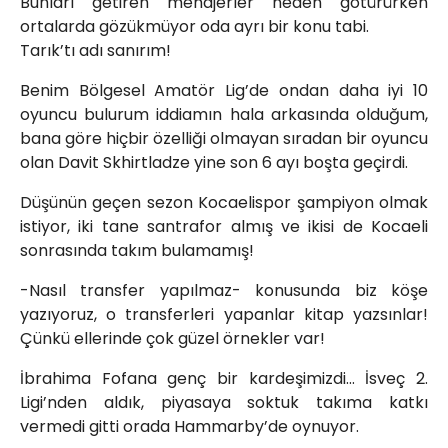
Bunları getiren menajerler neden götürürken
ortalarda gözükmüyor oda ayrı bir konu tabi.
Tarık’tı adı sanırım!
Benim Bölgesel Amatör Lig’de ondan daha iyi 10
oyuncu bulurum iddiamın hala arkasında olduğum,
bana göre hiçbir özelliği olmayan sıradan bir oyuncu
olan Davit Skhirtladze yine son 6 ayı boşta geçirdi.
Düşünün geçen sezon Kocaelispor şampiyon olmak
istiyor, iki tane santrafor almış ve ikisi de Kocaeli
sonrasında takım bulamamış!
-Nasıl transfer yapılmaz- konusunda biz köşe
yazıyoruz, o transferleri yapanlar kitap yazsınlar!
Çünkü ellerinde çok güzel örnekler var!
İbrahima Fofana genç bir kardeşimizdi… İsveç 2.
Ligi’nden aldık, piyasaya soktuk takıma katkı
vermedi gitti orada Hammarby’de oynuyor.