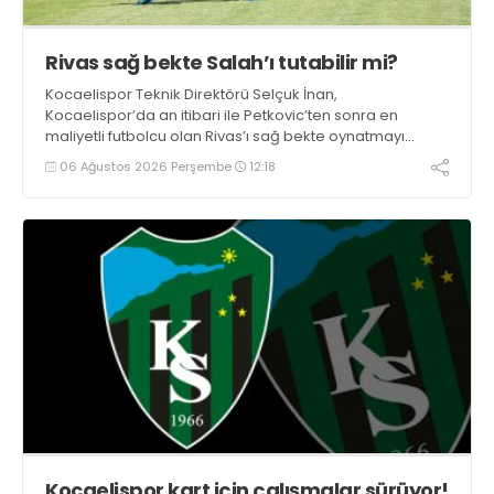
Rivas sağ bekte Salah’ı tutabilir mi?
Kocaelispor Teknik Direktörü Selçuk İnan,
Kocaelispor’da an itibari ile Petkovic’ten sonra en
maliyetli futbolcu olan Rivas’ı sağ bekte oynatmayı
düşünüyor.
06 Ağustos 2026 Perşembe
12:18
Kocaelispor kart için çalışmalar sürüyor!