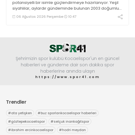
potansiyelli bir isimle güçlendirmeye hazırlanıyor. Yeşil
siyahlılar, aylardır gündeminde bulunan 2003 doğumlu
santrfor Metehan Altunbaş transferinde sona hayli
06 Ağustos 2026 Perşembe
10:47
yaklaştı.
Şehrimizin spor kulübü Kocaelispor'un en güncel
haberleri ve gündeme dair son dakika spor
haberlerine anında ulaşın
https://www.spor41.com
Trendler
#
ata yetişken
#
buz sporlarıkocaelispor haberleri
#
göztepekocaelispor
#
selçuk inankağıtspor
#
ibrahim ercinkocaelispor
#
hodri meydan