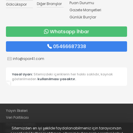
Puan Durumu
Diğer Branşlar
Gölcükspor
Gazete Manşetleri
Günlük Burçlar
Whatsapp İhbar
05466687338
info@spor41.com
Yasal Uyarı:
Sitemizdeki içeriklerin her hakkı saklıdır, kaynak
gösterilmeden
kullanılması yasaktır.
Yayın İlkeleri
Veri Politikası
Kullanım Şartları
Sitemizden en iyi şekilde faydalanabilmeniz için tarayıcınızın
KVKK Aydınlatma Metni