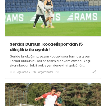
Serdar Dursun, Kocaelispor’dan 15
dikişlik iz ile ayrıldı!
Geride bıraktığımız sezon Kocaelispor forması giyen
Serdar Dursun bu sezon takımla devam etmedi. Yeşil
siyahlılardan teklif bekleyen deneyimli golcünün
Gaziantep FK ile söz kesecek.
06 Ağustos 2026 Perşembe
16:05