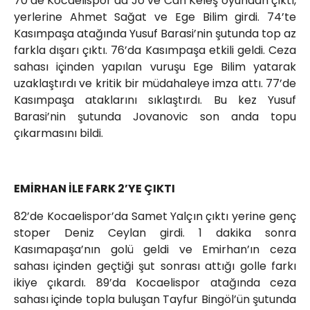
70’de Kocaelispor’da Jo ve Can Keleş oyundan çıktı,
yerlerine Ahmet Sağat ve Ege Bilim girdi. 74’te
Kasımpaşa atağında Yusuf Barasi’nin şutunda top az
farkla dışarı çıktı. 76’da Kasımpaşa etkili geldi. Ceza
sahası içinden yapılan vuruşu Ege Bilim yatarak
uzaklaştırdı ve kritik bir müdahaleye imza attı. 77’de
Kasımpaşa ataklarını sıklaştırdı. Bu kez Yusuf
Barasi’nin şutunda Jovanovic son anda topu
çıkarmasını bildi.
EMİRHAN İLE FARK 2’YE ÇIKTI
82’de Kocaelispor’da Samet Yalçın çıktı yerine genç
stoper Deniz Ceylan girdi. 1 dakika sonra
Kasımapaşa’nın golü geldi ve Emirhan’ın ceza
sahası içinden geçtiği şut sonrası attığı golle farkı
ikiye çıkardı. 89’da Kocaelispor atağında ceza
sahası içinde topla buluşan Tayfur Bingöl’ün şutunda