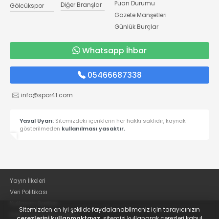
Puan Durumu
Diğer Branşlar
Gölcükspor
Gazete Manşetleri
Günlük Burçlar
Whatsapp İhbar
05466687338
info@spor41.com
Yasal Uyarı:
Sitemizdeki içeriklerin her hakkı saklıdır, kaynak
gösterilmeden
kullanılması yasaktır.
Yayın İlkeleri
Veri Politikası
Kullanım Şartları
Sitemizden en iyi şekilde faydalanabilmeniz için tarayıcınızın
KVKK Aydınlatma Metni
çerezlerini kullanmaktayız,
sitemizi kullanarak çerezleri kabul