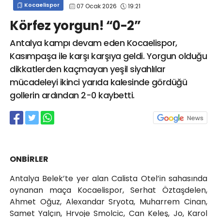
Kocaelispor
07 Ocak 2026
19:21
info@spor41.com
Körfez yorgun! “0-2”
Antalya kampı devam eden Kocaelispor,
Kasımpaşa ile karşı karşıya geldi. Yorgun olduğu
dikkatlerden kaçmayan yeşil siyahlılar
mücadeleyi ikinci yarıda kalesinde gördüğü
gollerin ardından 2-0 kaybetti.
ONBİRLER
Antalya Belek’te yer alan Calista Otel’in sahasında
oynanan maça Kocaelispor, Serhat Öztaşdelen,
Ahmet Oğuz, Alexandar Sryota, Muharrem Cinan,
Samet Yalçın, Hrvoje Smolcic, Can Keleş, Jo, Karol