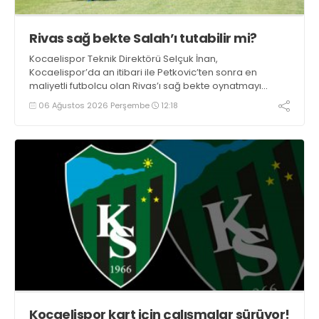
Rivas sağ bekte Salah’ı tutabilir mi?
Kocaelispor Teknik Direktörü Selçuk İnan,
Kocaelispor’da an itibari ile Petkovic’ten sonra en
maliyetli futbolcu olan Rivas’ı sağ bekte oynatmayı
düşünüyor.
06 Ağustos 2026 Perşembe
12:18
Kocaelispor kart için çalışmalar sürüyor!