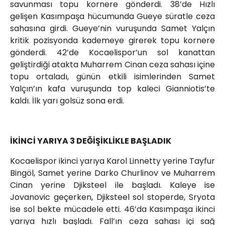
savunması topu kornere gönderdi. 38’de Hızlı
gelişen Kasımpaşa hücumunda Gueye süratle ceza
sahasına girdi. Gueye’nin vuruşunda Samet Yalçın
kritik pozisyonda kademeye girerek topu kornere
gönderdi. 42’de Kocaelispor’un sol kanattan
geliştirdiği atakta Muharrem Cinan ceza sahası içine
topu ortaladı, günün etkili isimlerinden Samet
Yalçın’ın kafa vuruşunda top kaleci Gianniotis’te
kaldı. İlk yarı golsüz sona erdi.
İKİNCİ YARIYA 3 DEĞİŞİKLİKLE BAŞLADIK
Kocaelispor ikinci yarıya Karol Linnetty yerine Tayfur
Bingöl, Samet yerine Darko Churlinov ve Muharrem
Cinan yerine Djiksteel ile başladı. Kaleye ise
Jovanovic geçerken, Djiksteel sol stoperde, Sryota
ise sol bekte mücadele etti. 46’da Kasımpaşa ikinci
yarıya hızlı başladı. Fall’ın ceza sahası içi sağ