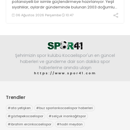
potansiyelli bir isimle güçlendirmeye hazırlanıyor. Yeşil
siyahlılar, aylardır gündeminde bulunan 2003 doğumlu
santrfor Metehan Altunbaş transferinde sona hayli
06 Ağustos 2026 Perşembe
10:47
yaklaştı.
Şehrimizin spor kulübü Kocaelispor'un en güncel
haberleri ve gündeme dair son dakika spor
haberlerine anında ulaşın
https://www.spor41.com
Trendler
#
ata yetişken
#
buz sporlarıkocaelispor haberleri
#
göztepekocaelispor
#
selçuk inankağıtspor
#
ibrahim ercinkocaelispor
#
hodri meydan