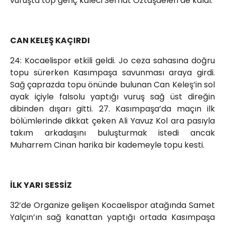
vuruşta top genç kaleci Serhat Öztaşdelen’de kaldı.
CAN KELEŞ KAÇIRDI
24: Kocaelispor etkili geldi. Jo ceza sahasına doğru
topu sürerken Kasımpaşa savunması araya girdi.
Sağ çaprazda topu önünde bulunan Can Keleş’in sol
ayak içiyle falsolu yaptığı vuruş sağ üst direğin
dibinden dışarı gitti. 27. Kasımpaşa’da maçın ilk
bölümlerinde dikkat çeken Ali Yavuz Kol ara pasıyla
takım arkadaşını buluşturmak istedi ancak
Muharrem Cinan harika bir kademeyle topu kesti.
İLK YARI SESSİZ
32’de Organize gelişen Kocaelispor atağında Samet
Yalçın’ın sağ kanattan yaptığı ortada Kasımpaşa