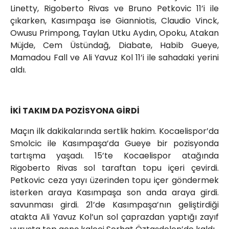
Linetty, Rigoberto Rivas ve Bruno Petkovic 11’i ile
çıkarken, Kasımpaşa ise Gianniotis, Claudio Vinck,
Owusu Primpong, Taylan Utku Aydın, Opoku, Atakan
Müjde, Cem Üstündağ, Diabate, Habib Gueye,
Mamadou Fall ve Ali Yavuz Kol 11’i ile sahadaki yerini
aldı.
İKİ TAKIM DA POZİSYONA GİRDİ
Maçın ilk dakikalarında sertlik hakim. Kocaelispor’da
Smolcic ile Kasımpaşa’da Gueye bir pozisyonda
tartışma yaşadı. 15’te Kocaelispor atağında
Rigoberto Rivas sol taraftan topu içeri çevirdi.
Petkovic ceza yayı üzerinden topu içer göndermek
isterken araya Kasımpaşa son anda araya girdi.
savunması girdi. 21’de Kasımpaşa’nın geliştirdiği
atakta Ali Yavuz Kol’un sol çaprazdan yaptığı zayıf