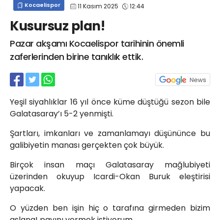
Kocaelispor
11 Kasım 2025
12:44
info@spor41.com
Kusursuz plan!
Pazar akşamı Kocaelispor tarihinin önemli
zaferlerinden birine tanıklık ettik.
Yeşil siyahlıklar 16 yıl önce küme düştüğü sezon bile
Galatasaray’ı 5-2 yenmişti.
Şartları, imkanları ve zamanlamayı düşününce bu
galibiyetin manası gerçekten çok büyük.
Birçok insan maçı Galatasaray mağlubiyeti
üzerinden okuyup Icardi-Okan Buruk eleştirisi
yapacak.
O yüzden ben işin hiç o tarafına girmeden bizim
aslana! payını vermek istiyorum.