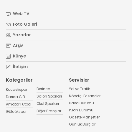
Web TV
Foto Galeri
Yazarlar
Arşiv
Künye
İletişim
Kategoriler
Servisler
Derince
Yol ve Trafik
Kocaelispor
Nöbetçi Eczaneler
Salon Sporları
Darıca G.B.
Hava Durumu
Okul Sporları
Amatör Futbol
Puan Durumu
Diğer Branşlar
Gölcükspor
Gazete Manşetleri
Günlük Burçlar