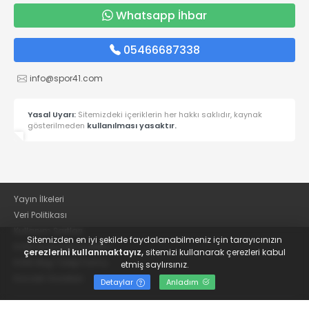
Whatsapp İhbar
05466687338
info@spor41.com
Yasal Uyarı:
Sitemizdeki içeriklerin her hakkı saklıdır, kaynak
gösterilmeden
kullanılması yasaktır.
Yayın İlkeleri
Veri Politikası
Kullanım Şartları
Sitemizden en iyi şekilde faydalanabilmeniz için tarayıcınızın
KVKK Aydınlatma Metni
çerezlerini kullanmaktayız,
sitemizi kullanarak çerezleri kabul
KVKK Bilgi Talep Formu
etmiş saylırsınız.
Kocaeli Gazetesi
Detaylar
Anladım