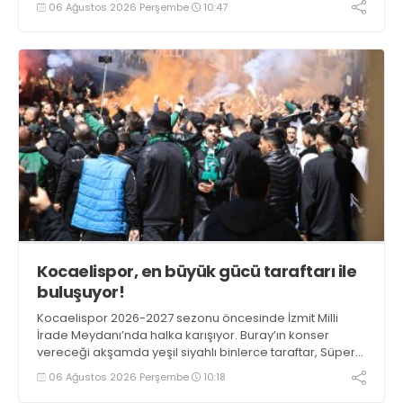
06 Ağustos 2026 Perşembe
10:47
yaklaştı.
Kocaelispor, en büyük gücü taraftarı ile
buluşuyor!
Kocaelispor 2026-2027 sezonu öncesinde İzmit Milli
İrade Meydanı’nda halka karışıyor. Buray’ın konser
vereceği akşamda yeşil siyahlı binlerce taraftar, Süper
Lig’deki temsilcimiz buluşuyor.
06 Ağustos 2026 Perşembe
10:18