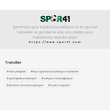
Şehrimizin spor kulübü Kocaelispor'un en güncel
haberleri ve gündeme dair son dakika spor
haberlerine anında ulaşın
https://www.spor41.com
Trendler
#
ata yetişken
#
buz sporlarıkocaelispor haberleri
#
göztepekocaelispor
#
selçuk inankağıtspor
#
ibrahim ercinkocaelispor
#
hodri meydan