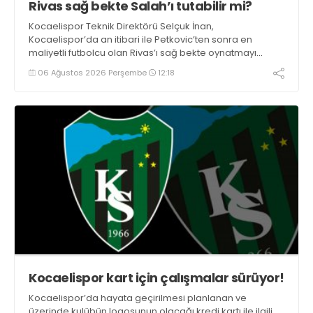
Rivas sağ bekte Salah’ı tutabilir mi?
Kocaelispor Teknik Direktörü Selçuk İnan,
Kocaelispor’da an itibari ile Petkovic’ten sonra en
maliyetli futbolcu olan Rivas’ı sağ bekte oynatmayı
düşünüyor.
06 Ağustos 2026 Perşembe
12:18
Kocaelispor kart için çalışmalar sürüyor!
Kocaelispor’da hayata geçirilmesi planlanan ve
üzerinde kulübün logosunun olacağı kredi kartı ile ilgili