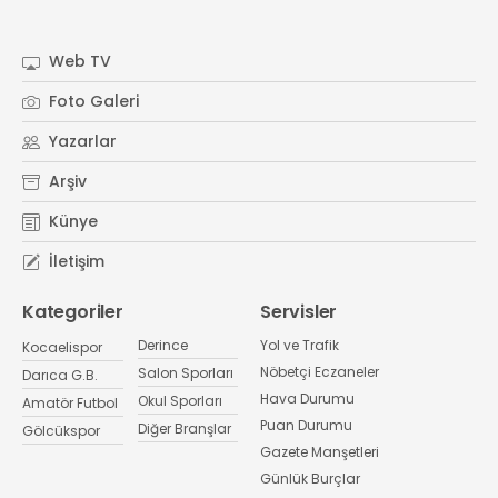
Web TV
Foto Galeri
Yazarlar
Arşiv
Künye
İletişim
Kategoriler
Servisler
Derince
Yol ve Trafik
Kocaelispor
Nöbetçi Eczaneler
Salon Sporları
Darıca G.B.
Hava Durumu
Okul Sporları
Amatör Futbol
Puan Durumu
Diğer Branşlar
Gölcükspor
Gazete Manşetleri
Günlük Burçlar