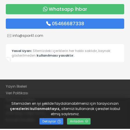
Whatsapp İhbar
05466687338
info@spor41.com
Yasal Uyarı:
Sitemizdeki içeriklerin her hakkı saklıdır, kaynak
gösterilmeden
kullanılması yasaktır.
Yayın İlkeleri
Veri Politikası
Kullanım Şartları
Sitemizden en iyi şekilde faydalanabilmeniz için tarayıcınızın
KVKK Aydınlatma Metni
çerezlerini kullanmaktayız,
sitemizi kullanarak çerezleri kabul
KVKK Bilgi Talep Formu
etmiş saylırsınız.
Kocaeli Gazetesi
Detaylar
Anladım