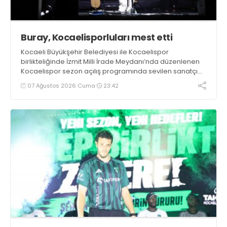
Buray, Kocaelisporluları mest etti
Kocaeli Büyükşehir Belediyesi ile Kocaelispor
birlikteliğinde İzmit Milli İrade Meydanı’nda düzenlenen
Kocaelispor sezon açılış programında sevilen sanatçı
Buray, verdiği konserle meydanı inletti.
07 Ağustos 2026 Cuma
23:42