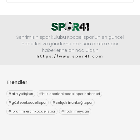
Şehrimizin spor kulübü Kocaelispor'un en güncel
haberleri ve gündeme dair son dakika spor
haberlerine anında ulaşın
https://www.spor41.com
Trendler
#
ata yetişken
#
buz sporlarıkocaelispor haberleri
#
göztepekocaelispor
#
selçuk inankağıtspor
#
ibrahim ercinkocaelispor
#
hodri meydan