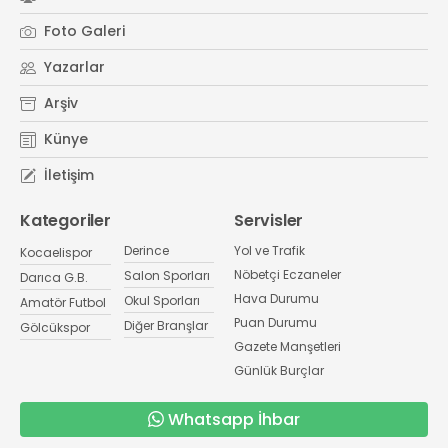
Foto Galeri
Yazarlar
Arşiv
Künye
İletişim
Kategoriler
Servisler
Derince
Yol ve Trafik
Kocaelispor
Nöbetçi Eczaneler
Salon Sporları
Darıca G.B.
Hava Durumu
Okul Sporları
Amatör Futbol
Puan Durumu
Diğer Branşlar
Gölcükspor
Gazete Manşetleri
Günlük Burçlar
Whatsapp İhbar