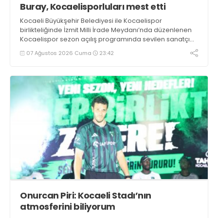
Buray, Kocaelisporluları mest etti
Kocaeli Büyükşehir Belediyesi ile Kocaelispor
birlikteliğinde İzmit Milli İrade Meydanı’nda düzenlenen
Kocaelispor sezon açılış programında sevilen sanatçı
Buray, verdiği konserle meydanı inletti.
07 Ağustos 2026 Cuma
23:42
Onurcan Piri: Kocaeli Stadı’nın
atmosferini biliyorum