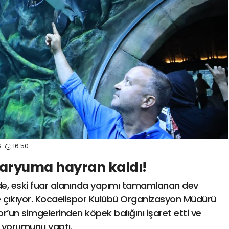
spor41
#
kocaelispo
6
16:50
aryuma hayran kaldı!
inde, eski fuar alanında yapımı tamamlanan dev
 çıkıyor. Kocaelispor Kulübü Organizasyon Müdürü
un simgelerinden köpek balığını işaret etti ve
 yorumunu yaptı.