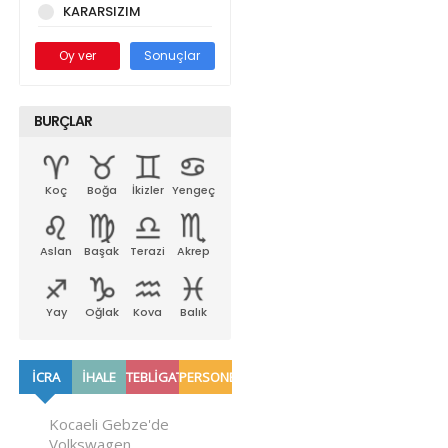
KARARSIZIM
Oy ver
Sonuçlar
BURÇLAR
Koç
Boğa
İkizler
Yengeç
Aslan
Başak
Terazi
Akrep
Yay
Oğlak
Kova
Balık