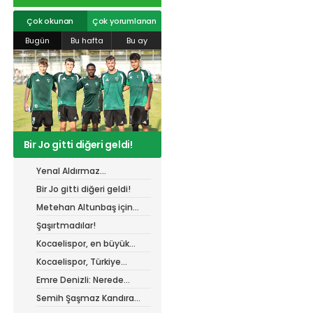
r
#
gökhan
mert cengiz
#
engin koyun
#
fırat
info@spor41.com
değirmenci
gülspor41
#
kocaelispor
#
mert
Çok okunan
Çok yorumlanan
cengiz
#
erdem övüç
#
gençlerbirliği
Bugün
Bu hafta
Bu ay
#
eleke
#
lua lua
#
barış alıcı
#
metin diyadinspor41
#
erdem övüç
#
kocaelispor
#
beykan şimşek
Bir Jo gitti diğeri geldi!
Yenal Aldırmaz
Kocaelispor’da!
Bir Jo gitti diğeri geldi!
Metehan Altunbaş için
resmi açıklama bekleniyor
Şaşırtmadılar!
Kocaelispor, en büyük
gücü taraftarı ile
Kocaelispor, Türkiye
buluşuyor!
Kupası'ndaki ilk maçını
Emre Denizli: Nerede
hangi turda oynayacak?
olduğumuzu gördük
Semih Şaşmaz Kandıra
Gençlerbirliği’nde devam