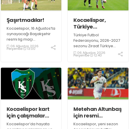
Şaşırtmadılar!
Kocaelispor,
Türkiye
Kocaelispor, 16 Ağustos’ta
Kupası'ndaki ilk
oynayacağı Başakşehir
Türkiye Futbol
maçını hangi
resmi lig maçı
Federasyonu, 2026-2027
öncesindeki son hazırlık
turda oynayacak?
sezonu Ziraat Türkiye
06 Ağustos 2026
Perşembe
13:00
maçında 9 Ağustos Pazar
Kupası maç takvimini
06 Ağustos 2026
Perşembe
12:40
günü Mısır temsilcisi ZED
duyurdu. İlk düdük 15-17
Futbol Kulübü ile
Eylül 2026 tarihleri
karşılaşacak.
arasında oynanacak 1.
Eleme Turu
karşılaşmalarıyla çalacak.
Kocaelispor kart
Metehan Altunbaş
için çalışmalar
için resmi
sürüyor!
açıklama
Kocaelispor’da hayata
Kocaelispor, yeni sezon
bekleniyor