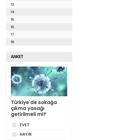
13.
14.
15.
16.
17.
18.
ANKET
Türkiye'de sokağa
çıkma yasağı
getirilmeli mi?
EVET
HAYIR