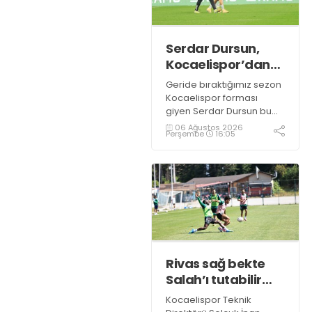
Serdar Dursun,
Kocaelispor’dan
15 dikişlik iz ile
Geride bıraktığımız sezon
ayrıldı!
Kocaelispor forması
giyen Serdar Dursun bu
sezon takımla devam
06 Ağustos 2026
Perşembe
16:05
etmedi. Yeşil siyahlılardan
teklif bekleyen deneyimli
golcünün Gaziantep FK ile
söz kesecek.
Rivas sağ bekte
Salah’ı tutabilir
mi?
Kocaelispor Teknik