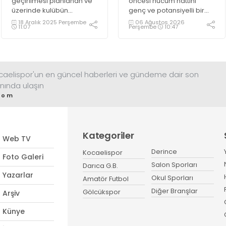
geçirilmesi planlanan ve
öncesi hücum hattını
üzerinde kulübün
genç ve potansiyelli bir
logosunun olacağı kredi
isimle güçlendirmeye
18 Aralık 2025 Perşembe
06 Ağustos 2026
11:07
Perşembe
10:47
kartı ile ilgili çalışmalar
hazırlanıyor. Yeşil
sürüyor.
siyahlılar, aylardır
gündeminde bulunan
2003 doğumlu santrfor
Metehan Altunbaş
ocaelispor'un en güncel haberleri ve gündeme dair son
transferinde sona hayli
nında ulaşın
yaklaştı.
com
Kategoriler
Web TV
Derince
Kocaelispor
Foto Galeri
Salon Sporları
Darıca G.B.
Yazarlar
Okul Sporları
Amatör Futbol
Diğer Branşlar
Gölcükspor
Arşiv
Künye