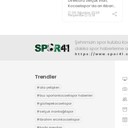
Direktörü Selçuk İnan,
Kocaelispor’da an itibari
ile Petkovic’ten sonra en
06 Ağustos 2026
Perşembe
12:18
maliyetli futbolcu olan
Rivas’ı sağ bekte
oynatmayı düşünüyor.
Şehrimizin spor kulübü K
dakika spor haberlerine a
https://www.spor41.
Trendler
#
ata yetişken
#
buz sporlarıkocaelispor haberleri
#
göztepekocaelispor
#
selçuk inankağıtspor
#
ibrahim ercinkocaelispor
#
hodri meydan