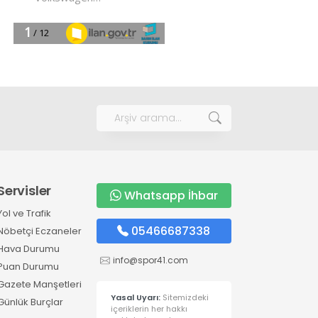
Servisler
Whatsapp İhbar
Yol ve Trafik
05466687338
Nöbetçi Eczaneler
Hava Durumu
info@spor41.com
Puan Durumu
Gazete Manşetleri
Yasal Uyarı:
Sitemizdeki
Günlük Burçlar
içeriklerin her hakkı