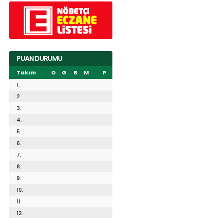
PUAN DURUMU
Takım
O
G
B
M
P
1.
2.
3.
4.
5.
6.
7.
8.
9.
10.
11.
12.