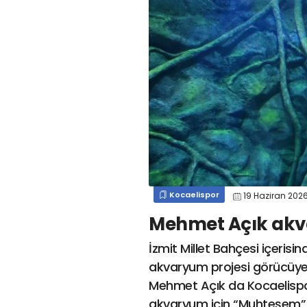
#
kocaelispor
#
gökhan
mert cengiz
#
engin koyun
#
fırat
değirmenci
gülspor41
#
kocaelispor
#
mert
cengiz
#
erdem övüç
#
gençlerbirliği
#
eleke
#
lua lua
#
barış alıcı
#
metin diyadinspor41
#
erdem övüç
#
kocaelispor
#
beykan şimşek
Kocaelispor
19 Haziran 202
Mehmet Açık akv
İzmit Millet Bahçesi içeris
akvaryum projesi görücüye
Mehmet Açık da Kocaelispor’
akvaryum için “Muhteşem”