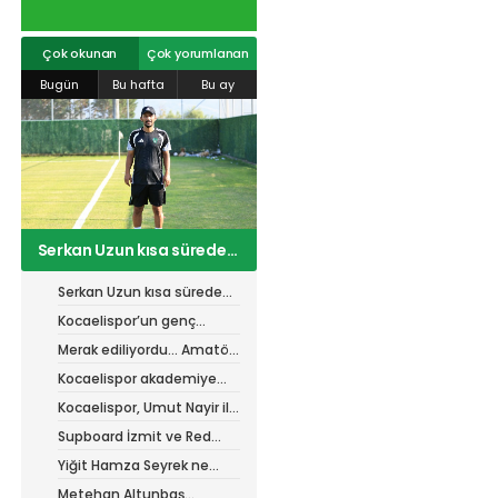
rt cengiz
#
#
kocaelispor
#
beykan şimşek
#
info@spor41.com
r
#
gökhan
mert cengiz
#
engin koyun
#
fırat
değirmenci
gülspor41
#
kocaelispor
#
mert
Çok okunan
Çok yorumlanan
cengiz
#
erdem övüç
#
gençlerbirliği
Bugün
Bu hafta
Bu ay
#
eleke
#
lua lua
#
barış alıcı
#
metin diyadinspor41
#
erdem övüç
#
kocaelispor
#
beykan şimşek
Kocaelispor’un genç
yeteneğiydi… Biga ile
anlaştı
Serkan Uzun kısa sürede
uyum sağladı
Kocaelispor’un genç
yeteneğiydi… Biga ile
Merak ediliyordu... Amatör
anlaştı
Lisans İşlem Bedelleri belli
Kocaelispor akademiye
oldu
yeni fizyoterapist!
Kocaelispor, Umut Nayir ile
görüşüyor mu?
Supboard İzmit ve Red
Bull’dan şahane etkinlik!
Yiğit Hamza Seyrek ne
zaman sahalara dönecek?
Metehan Altunbaş