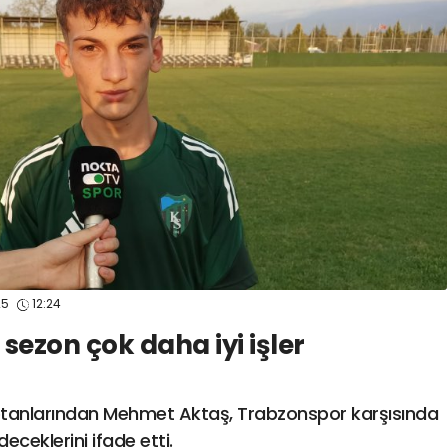
spor41
#
kocaelisporme
spor41
#
kocaelispo
25
12:24
sezon çok daha iyi işler
ptanlarından Mehmet Aktaş, Trabzonspor karşısında
ceklerini ifade etti.