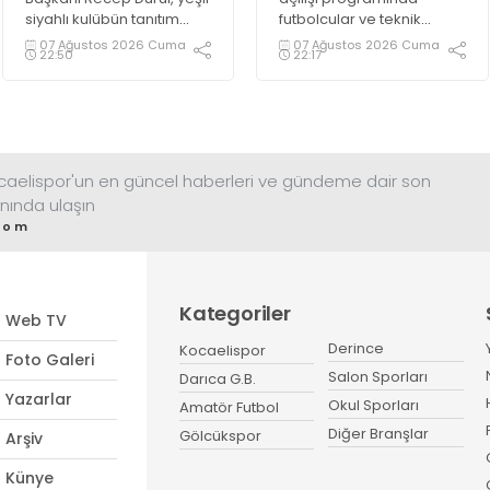
siyahlı kulübün tanıtım
futbolcular ve teknik
gecesinde yeni tarihler
heyetle bir araya gelen
07 Ağustos 2026 Cuma
07 Ağustos 2026 Cuma
22:50
22:17
yazacaklarını ifade etti.
Başkan Tahir Büyükakın,
Kocaelispor’a 14
Ağustos’ta başlayacak lig
maratonunda başarılar
diledi ve “Yanınızdayım”
dedi.
ocaelispor'un en güncel haberleri ve gündeme dair son
nında ulaşın
com
Kategoriler
Web TV
Derince
Kocaelispor
Foto Galeri
Salon Sporları
Darıca G.B.
Yazarlar
Okul Sporları
Amatör Futbol
Diğer Branşlar
Gölcükspor
Arşiv
Künye