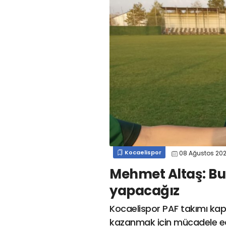
#
kocaelispormert cengiz
#
#
kocaelispor
#
beykan şimşek
#
#
kocaelispor
#
gökhan
mert cengiz
#
engin koyun
#
fırat
değirmenci
gülspor41
#
kocaelispor
#
mert
cengiz
#
erdem övüç
#
gençlerbirliği
#
eleke
#
lua lua
#
barış alıcı
#
metin diyadinspor41
#
erdem övüç
#
kocaelispor
#
beykan şimşek
Kocaelispor
08 Ağustos 20
Mehmet Altaş: Bu 
yapacağız
Kocaelispor PAF takımı ka
kazanmak için mücadele ede