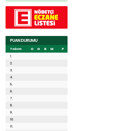
PUAN DURUMU
Takım
O
G
B
M
P
1.
2.
3.
4.
5.
6.
7.
8.
9.
10.
11.