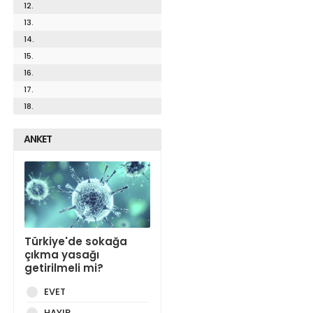
12.
13.
14.
15.
16.
17.
18.
ANKET
Türkiye'de sokağa
çıkma yasağı
getirilmeli mi?
EVET
HAYIR