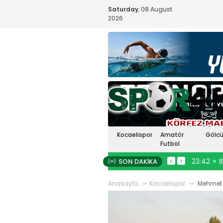
Saturday
, 08 August
2026
Kocaelispor
Amatör
Gölcü
Futbol
ka karıştı!
23:48
Buray artık Kocaelisporlu!
23:42
Bu
SON DAKIKA
#
Selçuk İnan
#
Kocaelispor
#
mert cengiz
<
>
#
spor41
#
lispor haberleriRıza Kayaalp
kocaelispormert cengiz
#
atilla türker
ıçiçekskriniar
#
Seçuk İnan
#
futbolun arka bahçesi
#
spor41
#
Anasayfa
Kocaelispor
Mehmet A
lispor
#
FenerbahçeSergen
kafala
#
karacabey yiğit canguruengin
#
Enes Çinemre
#
Beşiktaş
koyun
#
belediye derincesporspor41
#
Topraktepecengizhan şimşek
erdem övüç
#
kocaelispor
#
beykan
ark güreşlerimert cengiz
#
şimşek
#
kafalaspor41
#
erdem övüç