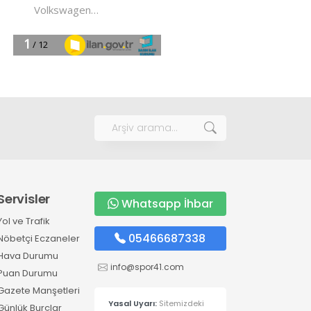
Servisler
Whatsapp İhbar
Yol ve Trafik
05466687338
Nöbetçi Eczaneler
Hava Durumu
info@spor41.com
Puan Durumu
Gazete Manşetleri
Yasal Uyarı:
Sitemizdeki
Günlük Burçlar