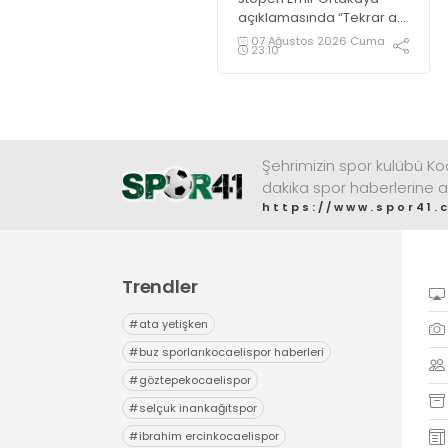
açıklamasında “Tekrar ait
olduğum yerdeyim” diye
07 Ağustos 2026 Cuma
23:10
konuştu.
Şehrimizin spor kulübü K
dakika spor haberlerine a
https://www.spor41.
Trendler
#
ata yetişken
#
buz sporlarıkocaelispor haberleri
#
göztepekocaelispor
#
selçuk inankağıtspor
#
ibrahim ercinkocaelispor