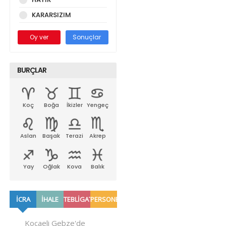
KARARSIZIM
Oy ver
Sonuçlar
BURÇLAR
Koç
Boğa
İkizler
Yengeç
Aslan
Başak
Terazi
Akrep
Yay
Oğlak
Kova
Balık