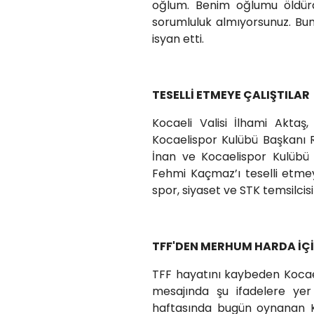
oğlum. Benim oğlumu öldür
sorumluluk almıyorsunuz. Bu
isyan etti.
TESELLİ ETMEYE ÇALIŞTILAR
Kocaeli Valisi İlhami Aktaş
Kocaelispor Kulübü Başkanı 
İnan ve Kocaelispor Kulüb
Fehmi Kaçmaz’ı teselli etmey
spor, siyaset ve STK temsilci
TFF'DEN MERHUM HARDA İÇİ
TFF hayatını kaybeden Kocaelis
mesajında şu ifadelere yer
haftasında bugün oynanan K