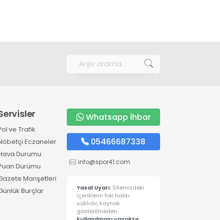
Servisler
Whatsapp İhbar
Yol ve Trafik
05466687338
Nöbetçi Eczaneler
Hava Durumu
info@spor41.com
Puan Durumu
Gazete Manşetleri
Yasal Uyarı:
Sitemizdeki
Günlük Burçlar
içeriklerin her hakkı
saklıdır, kaynak
gösterilmeden
kullanılması yasaktır.