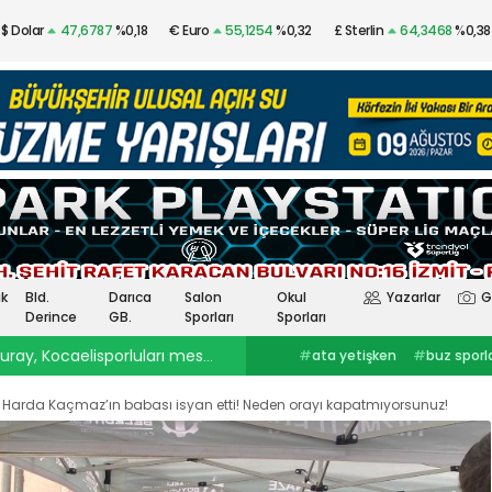
$ Dolar
47,6787
%0,18
€ Euro
55,1254
%0,32
£ Sterlin
64,3468
%0,38
Altın
$4.341,53
%2,40
Gümüş
97,48
%3,57
k
Bld.
Darıca
Salon
Okul
Yazarlar
G
Derince
GB.
Sporları
Sporları
ray, Kocaelisporluları mest etti
23:30
Onurcan Piri: Kocaeli Stadı’nın atmosferini biliyor
#
ata yetişken
#
buz sporlarıkocaelispor
#
Selçuk İnan
haberleri
#
göztepekocaelispor
#
Kocaelispor haberler
#
selçuk inankağıtspor
#
ibrahim
#
Yüksel Sarıçiçekskriniar
arda Kaçmaz’ın babası isyan etti! Neden orayı kapatmıyorsunuz!
ercinkocaelispor
#
hodri meydanFurkan
#
Kocaelispor
#
Fene
Akar
#
Ata YetişkenKocaelispor
Yalçın
#
Enes Çinemre
#
Smolcic
#
Kocaelispor haberleri
#
Serdar Topraktepeceng
#
seka park güreşlerime