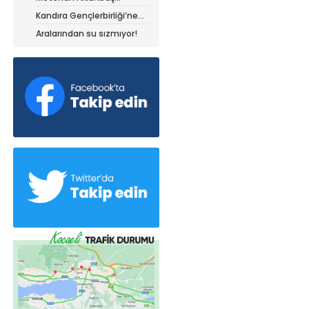
Kocaelispor forması ile
Kandıra Gençlerbirliği’ne
müthiş kanat!
Aralarından su sızmıyor!