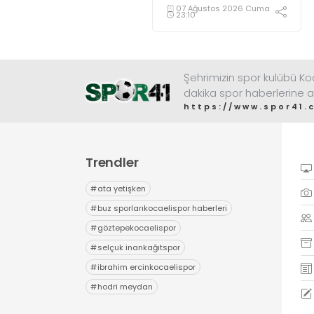
olduğum yerdeyim” diye
07 Ağustos 2026 Cuma
23:10
konuştu.
Şehrimizin spor kulübü K
dakika spor haberlerine a
https://www.spor41.
Trendler
#
ata yetişken
#
buz sporlarıkocaelispor haberleri
#
göztepekocaelispor
#
selçuk inankağıtspor
#
ibrahim ercinkocaelispor
#
hodri meydan