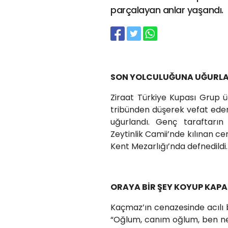
parçalayan anlar yaşandı.
SON YOLCULUĞUNA UĞURLA
Ziraat Türkiye Kupası Grup
tribünden düşerek vefat ed
uğurlandı. Genç taraftar
Zeytinlik Camii’nde kılınan 
Kent Mezarlığı’nda defnedildi.
ORAYA BİR ŞEY KOYUP KA
Kaçmaz’ın cenazesinde acılı
“Oğlum, canım oğlum, ben ne