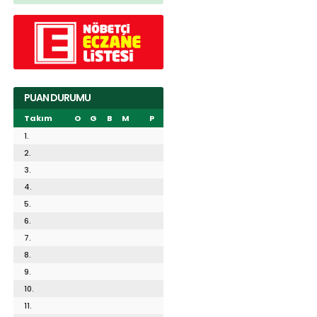
PUAN DURUMU
Takım
O
G
B
M
P
1.
2.
3.
4.
5.
6.
7.
8.
9.
10.
11.