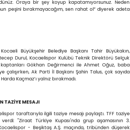
dünüz. Oraya bir şey koyup kapatamıyorsunuz. Neden
nun peşini bırakmayacağım, sen rahat ol” diyerek adeta
, Kocaeli Büyükşehir Belediye Başkanı Tahir Büyükakın,
Recep Durul, Kocaelispor Kulübü Teknik Direktörü Selçuk
ü kaptanları Gökhan Değirmenci ile Ahmet Oğuz, baba
e çalışırken, Ak Parti İl Başkanı Şahin Talus, çok sayıda
si Harda Kaçmaz’ı yalnız bırakmadı.
N TAZİYE MESAJI
por taraftarıyla ilgili taziye mesajı paylaştı. TFF taziye
 verdi: "Ziraat Türkiye Kupası'nda grup aşamasının 3.
ocaelispor - Beşiktaş A.Ş. maçında, tribünden düşerek