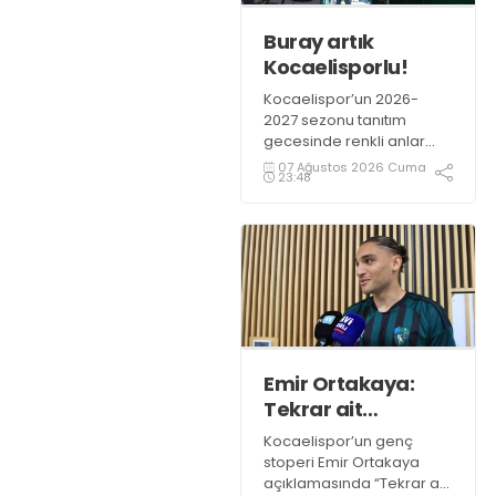
Buray artık
Kocaelisporlu!
Kocaelispor’un 2026-
2027 sezonu tanıtım
gecesinde renkli anlar
yaşandı. Kocaelispor
07 Ağustos 2026 Cuma
23:48
Başkanı Recep Durul,
sevilen sanatçı Buray’a
Kocaelispor formasını
giydirdi.
Emir Ortakaya:
Tekrar ait
olduğum
Kocaelispor’un genç
yerdeyim
stoperi Emir Ortakaya
açıklamasında “Tekrar ait