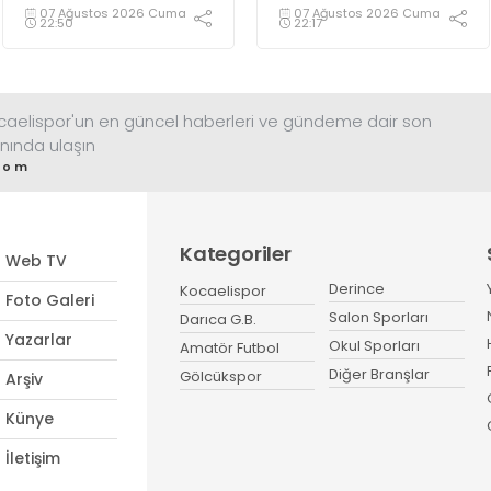
gecesinde yeni tarihler
heyetle bir araya gelen
07 Ağustos 2026 Cuma
07 Ağustos 2026 Cuma
22:50
22:17
yazacaklarını ifade etti.
Başkan Tahir Büyükakın,
Kocaelispor’a 14
Ağustos’ta başlayacak lig
maratonunda başarılar
diledi ve “Yanınızdayım”
ocaelispor'un en güncel haberleri ve gündeme dair son
dedi.
nında ulaşın
com
Kategoriler
Web TV
Derince
Kocaelispor
Foto Galeri
Salon Sporları
Darıca G.B.
Yazarlar
Okul Sporları
Amatör Futbol
Diğer Branşlar
Gölcükspor
Arşiv
Künye
İletişim