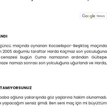
NDI
 üçüncü maçında oynanan Kocaelispor-Beşiktaş maçında
en 2005 doğumlu taraftar Harda Kaçmaz son yolculuğuna
ın cenazesi bugün Cuma namazının ardından Gültepe
cenaze namazı sonrası son yolculuğuna uğurlandı ve Harda,
PATAMIYORSUNUZ
 baba oğluna yakarışında göz yaşlarına hakim olunamadı.
 yapacağım sensiz şimdi. Ben seni maç için mi büyüttüm