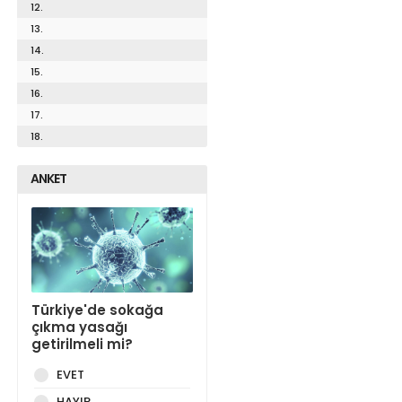
12.
13.
14.
15.
16.
17.
18.
ANKET
Türkiye'de sokağa
çıkma yasağı
getirilmeli mi?
EVET
HAYIR