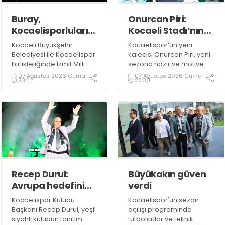
Buray,
Onurcan Piri:
Kocaelisporluları
Kocaeli Stadı’nın
mest etti
atmosferini
Kocaeli Büyükşehir
Kocaelispor’un yeni
biliyorum
Belediyesi ile Kocaelispor
kalecisi Onurcan Piri, yeni
birlikteliğinde İzmit Milli
sezona hazır ve motive
İrade Meydanı’nda
olduklarını ifade etti.
07 Ağustos 2026 Cuma
07 Ağustos 2026 Cuma
23:42
23:30
düzenlenen Kocaelispor
sezon açılış programında
sevilen sanatçı Buray,
verdiği konserle meydanı
inletti.
Recep Durul:
Büyükakın güven
Avrupa hedefini
verdi
sonuna kadar
Kocaelispor Kulübü
Kocaelispor'un sezon
kovalayacağız!
Başkanı Recep Durul, yeşil
açılışı programında
siyahlı kulübün tanıtım
futbolcular ve teknik