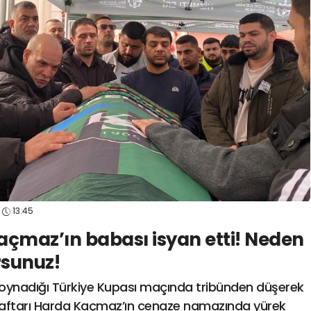
spor41
#
kocaelisporme
spor41
#
kocaelispo
13:45
maz’ın babası isyan etti! Neden
sunuz!
e oynadığı Türkiye Kupası maçında tribünden düşerek
raftarı Harda Kaçmaz’ın cenaze namazında yürek