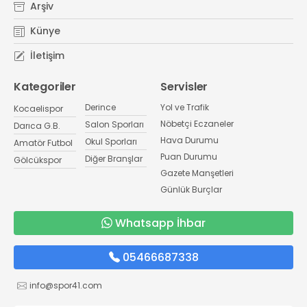
Arşiv
Künye
İletişim
Kategoriler
Servisler
Derince
Yol ve Trafik
Kocaelispor
Nöbetçi Eczaneler
Salon Sporları
Darıca G.B.
Hava Durumu
Okul Sporları
Amatör Futbol
Puan Durumu
Diğer Branşlar
Gölcükspor
Gazete Manşetleri
Günlük Burçlar
Whatsapp İhbar
05466687338
info@spor41.com