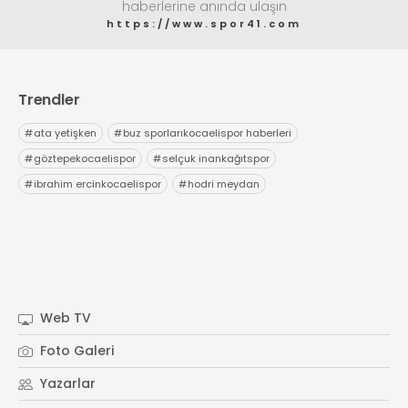
haberlerine anında ulaşın
https://www.spor41.com
Trendler
#
ata yetişken
#
buz sporlarıkocaelispor haberleri
#
göztepekocaelispor
#
selçuk inankağıtspor
#
ibrahim ercinkocaelispor
#
hodri meydan
Web TV
Foto Galeri
Yazarlar