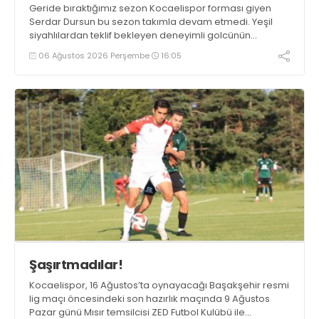
Geride bıraktığımız sezon Kocaelispor forması giyen
Serdar Dursun bu sezon takımla devam etmedi. Yeşil
siyahlılardan teklif bekleyen deneyimli golcünün
Gaziantep FK ile söz kesecek.
06 Ağustos 2026 Perşembe
16:05
Şaşırtmadılar!
Kocaelispor, 16 Ağustos’ta oynayacağı Başakşehir resmi
lig maçı öncesindeki son hazırlık maçında 9 Ağustos
Pazar günü Mısır temsilcisi ZED Futbol Kulübü ile