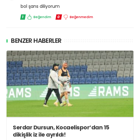
bol şans diliyorum
1
Beğendim
0
Beğenmedim
BENZER HABERLER
Serdar Dursun, Kocaelispor’dan 15
dikişlik iz ile ayrıldı!