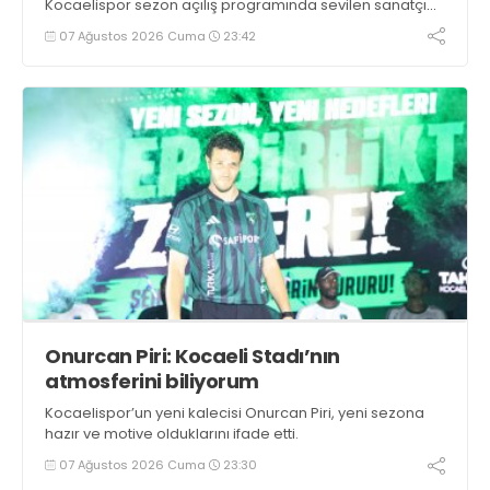
Kocaelispor sezon açılış programında sevilen sanatçı
Buray, verdiği konserle meydanı inletti.
07 Ağustos 2026 Cuma
23:42
Onurcan Piri: Kocaeli Stadı’nın
atmosferini biliyorum
Kocaelispor’un yeni kalecisi Onurcan Piri, yeni sezona
hazır ve motive olduklarını ifade etti.
07 Ağustos 2026 Cuma
23:30