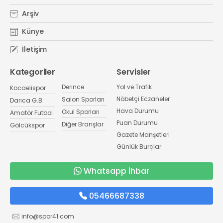
Arşiv
Künye
İletişim
Kategoriler
Servisler
Derince
Yol ve Trafik
Kocaelispor
Nöbetçi Eczaneler
Salon Sporları
Darıca G.B.
Hava Durumu
Okul Sporları
Amatör Futbol
Puan Durumu
Diğer Branşlar
Gölcükspor
Gazete Manşetleri
Günlük Burçlar
Whatsapp İhbar
05466687338
info@spor41.com