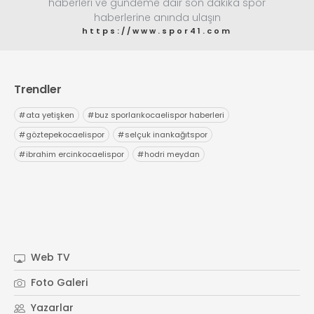
haberleri ve gündeme dair son dakika spor
haberlerine anında ulaşın
https://www.spor41.com
Trendler
#
ata yetişken
#
buz sporlarıkocaelispor haberleri
#
göztepekocaelispor
#
selçuk inankağıtspor
#
ibrahim ercinkocaelispor
#
hodri meydan
Web TV
Foto Galeri
Yazarlar