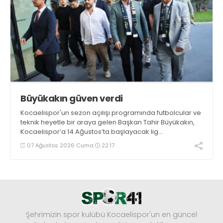
Büyükakın güven verdi
Kocaelispor'un sezon açılışı programında futbolcular ve
teknik heyetle bir araya gelen Başkan Tahir Büyükakın,
Kocaelispor’a 14 Ağustos’ta başlayacak lig
maratonunda başarılar diledi ve “Yanınızdayım” dedi.
07 Ağustos 2026 Cuma
22:17
Şehrimizin spor kulübü Kocaelispor'un en güncel