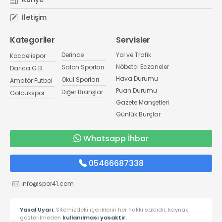
İletişim
Kategoriler
Servisler
Derince
Yol ve Trafik
Kocaelispor
Nöbetçi Eczaneler
Salon Sporları
Darıca G.B.
Hava Durumu
Okul Sporları
Amatör Futbol
Puan Durumu
Diğer Branşlar
Gölcükspor
Gazete Manşetleri
Günlük Burçlar
Whatsapp İhbar
05466687338
info@spor41.com
Yasal Uyarı:
Sitemizdeki içeriklerin her hakkı saklıdır, kaynak
gösterilmeden
kullanılması yasaktır.