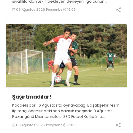
siyahlılardan teklif bekleyen deneyimli golcünün
Gaziantep FK ile söz kesecek.
06 Ağustos 2026 Perşembe
16:05
Şaşırtmadılar!
Kocaelispor, 16 Ağustos’ta oynayacağı Başakşehir resmi
lig maçı öncesindeki son hazırlık maçında 9 Ağustos
Pazar günü Mısır temsilcisi ZED Futbol Kulübü ile
karşılaşacak.
06 Ağustos 2026 Perşembe
13:00