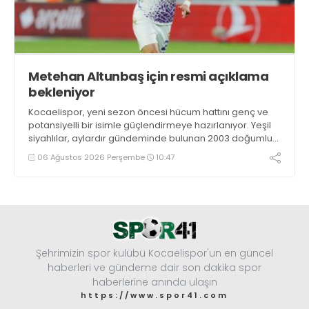
Metehan Altunbaş için resmi açıklama
bekleniyor
Kocaelispor, yeni sezon öncesi hücum hattını genç ve
potansiyelli bir isimle güçlendirmeye hazırlanıyor. Yeşil
siyahlılar, aylardır gündeminde bulunan 2003 doğumlu
santrfor Metehan Altunbaş transferinde sona hayli
06 Ağustos 2026 Perşembe
10:47
yaklaştı.
Şehrimizin spor kulübü Kocaelispor'un en güncel
haberleri ve gündeme dair son dakika spor
haberlerine anında ulaşın
https://www.spor41.com