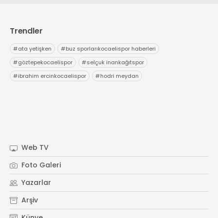
Trendler
#
ata yetişken
#
buz sporlarıkocaelispor haberleri
#
göztepekocaelispor
#
selçuk inankağıtspor
#
ibrahim ercinkocaelispor
#
hodri meydan
Web TV
Foto Galeri
Yazarlar
Arşiv
Künye