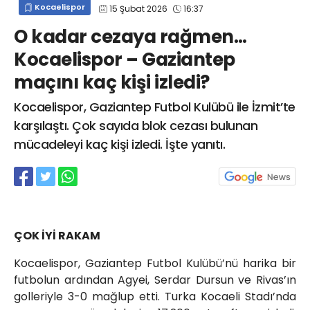
Kocaelispor
15 Şubat 2026
16:37
info@spor41.com
O kadar cezaya rağmen…
Kocaelispor – Gaziantep
maçını kaç kişi izledi?
Kocaelispor, Gaziantep Futbol Kulübü ile İzmit’te
karşılaştı. Çok sayıda blok cezası bulunan
mücadeleyi kaç kişi izledi. İşte yanıtı.
ÇOK İYİ RAKAM
Kocaelispor, Gaziantep Futbol Kulübü’nü harika bir
futbolun ardından Agyei, Serdar Dursun ve Rivas’ın
golleriyle 3-0 mağlup etti. Turka Kocaeli Stadı’nda