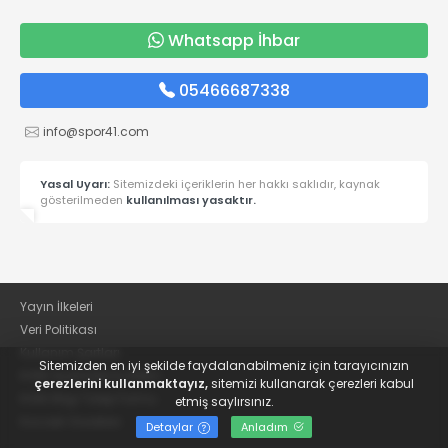
Whatsapp İhbar
05466687338
info@spor41.com
Yasal Uyarı:
Sitemizdeki içeriklerin her hakkı saklıdır, kaynak
gösterilmeden
kullanılması yasaktır.
Yayın İlkeleri
Veri Politikası
Kullanım Şartları
Sitemizden en iyi şekilde faydalanabilmeniz için tarayıcınızın
KVKK Aydınlatma Metni
çerezlerini kullanmaktayız,
sitemizi kullanarak çerezleri kabul
KVKK Bilgi Talep Formu
etmiş saylırsınız.
Kocaeli Gazetesi
Detaylar
Anladım