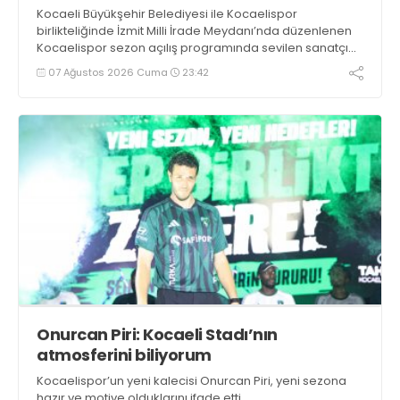
Kocaeli Büyükşehir Belediyesi ile Kocaelispor
birlikteliğinde İzmit Milli İrade Meydanı’nda düzenlenen
Kocaelispor sezon açılış programında sevilen sanatçı
Buray, verdiği konserle meydanı inletti.
07 Ağustos 2026 Cuma
23:42
Onurcan Piri: Kocaeli Stadı’nın
atmosferini biliyorum
Kocaelispor’un yeni kalecisi Onurcan Piri, yeni sezona
hazır ve motive olduklarını ifade etti.