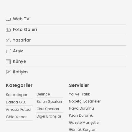
Web TV
Foto Galeri
Yazarlar
Arşiv
Künye
İletişim
Kategoriler
Servisler
Derince
Yol ve Trafik
Kocaelispor
Nöbetçi Eczaneler
Salon Sporları
Darıca G.B.
Hava Durumu
Okul Sporları
Amatör Futbol
Puan Durumu
Diğer Branşlar
Gölcükspor
Gazete Manşetleri
Günlük Burçlar