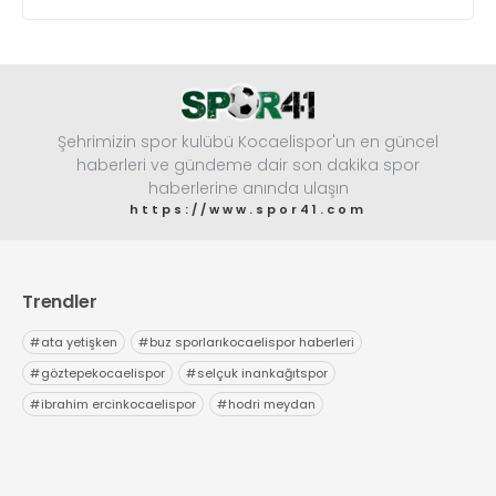
Şehrimizin spor kulübü Kocaelispor'un en güncel
haberleri ve gündeme dair son dakika spor
haberlerine anında ulaşın
https://www.spor41.com
Trendler
#
ata yetişken
#
buz sporlarıkocaelispor haberleri
#
göztepekocaelispor
#
selçuk inankağıtspor
#
ibrahim ercinkocaelispor
#
hodri meydan