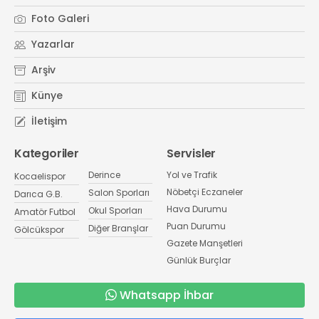
Foto Galeri
Yazarlar
Arşiv
Künye
İletişim
Kategoriler
Servisler
Derince
Yol ve Trafik
Kocaelispor
Nöbetçi Eczaneler
Salon Sporları
Darıca G.B.
Hava Durumu
Okul Sporları
Amatör Futbol
Puan Durumu
Diğer Branşlar
Gölcükspor
Gazete Manşetleri
Günlük Burçlar
Whatsapp İhbar