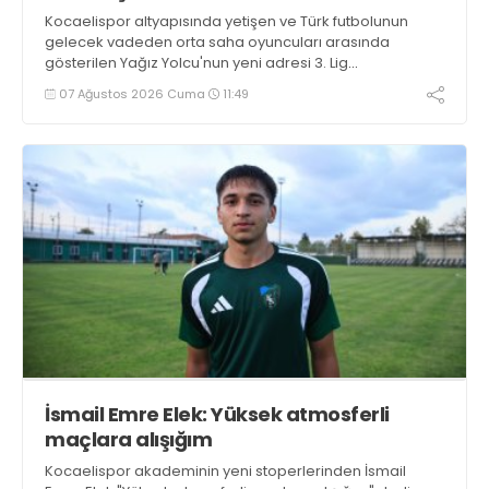
Kocaelispor altyapısında yetişen ve Türk futbolunun
gelecek vadeden orta saha oyuncuları arasında
gösterilen Yağız Yolcu'nun yeni adresi 3. Lig
takımlarından Bigaspor ile 1+1 yıllık anlaşma sağladı.
07 Ağustos 2026 Cuma
11:49
İsmail Emre Elek: Yüksek atmosferli
maçlara alışığım
Kocaelispor akademinin yeni stoperlerinden İsmail