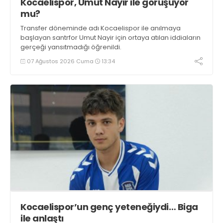
Kocaelispor, Umut Nayir ile görüşüyor
mu?
Transfer döneminde adı Kocaelispor ile anılmaya
başlayan santrfor Umut Nayir için ortaya atılan iddiaların
gerçeği yansıtmadığı öğrenildi.
07 Ağustos 2026 Cuma
13:34
Kocaelispor’un genç yeteneğiydi… Biga
ile anlaştı