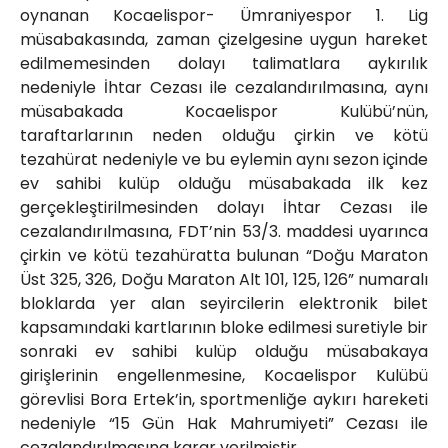
oynanan Kocaelispor- Ümraniyespor 1. Lig
müsabakasında, zaman çizelgesine uygun hareket
edilmemesinden dolayı talimatlara aykırılık
nedeniyle İhtar Cezası ile cezalandırılmasına, aynı
müsabakada Kocaelispor Kulübü’nün,
taraftarlarının neden olduğu çirkin ve kötü
tezahürat nedeniyle ve bu eylemin aynı sezon içinde
ev sahibi kulüp olduğu müsabakada ilk kez
gerçekleştirilmesinden dolayı İhtar Cezası ile
cezalandırılmasına, FDT’nin 53/3. maddesi uyarınca
çirkin ve kötü tezahüratta bulunan “Doğu Maraton
Üst 325, 326, Doğu Maraton Alt 101, 125, 126” numaralı
bloklarda yer alan seyircilerin elektronik bilet
kapsamındaki kartlarının bloke edilmesi suretiyle bir
sonraki ev sahibi kulüp olduğu müsabakaya
girişlerinin engellenmesine, Kocaelispor Kulübü
görevlisi Bora Ertek’in, sportmenliğe aykırı hareketi
nedeniyle “15 Gün Hak Mahrumiyeti” Cezası ile
cezalandırılmasına karar verilmiştir.