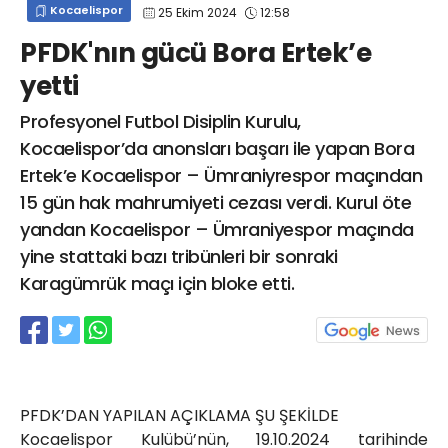
Kocaelispor
25 Ekim 2024
12:58
info@spor41.com
PFDK'nın gücü Bora Ertek’e
yetti
Profesyonel Futbol Disiplin Kurulu,
Kocaelispor’da anonsları başarı ile yapan Bora
Ertek’e Kocaelispor – Ümraniyrespor maçından
15 gün hak mahrumiyeti cezası verdi. Kurul öte
yandan Kocaelispor – Ümraniyespor maçında
yine stattaki bazı tribünleri bir sonraki
Karagümrük maçı için bloke etti.
PFDK’DAN YAPILAN AÇIKLAMA ŞU ŞEKİLDE
Kocaelispor Kulübü’nün, 19.10.2024 tarihinde