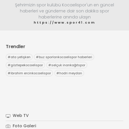
Şehrimizin spor kulübü Kocaelispor'un en güncel
haberleri ve gündeme dair son dakika spor
haberlerine anında ulaşın
https://www.spor41.com
Trendler
#
ata yetişken
#
buz sporlarıkocaelispor haberleri
#
göztepekocaelispor
#
selçuk inankağıtspor
#
ibrahim ercinkocaelispor
#
hodri meydan
Web TV
Foto Galeri