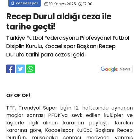
Kocaelispor
19 Kasım 2025
17:00
info@spor41.com
Recep Durul aldığı ceza ile
tarihe geçti!
Türkiye Futbol Federasyonu Profesyonel Futbol
Disiplin Kurulu, Kocaelispor Başkanı Recep
Durul’a tarihi para cezası geldi.
OF OF OF!
TFF, Trendyol Süper Lig'in 12. haftasında oynanan
maçlar sonrası PFDK'ya sevk edilen kulüpler ve
kişilerle ilgili alınan kararları paylaştı. Kurulun
kararına göre, Kocaelispor Kulübü Başkanı Recep
Durul'un, müsabaka sonrası medyada yapmış