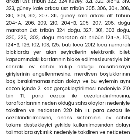
arkası üst tribün 322, 324 kuzey, 321, 320, 318-B, 319,
323, güney kale arkası üst tribün 305, 306, 304, 308,
310, 309, 312, 307, 311, güney kale arkası alt tribün
204-A, 206, 209, 210, 204-B, 205, 207, 208, doğu
maraton üst tribün 324 doğu, 327, 301, 303 doğu,
326, 325, 302, doğu maraton alt tribün 124-A, 101,
124-B, 126, 102, 103, 125, batı loca 2012 loca numaralı
bloklarda yer alan seyircilerin elektronik bilet
kapsamındaki kartlarının bloke edilmesi suretiyle bir
sonraki ev sahibi kulüp olduğu müsabakaya
girişlerinin engellenmesine, merdiven boşluklarının
boş bırakılmamasından dolayı ve bu eylemin aynı
sezon içinde 2. Kez gerçekleştirilmesi nedeniyle 210
bin TL para cezası ile cezalandırılmasına,
taraftarlarının neden olduğu saha olayları nedeniyle
takdiren ve neticeten 220 bin TL para cezası ile
cezalandırılmasına, anons sisteminin ev sahibi
takımı destekleyici şekilde kullanılmasından dolayı
talimatlara aykırılık nedeniyle takdiren ve neticeten