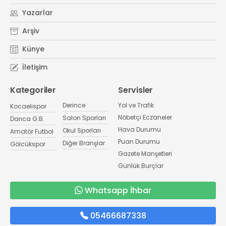
Yazarlar
Arşiv
Künye
İletişim
Kategoriler
Servisler
Derince
Yol ve Trafik
Kocaelispor
Nöbetçi Eczaneler
Salon Sporları
Darıca G.B.
Hava Durumu
Okul Sporları
Amatör Futbol
Puan Durumu
Diğer Branşlar
Gölcükspor
Gazete Manşetleri
Günlük Burçlar
Whatsapp İhbar
05466687338