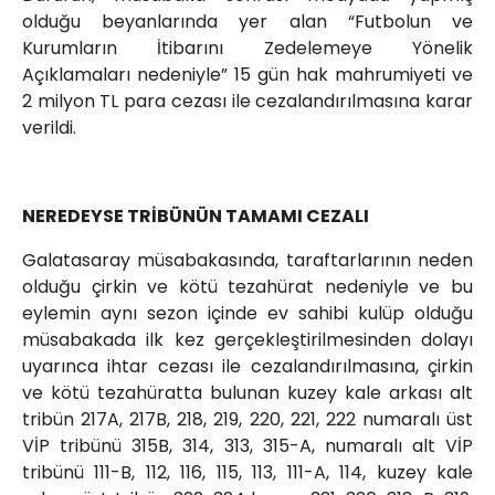
olduğu beyanlarında yer alan “Futbolun ve
Kurumların İtibarını Zedelemeye Yönelik
Açıklamaları nedeniyle” 15 gün hak mahrumiyeti ve
2 milyon TL para cezası ile cezalandırılmasına karar
verildi.
NEREDEYSE TRİBÜNÜN TAMAMI CEZALI
Galatasaray müsabakasında, taraftarlarının neden
olduğu çirkin ve kötü tezahürat nedeniyle ve bu
eylemin aynı sezon içinde ev sahibi kulüp olduğu
müsabakada ilk kez gerçekleştirilmesinden dolayı
uyarınca ihtar cezası ile cezalandırılmasına, çirkin
ve kötü tezahüratta bulunan kuzey kale arkası alt
tribün 217A, 217B, 218, 219, 220, 221, 222 numaralı üst
VİP tribünü 315B, 314, 313, 315-A, numaralı alt VİP
tribünü 111-B, 112, 116, 115, 113, 111-A, 114, kuzey kale